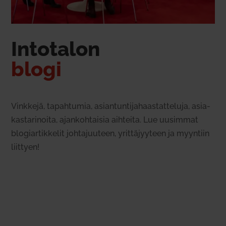
Into­talon
blogi
Vinkkejä, tapah­tumia, asian­tun­ti­ja­haas­tat­teluja, asia­
kas­ta­ri­noita, ajan­koh­taisia aih­teita. Lue uusimmat
blo­giar­tik­kelit joh­ta­juuteen, yrit­tä­jyyteen ja myyntiin
liittyen!