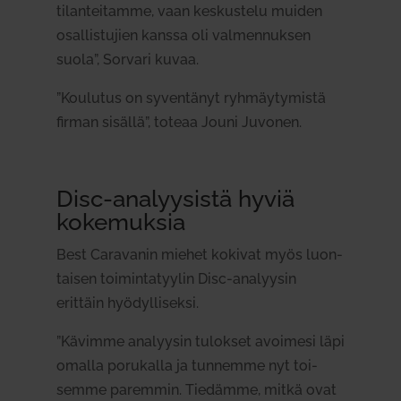
tilan­tei­tamme, vaan kes­kustelu muiden
osal­lis­tujien kanssa oli val­men­nuksen
suola”, Sorvari kuvaa.
”Kou­lutus on syven­tänyt ryh­mäy­ty­mistä
firman sisällä”, toteaa Jouni Juvonen.
Disc-ana­lyy­sistä hyviä
koke­muksia
Best Cara­vanin miehet kokivat myös luon­
taisen toi­min­ta­tyylin Disc-ana­lyysin
erittäin hyö­dyl­li­seksi.
”Kävimme ana­lyysin tulokset avoimesi läpi
omalla poru­kalla ja tun­nemme nyt toi­
semme paremmin. Tie­dämme, mitkä ovat