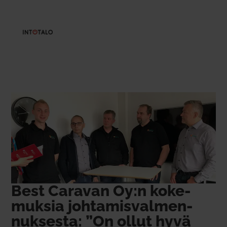
Best Caravan Oy:n koke­
muksia joh­ta­mis­val­men­
nuk­sesta: ”On ollut hyvä