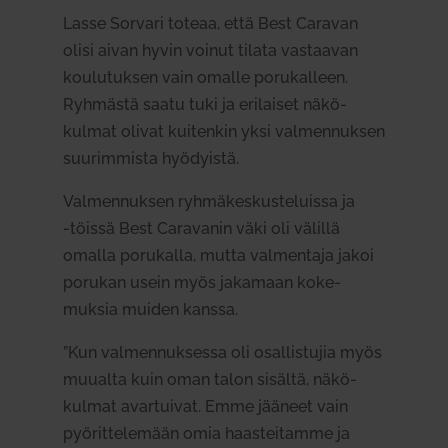
Lasse Sorvari toteaa, että Best Caravan
olisi aivan hyvin voinut tilata vas­taavan
kou­lu­tuksen vain omalle poru­kalleen.
Ryh­mästä saatu tuki ja eri­laiset näkö­
kulmat olivat kui­tenkin yksi val­men­nuksen
suu­rim­mista hyö­dyistä.
Val­men­nuksen ryh­mä­kes­kus­te­luissa ja
‑töissä Best Cara­vanin väki oli välillä
omalla poru­kalla, mutta val­mentaja jakoi
porukan usein myös jakamaan koke­
muksia muiden kanssa.
”Kun val­men­nuk­sessa oli osal­lis­tujia myös
muualta kuin oman talon sisältä, näkö­
kulmat avar­tuivat. Emme jääneet vain
pyö­rit­te­lemään omia haas­tei­tamme ja