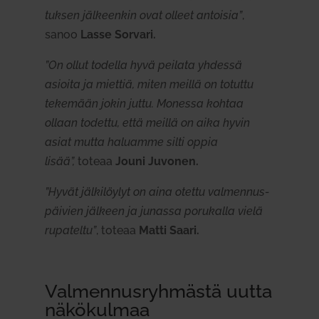
tuksen jäl­keenkin ovat olleet antoisia”
,
sanoo
Lasse Sorvari.
”On ollut todella hyvä peilata yhdessä
asioita ja miettiä, miten meillä on totuttu
tekemään jokin juttu. Monessa kohtaa
ollaan todettu, että meillä on aika hyvin
asiat mutta haluamme silti oppia
lisää”,
toteaa
Jouni Juvonen.
”Hyvät jäl­ki­löylyt on aina otettu val­men­nus­
päivien jälkeen ja junassa poru­kalla vielä
rupa­teltu”
, toteaa
Matti Saari.
Val­men­nus­ryh­mästä uutta
näkö­kulmaa