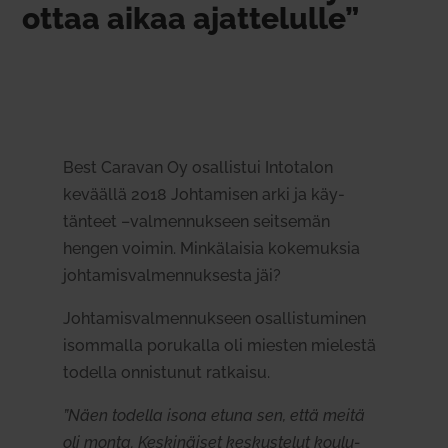
ottaa aikaa ajat­te­lulle”
Best Caravan Oy osal­listui Into­talon
keväällä 2018
Joh­ta­misen arki ja käy­
tänteet –val­men­nukseen
seit­semän
hengen voimin. Min­kä­laisia koke­muksia
joh­ta­mis­val­men­nuk­sesta jäi?
Joh­ta­mis­val­men­nukseen osal­lis­tu­minen
isom­malla poru­kalla oli miesten mie­lestä
todella onnis­tunut rat­kaisu.
”Näen todella isona etuna sen, että meitä
oli monta. Kes­ki­näiset kes­kus­telut kou­lu­