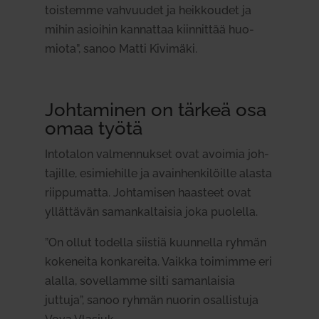
tois­temme vah­vuudet ja heik­koudet ja
mihin asioihin kan­nattaa kiin­nittää huo­
miota”, sanoo Matti Kivimäki.
Joh­ta­minen on tärkeä osa
omaa työtä
Into­talon val­men­nukset ovat avoimia joh­
ta­jille, esi­mie­hille ja avain­hen­ki­löille alasta
riip­pu­matta. Joh­ta­misen haasteet ovat
yllät­tävän saman­kal­taisia joka puo­lella.
”On ollut todella siistiä kuun­nella ryhmän
koke­neita kon­ka­reita. Vaikka toi­mimme eri
alalla, sovel­lamme silti saman­laisia
juttuja”, sanoo ryhmän nuorin osal­listuja