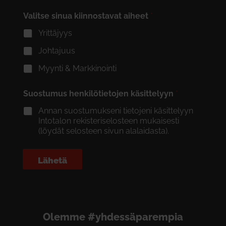
Valitse sinua kiinnostavat aiheet
*
Yrittäjyys
Johtajuus
Myynti & Markkinointi
Suostumus henkilötietojen käsittelyyn
*
Annan suostumukseni tietojeni käsittelyyn
Intotalon rekisteriselosteen mukaisesti
(löydät selosteen sivun alalaidasta).
Lähetä
Olemme #yhdessäparempia