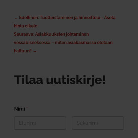
←
Edellinen: Tuotteistaminen ja hinnoittelu - Aseta
hinta oikein
Seuraava: Asiakkuuksien johtaminen
vessabisneksessä – miten asiakasmassa otetaan
haltuun?
→
Tilaa uutiskirje!
Nimi
*
First
Last