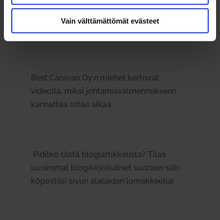
Mutta jäl­keenpäin on aina ollut tunne, että
Vain välttämättömät evästeet
olipa hyvä, että tuli läh­dettyä”, sanoo Matti
Saari, toi­mi­pisteen vetäjä.
Best Caravan Oy:n miehet ker­tovat
videolla, miksi joh­ta­mis­val­men­nukseen
kan­nattaa ottaa aikaa.
Piditkö tästä blo­giar­tik­ke­lista? Tilaa
uusimmat blo­gi­kir­joi­tukset suoraan säh­
kö­pos­tiisi sivun ala­laidan lomak­keella!