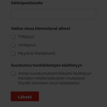
Sähköpostiosoite
*
Valitse sinua kiinnostavat aiheet
*
Yrittäjyys
Johtajuus
Myynti & Markkinointi
Suostumus henkilötietojen käsittelyyn
*
Annan suostumukseni tietojeni käsittelyyn
Intotalon rekisteriselosteen mukaisesti
(löydät selosteen sivun alalaidasta).
Lähetä