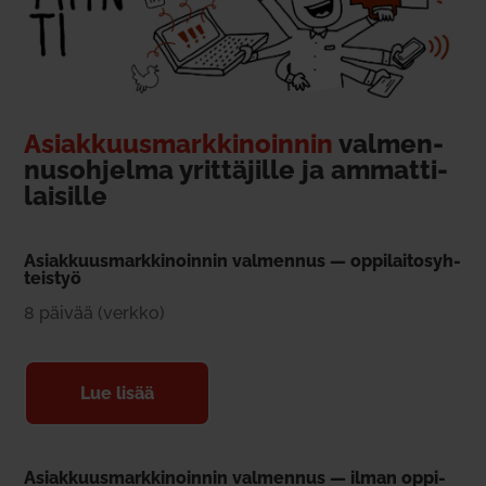
Asiak­kuus­mark­ki­noinnin
val­men­
nus­oh­jelma yrit­tä­jille ja ammat­ti­
lai­sille
Asiak­kuus­mark­ki­noinnin val­mennus — oppi­lai­to­syh­
teistyö
8 päivää (verkko)
Lue lisää
Asiak­kuus­mark­ki­noinnin val­mennus — ilman oppi­