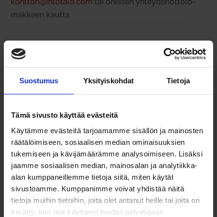
konttori@intotalo.com
tai oheisen yhtey­den­ot­to­lo­
makkeen kautta.
Pyydä tarjous tai ota yhteyttä
Suostumus
Yksityiskohdat
Tietoja
Etu­nimesi
*
Tämä sivusto käyttää evästeitä
Käytämme evästeitä tarjoamamme sisällön ja mainosten
räätälöimiseen, sosiaalisen median ominaisuuksien
tukemiseen ja kävijämäärämme analysoimiseen. Lisäksi
Suku­nimesi
*
jaamme sosiaalisen median, mainosalan ja analytiikka-
alan kumppaneillemme tietoja siitä, miten käytät
sivustoamme. Kumppanimme voivat yhdistää näitä
tietoja muihin tietoihin, joita olet antanut heille tai joita on
Yri­tyksesi
kerätty, kun olet käyttänyt heidän palvelujaan.