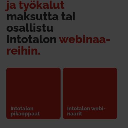
ja työ­kalut
mak­sutta tai
osal­listu
Into­talon
webi­naa­
reihin.
Into­talon
Into­talon webi­
pikaoppaat
naarit