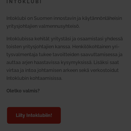
INTOKLUBI
Intoklubi on Suomen innos­tavin ja käy­tän­nön­lä­heisin
yri­tys­joh­tajien val­men­nusyh­teisö.
Intoklu­bissa kehität yri­tystäsi ja osaa­mistasi yhdessä
toisten yri­tys­joh­tajien kanssa. Hen­ki­lö­koh­tainen yri­
tys­val­mentaja tukee tavoit­teiden saa­vut­ta­mi­sessa ja
auttaa arjen haas­ta­vissa kysy­myk­sissä. Lisäksi saat
virtaa ja intoa joh­ta­misen arkeen sekä ver­kos­toidut
Intoklubin koh­taa­mi­sissa.
Oletko valmis?
Liity Intoklubiin!