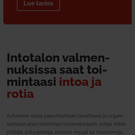
Lue tarina
Into­talon val­men­
nuk­sissa saat toi­
min­taasi
intoa ja
rotia
Autamme sinua saa­vut­tamaan tavoit­teesi ja orga­ni­
soimaan arjen toi­mintasi tulok­sek­kaasti, olitpa sitten
yrittäjä, yri­tys­johtaja, esimies, myyjä tai mark­ki­noija.