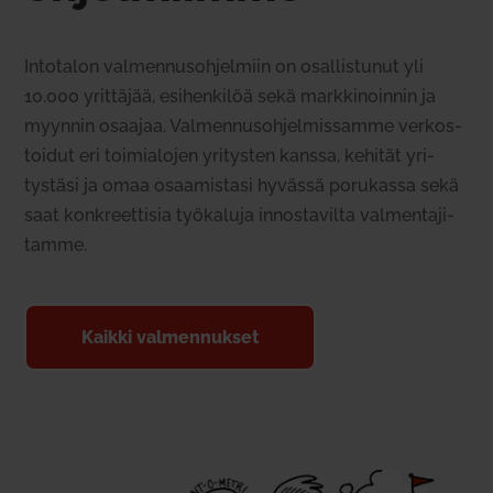
Into­talon val­men­nus­oh­jelmiin on osal­lis­tunut yli
10.000 yrit­täjää, esi­hen­kilöä sekä mark­ki­noinnin ja
myynnin osaajaa. Val­men­nus­oh­jel­mis­samme ver­kos­
toidut eri toi­mia­lojen yri­tysten kanssa, kehität yri­
tystäsi ja omaa osaa­mistasi hyvässä poru­kassa sekä
saat kon­kreet­tisia työ­kaluja innos­ta­vilta val­men­ta­ji­
tamme.
Kaikki val­men­nukset