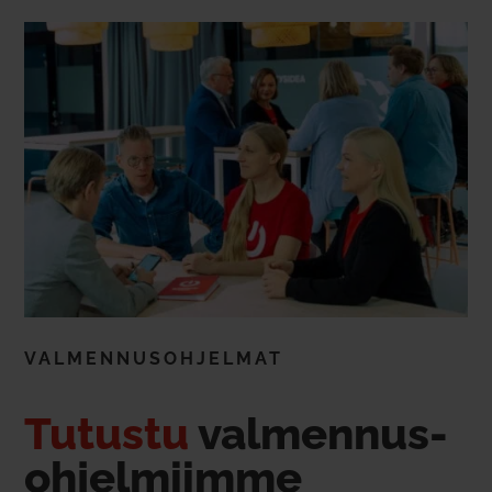
VAL­MEN­NUS­OH­JELMAT
Tutustu
val­mennus-
ohjel­miimme