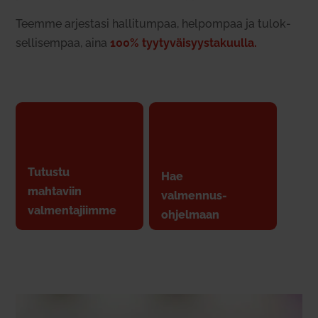
Teemme arjestasi hal­li­tumpaa, hel­pompaa ja tulok­
sel­li­sempaa, aina
100% tyy­ty­väi­syys­ta­kuulla.
Tutustu
Hae
mah­taviin
val­mennus-
val­men­ta­jiimme
ohjelmaan