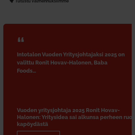
Tutustu val­men­nuk­siimme
Into­talon Vuoden Yri­tys­joh­ta­jaksi 2025 on
valittu Ronit Hovav-Halonen, Baba
Foods…
Vuoden yri­tys­johtaja 2025 Ronit Hovav-
Halonen: Yri­tysidea sai alkunsa perheen ruo­
ka­pöy­dästä