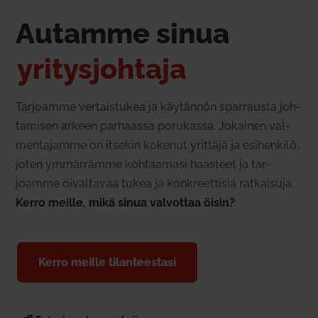
Autamme sinua
yri­tys­johtaja
Tar­joamme ver­tais­tukea ja käy­tännön spar­rausta joh­
ta­misen arkeen par­haassa poru­kassa. Jokainen val­
men­ta­jamme on itsekin kokenut yrittäjä ja esi­henkilö,
joten ymmär­rämme koh­taamasi haasteet ja tar­
joamme oival­tavaa tukea ja kon­kreet­tisia rat­kaisuja.
Kerro meille, mikä sinua val­vottaa öisin?
Kerro meille tilan­teestasi