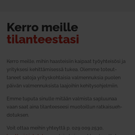
Kerro meille
tilan­teestasi
Kerro meille, mihin haas­teisiin kaipaat työyh­teisösi ja
yri­tyksesi kehit­tä­mi­sessä tukea. Olemme toteut­
taneet satoja yri­tys­koh­taisia val­men­nuksia puolen
päivän val­men­nuk­sista laa­joihin kehi­tys­oh­jelmiin.
Emme tuputa sinulle mitään val­mista sapluunaa
vaan saat aina tilan­tee­seesi muo­toillun rat­kai­sueh­
do­tuksen.
Voit ottaa meihin yhteyttä p.
029 009 2530,