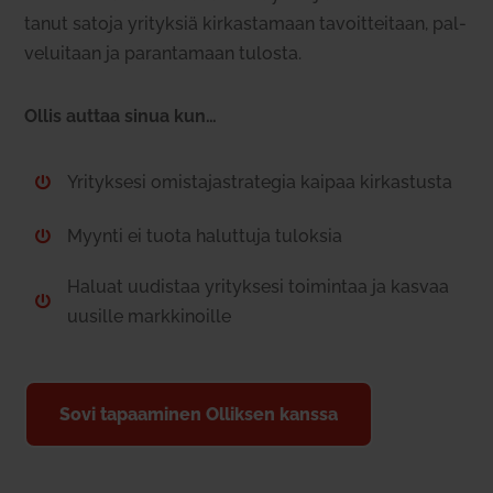
tanut satoja yri­tyksiä kir­kas­tamaan tavoit­teitaan, pal­
ve­luitaan ja paran­tamaan tulosta.
Ollis auttaa sinua kun…
Yri­tyksesi omis­ta­ja­stra­tegia kaipaa kir­kas­tusta

Myynti ei tuota haluttuja tuloksia

Haluat uudistaa yri­tyksesi toi­mintaa ja kasvaa

uusille mark­ki­noille
Sovi tapaa­minen Olliksen kanssa