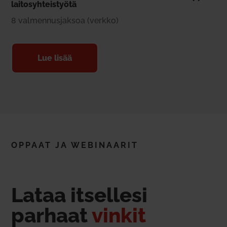
lai­to­syh­teis­työtä
8 val­men­nus­jaksoa (verkko)
Lue lisää
OPPAAT JA WEBI­NAARIT
Lataa itsellesi
parhaat
vinkit