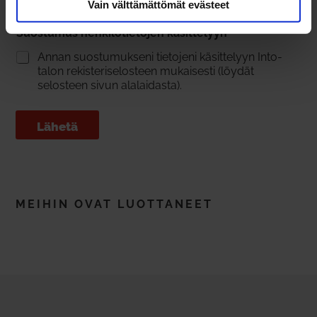
Vain välttämättömät evästeet
Suos­tumus hen­ki­lö­tie­tojen käsit­telyyn
*
Annan suos­tu­mukseni tie­tojeni käsit­telyyn Into­
talon rekis­te­ri­se­losteen mukai­sesti (löydät
selosteen sivun ala­lai­dasta).
Lähetä
MEIHIN OVAT LUOT­TANEET