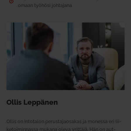

omaan työhösi joh­tajana
Ollis Lep­pänen
Ollis on Into­talon perus­ta­jao­sakas ja monessa eri lii­
ke­toi­min­nassa mukana oleva yrittäjä. Hän on aut­