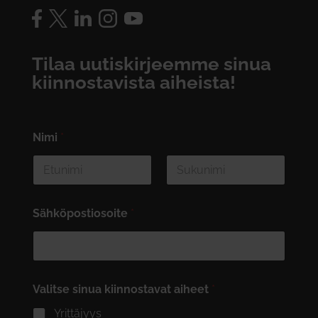
Tilaa uutiskirjeemme sinua
kiinnostavista aiheista!
Nimi
*
First
Last
Sähköpostiosoite
*
Valitse sinua kiinnostavat aiheet
*
Yrittäjyys