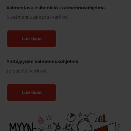
Val­mentava esi­henkilö ‑val­men­nus­oh­jelma
6 val­men­nus­jaksoa (verkko)
Lue lisää
Yrit­tä­jyyden val­men­nus­oh­jelma
10 päivää (verkko)
Lue lisää