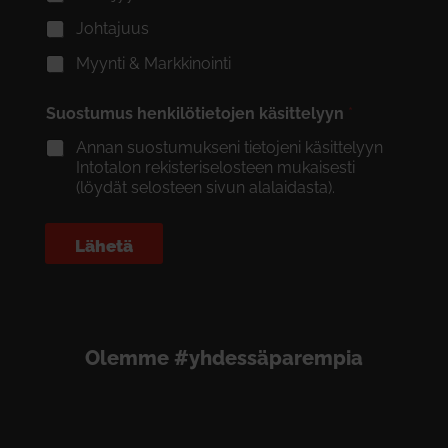
Johtajuus
Myynti & Markkinointi
Suostumus henkilötietojen käsittelyyn
*
Annan suostumukseni tietojeni käsittelyyn
Intotalon rekisteriselosteen mukaisesti
(löydät selosteen sivun alalaidasta).
Lähetä
Olemme #yhdessäparempia