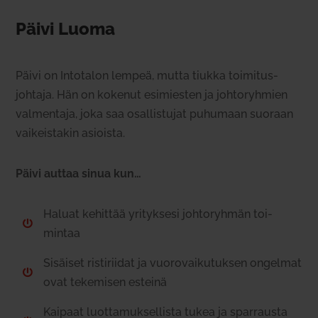
Päivi Luoma
Päivi on Into­talon lempeä, mutta tiukka toi­mi­tus­
johtaja. Hän on kokenut esi­miesten ja joh­to­ryhmien
val­mentaja, joka saa osal­lis­tujat puhumaan suoraan
vai­keis­takin asioista.
Päivi auttaa sinua kun…
Haluat kehittää yri­tyksesi joh­to­ryhmän toi­

mintaa
Sisäiset ris­ti­riidat ja vuo­ro­vai­ku­tuksen ongelmat

ovat teke­misen esteinä
Kaipaat luot­ta­muk­sel­lista tukea ja spar­rausta