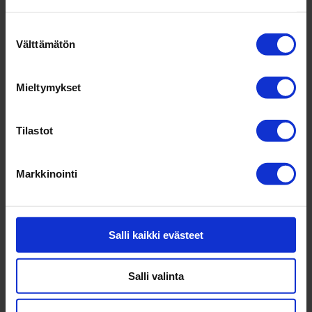
Suostumuksen
Välttämätön
valinta
Säh­kö­pos­ti­soit­teesi
*
Mieltymykset
Tilastot
Puhe­lin­nu­merosi
Markkinointi
Viesti
*
Salli kaikki evästeet
Salli valinta