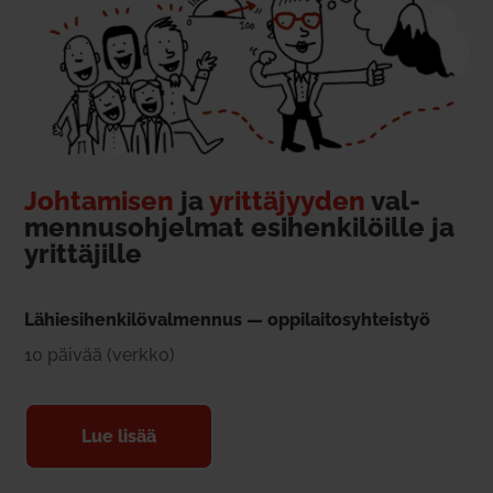
Joh­ta­misen
ja
yrit­tä­jyyden
val­
men­nus­oh­jelmat esi­hen­ki­löille ja
yrit­tä­jille
Lähie­si­hen­ki­lö­val­mennus — oppi­lai­to­syh­teistyö
10 päivää (verkko)
Lue lisää