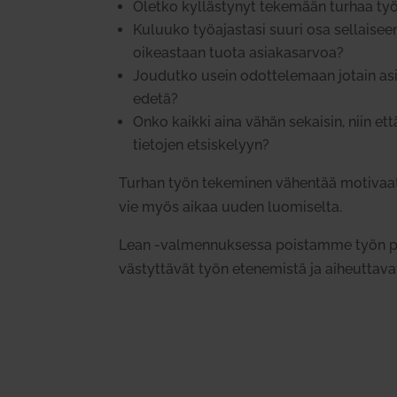
Oletko kyl­läs­tynyt tekemään turhaa ty
Kuluuko työ­ajastasi suuri osa sel­laiseen
oikeastaan tuota asia­kas­arvoa?
Jou­dutko usein odot­te­lemaan jotain as
edetä?
Onko kaikki aina vähän sekaisin, niin et
tie­tojen etsis­kelyyn?
Turhan työn teke­minen vähentää moti­vaa­ti
vie myös aikaa uuden luo­mi­selta.
Lean ‑val­men­nuk­sessa pois­tamme työn pul
väs­tyt­tävät työn ete­ne­mistä ja aiheut­tav