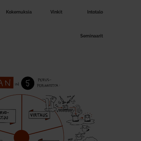
Koke­muksia
Vinkit
Intotalo
Semi­naarit