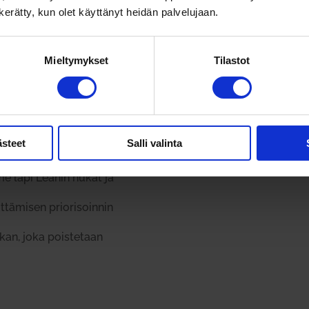
n kerätty, kun olet käyttänyt heidän palvelujaan.
Mieltymykset
Tilastot
ästeet
Salli valinta
 läpi Leanin hukat ja
tä­misen prio­ri­soinnin
kan, joka pois­tetaan