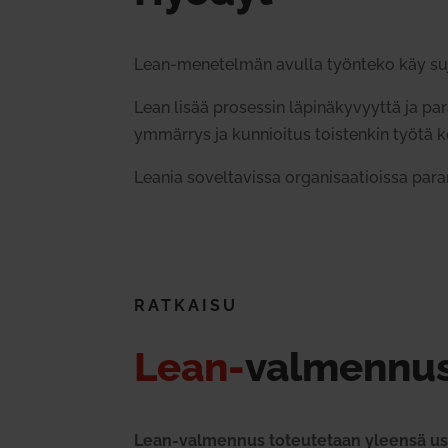
Lean-mene­telmän avulla työnteko käy suju­
Lean lisää pro­sessin läpi­nä­ky­vyyttä ja pa
ymmärrys ja kun­nioitus tois­tenkin työtä k
Leania sovel­ta­vissa orga­ni­saa­tioissa par
RAT­KAISU
Lean-
val­mennu
Lean-val­mennus toteu­tetaan yleensä u