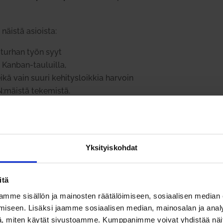
 näistä asioista:
a turhan työn syyt
 Kanban-tau­luilla,
ikä vain suuri kehi­tys­loikkia harvoin
N:mäistä teke­mistä.
4 x puoli päivää.
Yksityiskohdat
e­tusta 4 päivän val­men­nus­ko­ko­nai­suu­desta:
itä
mme sisällön ja mainosten räätälöimiseen, sosiaalisen median
iseen. Lisäksi jaamme sosiaalisen median, mainosalan ja analy
, miten käytät sivustoamme. Kumppanimme voivat yhdistää näitä t
a­ni­saation arjessa?