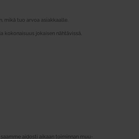
, mikä tuo arvoa asiak­kaalle.
 ja koko­naisuus jokaisen näh­tä­vissä,
saamme aidosti aikaan toi­minnan muu­