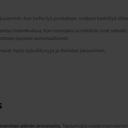
vammin. Kun turha työ pois­tetaan, voidaan kes­kittyä siihen
rantaa tie­don­kulkua. Kun roo­linjako ja teh­tävät ovat selkeät
ohtaan paranee auto­maat­ti­sesti.
a­nevat myös työ­viih­tyvyys ja ihmisten jak­sa­minen.
s
seamman päivän pro­sessina.
Tapaa­malla useamman kerran 