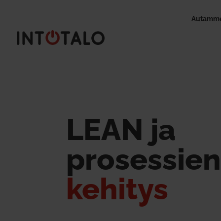
Autamme
LEAN ja
pro­sessie
kehitys