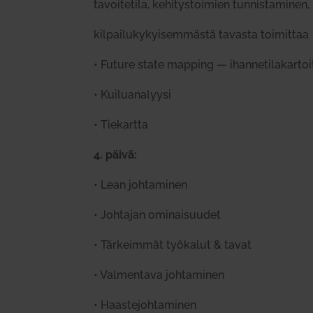
tavoi­tetila, kehi­tys­toimien tun­nis­ta­minen
kil­pai­lu­ky­kyi­sem­mästä tavasta toi­mittaa
•
Future state mapping — ihan­ne­ti­la­kar­to
•
Kui­lua­na­lyysi
•
Tie­kartta
4. päivä
:
•
Lean joh­ta­minen
•
Joh­tajan omi­nai­suudet
•
Tär­keimmät työ­kalut & tavat
•
Val­mentava joh­ta­minen
•
Haas­te­joh­ta­minen