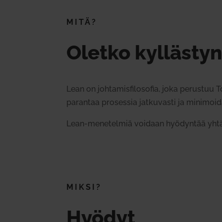
MITÄ?
Oletko kyl­läs­ty
Lean on joh­ta­mis­fi­lo­sofia, joka perustuu 
parantaa pro­sessia jat­ku­vasti ja mini­moi
Lean-mene­telmiä voidaan hyö­dyntää yhtä hyvin
MIKSI?
Hyödyt