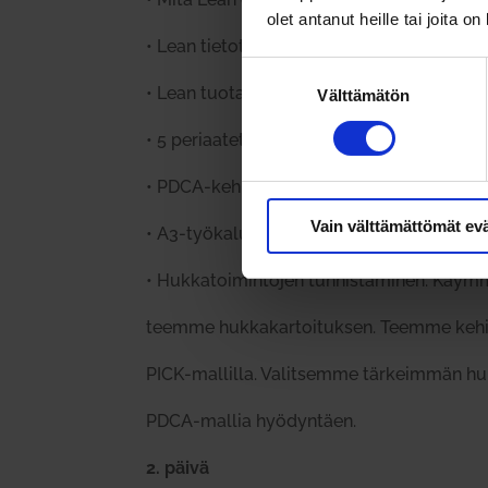
olet antanut heille tai joita o
•
Lean tie­to­työssä
Suostumuksen
•
Lean tuo­tan­to­työssä
Välttämätön
valinta
•
5 peri­aa­tetta
•
PDCA-kehi­tys­sykli
Vain välttämättömät ev
•
A3-työkalu
•
Huk­ka­toi­min­tojen tun­nis­ta­minen:
Käymme
teemme huk­ka­kar­toi­tuksen. Teemme kehit­
PICK-mal­lilla. Valit­semme tär­keimmän hu
PDCA-mallia hyö­dyntäen.
2. päivä