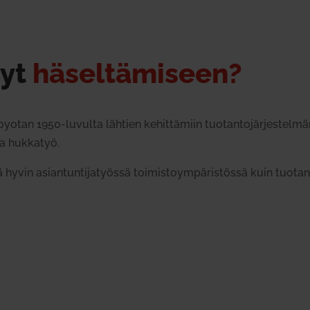
nyt
häsel­tä­miseen?
Toyotan 1950-luvulta lähtien kehit­tämiin tuo­tan­to­jär­jes­telmä
da huk­katyö.
 asian­tun­ti­ja­työssä toi­mis­to­ym­pä­ris­tössä kuin tuo­tan­n