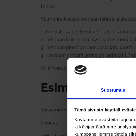
toksia.
Val­men­nuk­sessa voidaan lähteä liik­keelle
Tun­nis­tetaan teke­misen pul­lon­kaulat j
Tehdään toi­minta näky­väksi esi­mer­kiksi
Tehdään pieniä paran­nuksia jat­ku­vasti e
Luodaan mit­tarit, jotka paran­tavat LEA
Val­men­nuksen kesto voi olla esi­mer­kiksi 
Esi­merkki
Suostumus
Tässä on esi­merkki asiak­kal­lemme toteu­t
Tämä sivusto käyttää eväste
Käytämme evästeitä tarjoama
1 päivä:
ja kävijämäärämme analysoim
kumppaneillemme tietoja siitä
•
Mitä Lean on ja miten hyö­dynnän sitä org