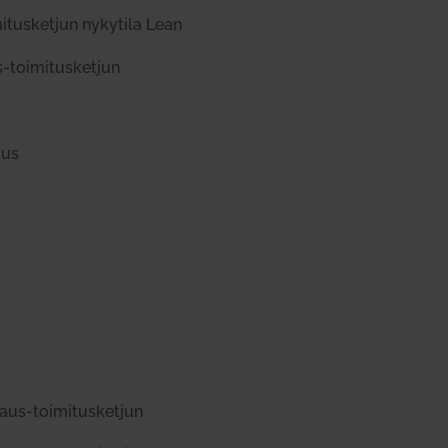
mi­tus­ketjun nykytila Lean
toi­mi­tus­ketjun
tus
laus-toi­mi­tus­ketjun