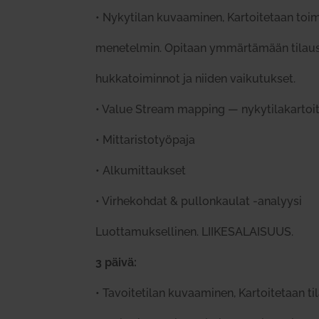
•
Nyky­tilan kuvaa­minen, Kar­toi­tetaan toi­
mene­telmin. Opitaan ymmär­tämään tilaus-
huk­ka­toi­minnot ja niiden vai­ku­tukset.
•
Value Stream mapping — nyky­ti­la­kar­toi
•
Mit­ta­ris­to­työpaja
•
Alku­mit­taukset
•
Vir­he­kohdat & pul­lon­kaulat ‑ana­lyysi
Luot­ta­muk­sel­linen. LIIKESALAISUUS.
3 päivä:
•
Tavoi­te­tilan kuvaa­minen, Kar­toi­tetaan ti