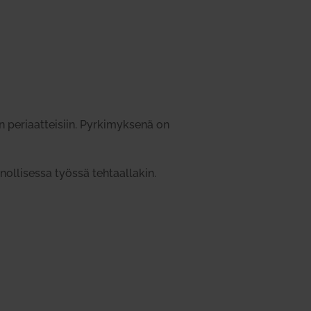
n peri­aat­teisiin. Pyr­ki­myksenä on
ol­li­sessa työssä teh­taal­lakin.