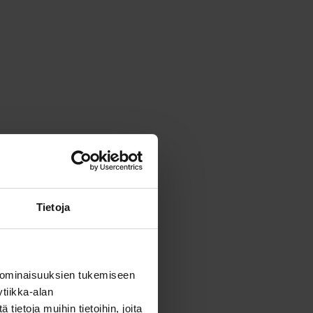
Tietoja
 ominaisuuksien tukemiseen
tiikka-alan
ietoja muihin tietoihin, joita