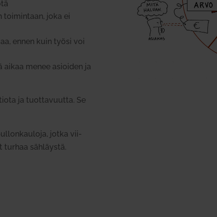
ötä
 toi­mintaan, joka ei
iaa, ennen kuin työsi voi
tä aikaa menee asioiden ja
ota ja tuot­ta­vuutta. Se
­lon­kauloja, jotka vii­
at turhaa säh­läystä.