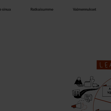
 sinua
Rat­kai­summe
Val­men­nukset
n