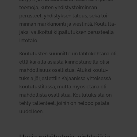
teemoja, kuten yhdis­tys­toi­minnan
perusteet, yhdis­tyksen talous, sekä toi­
minnan mark­ki­nointi ja vies­tintä. Kou­lut­ta­
jaksi vali­koitui kil­pai­lu­tuksen perus­teella
Intotalo.
Kou­lu­tusten suun­nit­telun läh­tö­kohtana oli,
että kai­killa asiasta kiin­nos­tu­neilla olisi
mah­dol­lisuus osal­listua. Aluksi kou­lu­
tuksia jär­jes­tettiin Kajaa­nissa yhtei­sessä
kou­lu­tus­ti­lassa, mutta myös etänä oli
mah­dol­lista osal­listua. Kou­lu­tuk­sista on
tehty tal­lenteet, joihin on helppo palata
uudelleen.