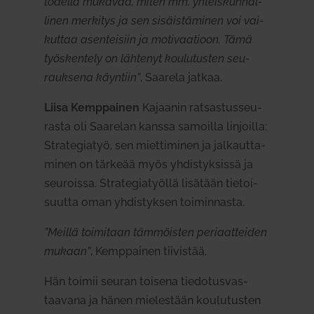
todella mukavaa, miten mm. yhteis­kun­nal­
linen mer­kitys ja sen sisäis­tä­minen voi vai­
kuttaa asen­teisiin ja moti­vaa­tioon. Tämä
työs­kentely on läh­tenyt kou­lu­tusten seu­
rauksena käyntiin”
, Saarela jatkaa.
Liisa Kemp­painen
Kajaanin rat­sas­tus­seu­
rasta oli Saa­relan kanssa samoilla lin­joilla:
Stra­te­giatyö, sen miet­ti­minen ja jal­kaut­ta­
minen on tärkeää myös yhdis­tyk­sissä ja
seu­roissa. Stra­te­gia­työllä lisätään tie­toi­
suutta oman yhdis­tyksen toi­min­nasta.
”Meillä toi­mitaan täm­möisten peri­aat­teiden
mukaan”
, Kemp­painen tii­vistää.
Hän toimii seuran toisena tie­do­tus­vas­
taavana ja hänen mie­lestään kou­lu­tusten