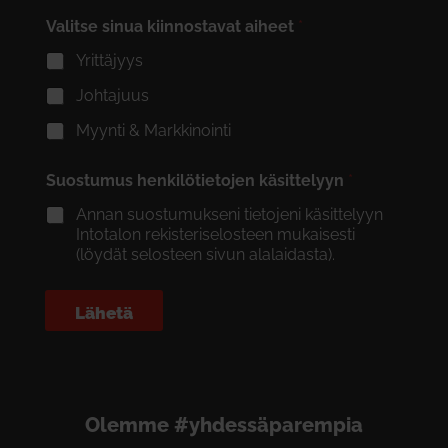
Valitse sinua kiinnostavat aiheet
*
Yrittäjyys
Johtajuus
Myynti & Markkinointi
Suostumus henkilötietojen käsittelyyn
*
Annan suostumukseni tietojeni käsittelyyn
Intotalon rekisteriselosteen mukaisesti
(löydät selosteen sivun alalaidasta).
Lähetä
Olemme #yhdessäparempia