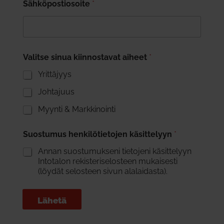
Sähköpostiosoite
*
Valitse sinua kiinnostavat aiheet
*
Yrittäjyys
Johtajuus
Myynti & Markkinointi
Suostumus henkilötietojen käsittelyyn
*
Annan suostumukseni tietojeni käsittelyyn
Intotalon rekisteriselosteen mukaisesti
(löydät selosteen sivun alalaidasta).
Lähetä