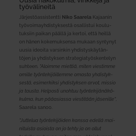
Uusia näkö­kulmia, vinkkejä ja
työ­vä­li­neitä
Jär­jes­tö­as­sis­tentti
Niko Saarela
Kajaanin
työ­voi­mayh­dis­tyk­sestä osal­listui kou­lu­
tuksiin paikan päällä ja kertoi, että heillä
on hänen koke­muk­sensa mukaan syn­tynyt
uusia ideoita var­sinkin yhdis­tys­käy­tän­
töjen ja yhdis­tyksen stra­te­gia­työs­ken­telyn
suhteen.
”Aloimme miettiä, miten vies­timme
omille työn­te­ki­jöil­lemme omasta yhdis­tyk­
sestä, esi­mer­kiksi yhdis­tyksen arvot, missio
ja tausta. Hel­posti unohtuu työn­te­ki­jä­nä­kö­
kulma, kun pää­asiassa vies­titään jäse­nille”
,
Saarela sanoo.
”Jut­telua työn­te­ki­jöiden kanssa edellä mai­
ni­tuista asioista on jo tehty ja on ollut