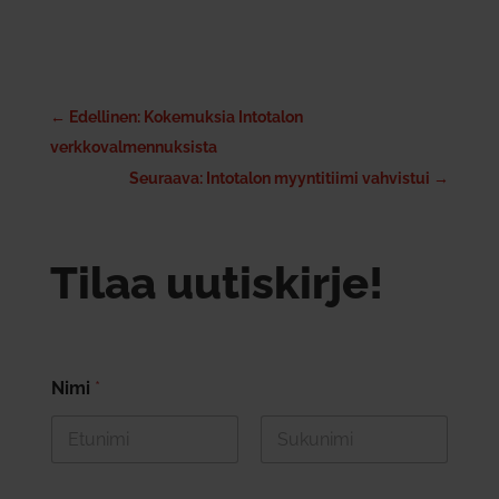
←
Edellinen: Kokemuksia Intotalon
verkkovalmennuksista
Seuraava: Intotalon myyntitiimi vahvistui
→
Tilaa uutiskirje!
Nimi
*
First
Last