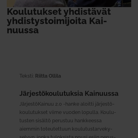
Kou­lu­tukset yhdis­tävät
yhdis­tys­toi­mi­joita Kai­
nuussa
Teksti:
Riitta Ollila
Jär­jes­tö­kou­lu­tuksia Kai­nuussa
Jär­jes­tö­Kainuu 2.0 ‑hanke aloitti jär­jes­tö­
kou­lu­tukset viime vuoden lopulla. Kou­lu­
tusten sisältö perustuu hank­keessa
aiemmin toteu­tettuun kou­lu­tus­tar­ve­ky­
selyyn, jonka tulok­sista nousi esiin perus­