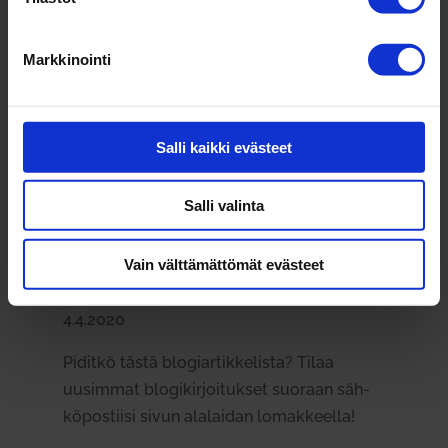
olleet kokoon­tu­neena yhteen paikkaan
yhdis­tyksen tie­tyllä poru­kalla, joka on teke­
Markkinointi
mi­sissä ko. kou­lu­tus­teeman kanssa.”
Väy­rynen esittää yhteis­työ­toi­veita tule­vai­
suuden etä­työs­ken­te­lylle:
”Toi­vot­ta­vasti
Salli kaikki evästeet
jat­kossa olisi mah­dol­lisuus käydä
enemmän kes­kus­teluja ja osal­listua ver­
Salli valinta
kos­to­mai­sempaan tyyliin, jolloin luon­tai­sesti
voisi syntyä hyviä kon­takteja ja yhteis­työtä.”
Vain välttämättömät evästeet
Artikkeli on jul­kaistu Kainuun Sano­missa
4.4.2020
Piditkö tästä blo­giar­tik­ke­lista? Tilaa
uusimmat blo­gi­kir­joi­tukset suoraan säh­
kö­pos­tiisi sivun ala­laidan lomak­keella!