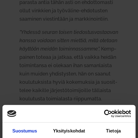
parasta antia tähän asti on ehdot­to­masti
ollut vinkkien ja työ­väline-ehdo­tusten
saa­minen vies­tintään ja mark­ki­nointiin.
”Yhdessä seuran toisen tie­dos­tus­vas­taavan
kanssa voidaan sitten miettiä, mitä otetaan
käyttöön meidän toi­min­nas­samme”,
Kemp­
painen toteaa ja jatkaa, että vaikka heidän
toi­min­tansa ei olekaan ihan saman­laista
kuin muiden yhdis­tysten, hän on saanut
kou­lu­tuk­sista hyviä koke­muksia ja suo­sit­
telee kai­kille jär­jes­tö­toi­mi­joille täl­laista
kou­lu­tusta toi­mia­lasta riip­pu­matta.
Muu­toksia etä­osal­lis­tu­miseen
Suostumus
Yksityiskohdat
Tietoja
Hanke sai palau­tetta muu­ta­malta etä­osal­