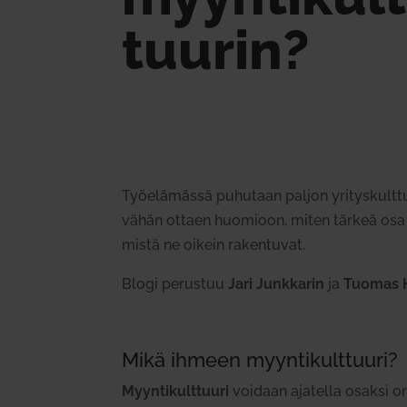
tuurin?
Työ­elä­mässä puhutaan paljon yri­tys­kult­tu
vähän ottaen huo­mioon, miten tärkeä osa 
mistä ne oikein raken­tuvat.
Blogi perustuu
Jari Junk­karin
ja
Tuomas H
Mikä ihmeen myyn­ti­kult­tuuri?
Myyn­ti­kult­tuuri
voidaan aja­tella osaksi org