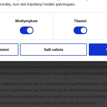
n kerätty, kun olet käyttänyt heidän palvelujaan.
kä orga­ni­saation myyn­ti­ky­vykkyys että yksilön taidot ovat alh
.
Toi­sinaan
mukana
voi olla hyvää tuuria, mutta ilman sitä yri
idaan kui­tenkin pitää siellä teh­täviä roh­keita kokeiluja ja
Mieltymykset
Tilastot
täi­mellä.
it­täisten myyn­ti­tykkien kovaan ammatti
taitoon
.
Täl­laiset 
rga­ni­saation sys­teemit eivät kui­tenkaan ole kun­nossa. Riskin
ästeet
Salli valinta
y­vykkyys on kor­kealla, mutta yksi­löiden taidot ovat heikkoja 
että yksilön per­soo­nalle tai hen­ki­lö­koh­tai­selle kehit­ty­mi­s
voit­tavaa myyn­ti­kult­tuuria ei voi syntyä ilman tai­tavia yksi­lö
dis­telmä, jossa sekä orga­ni­saation myyn­ti­ky­vykkyys että y
rissa orga­ni­saatio luo yksi­löille hyvät edel­ly­tykset onnistua
llä voittava myyn­ti­kult­tuuri on hy
vä, koska se suojaa tur­hilta 
u ensin muille myy­jille ja lopulta koko orga­ni­saa­tiolle.