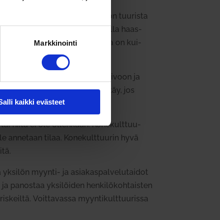
aisia. Arpa­jais­kult­tuu­rissa on tuu­rista
­tyksen pyö­rit­tä­mi­sestä voi tulla haas­
 vapautta tehdä niitä. Puut­teena on kui­
Markkinointi
hen­kilöt saavat myytyä vettä kaivoon ja
ä onkin se, miten yri­tyk­selle käy, jos
Salli kaikki evästeet
tai niitä ei ole ollenkaan. Kone­kult­tuu­
elle annetaan tilaa.
Kone­kult­tuuri
n hyvä
itä.
ksilön myynti- ja asia­kas­pal­ve­lu­taidot
 ja panostaa yksi­löiden hen­ki­lö­koh­taisten
ris­keiltä.
Voit­ta­vassa myyn­ti­kult­tuu­rissa