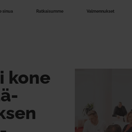
 sinua
Rat­kai­summe
Val­men­nukset
i kone
ä­
yksen
­