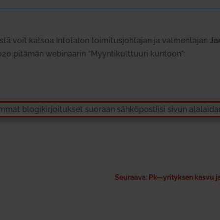
stä voit katsoa Into­talon toi­mi­tus­joh­tajan ja val­men­tajan
Ja
020 p
itämän
webi­naarin “Myyn­ti­kult­tuuri kuntoon”
:
immat blo­gi­kir­joi­tukset suoraan säh­kö­pos­tiisi sivun ala­lai
Seuraava: Pk—yrityksen kasvu ja