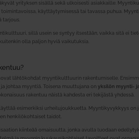
näk
yvät yri­tyksen sisällä sekä ulkoi­sesti asiak­kaille. Myyn­ti­k
toi­min­ta­voissa,
käyt­täy­ty­mi­sessä tai tavassa puhua.
Myyn­ti
ä tarjous.
ti­kult­tuuri, sillä
usein
se syntyy itsestään, vaikka sitä ei tie­toi
i kui­tenkin olla paljon hyviä vai­ku­tuksia.
rakentuu?
ovat läh­tö­kohdat myyn­ti­kult­tuurin raken­tu­mi­selle. Ensi
ä ja johtaa myyntiä. Toisena muut­tujana on
yksilön myynti- ja 
koko­naisuus rakentuu näistä kah­desta eri teki­jästä yhdessä.
yttää esi­mer­kiksi urhei­lu­jouk­kuetta
.
M
yyn­ti­ky­vykkyys on
en hen­ki­lö­koh­taiset taidot.
i­saation kiinteää om
aisuutta, jonka avulla luodaan edel­ly­t
­jes­telmä ja myynnin kuu­kausi­koh­taiset tavoitteet ovat orga­ni­