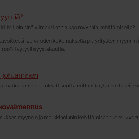
myyntiä?
ri. Milloin sinä vii­meksi otit aikaa myynnin kehit­tä­mi­selle?
­voit­teesi! 20 vuoden koke­muk­sella pk-yri­tysten myynnin 
100% tyy­ty­väi­syys­ta­kuulla.
 joh­ta­minen
mark­ki­noinnin tulok­sel­li­suutta erittäin käy­tän­nön­lä­hei­s
­ko­val­mennus
­nuksen myynnin ja mark­ki­noinnin kehit­tä­misen tueksi. 4x2 