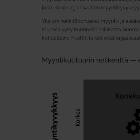
jöitä.
Koko orga­ni­saation myyn­ti­ky­vyk­kyyt
Yksilön hen­ki­lö­koh­taiset myynti- ja asia
muassa kyky kuun­nella asia­kasta,
huomata
kohdal
laan.
Yksilön taidot ovat orga­ni­saa
M
yyn­ti­kult­tuurin neli­kenttä — e