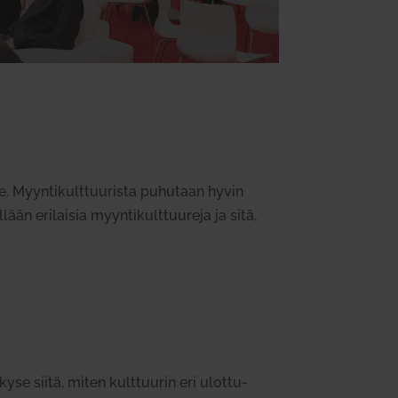
te.
Myyn­ti­kult­tuu­rista puhutaan hyvin
lään eri­laisia myyn­ti­kult­tuureja ja sitä,
kyse siitä, miten kult­tuurin eri ulot­tu­