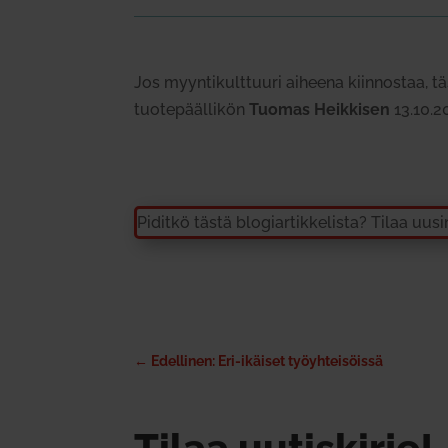
Jos myyn­ti­kult­tuuri aiheena kiin­nostaa, tä
tuo­te­pääl­likön
Tuomas Heik­kisen
13.10.2
Piditkö tästä blo­giar­tik­ke­lista? Tilaa uus
←
Edellinen: Eri-ikäiset työyhteisöissä
Tilaa uutiskirje!