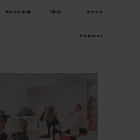
Koke­muksia
Vinkit
Intotalo
Semi­naarit