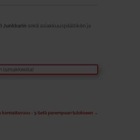
ri Junk­karin
sekä as
iak­kuus­pääl­likön ja
dan lomak­keella!
 kannattavuus - 5 tietä parempaan tulokseen
→