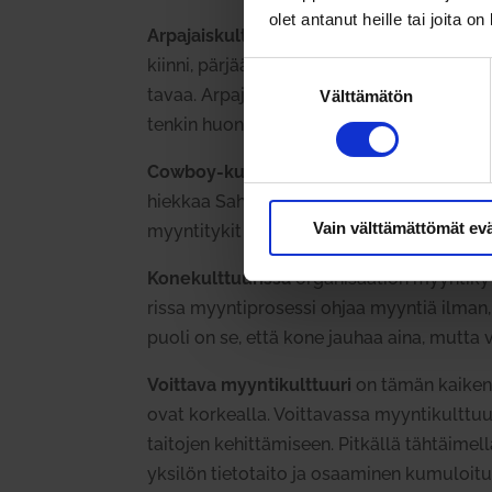
olet antanut heille tai joita o
Arpa­jais­kult­tuu­rista
on kyse silloin, kun se
kiinni, pär­jääkö yritys tai tuleeko kauppaa
Suostumuksen
tavaa. Arpa­jais­kult­tuuri
n hyvänä puolena vo
Välttämätön
valinta
tenkin huono ennus­tet­tavuus pit­källä täh­
Cowboy-kult­tuu­rissa
myynti perustuu yks
hiekkaa Saharaan.
Cowboy-kult­tuu­rissa
o
Vain välttämättömät ev
myyn­ti­tykit läh­tevät pois.
Kone­kult­tuu­rissa
orga­ni­saation myyn­ti­k
rissa myyn­ti­pro­sessi ohjaa myyntiä
ilman, 
puoli on se
, että kone jauhaa aina, mutta
Voittava myyn­ti­kult­tuuri
on tämän kaiken yh
ovat kor­kealla. Voit­ta­vassa myyn­ti­kultt
uu
tai­tojen kehit­tä­miseen. Pit­källä täh­täi­me
yksilön tie­to­taito ja osaa­minen kumu­loitu