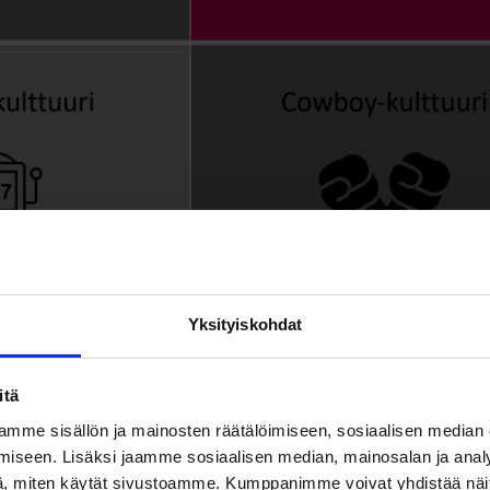
Yksityiskohdat
itä
mme sisällön ja mainosten räätälöimiseen, sosiaalisen median
kult­tuurin neli­kenttä, jossa vasem­malla on orga­ni­saation my
iseen. Lisäksi jaamme sosiaalisen median, mainosalan ja analy
en kautta vo
i muo­dostua neljä eri­laista myyn­ti­kult­tuuria
.
, miten käytät sivustoamme. Kumppanimme voivat yhdistää näitä t