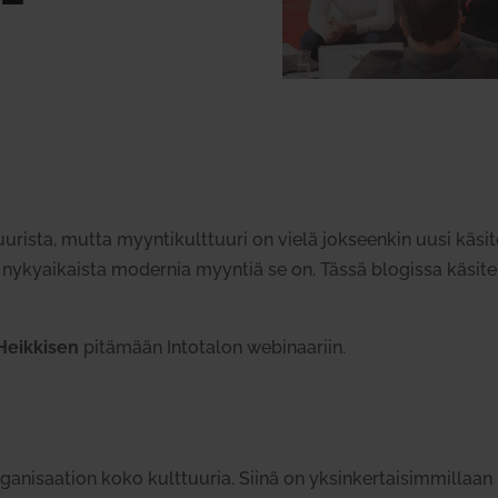
u­rista, mutta myyn­ti­kult­tuuri on vielä jok­seenkin uusi käsi
nyky­ai­kaista modernia myyntiä se on.
Tässä blo­gissa käsi­tel
eik­kisen
pitämään Into­talon webi­naariin.
a­ni­saation koko kult­tuuria. Siinä on yksin­ker­tai­sim­millaan 