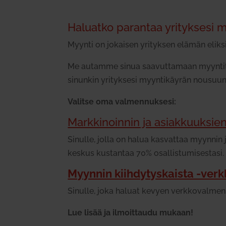
Haluatko parantaa yri­tyksesi 
Myynti on jokaisen yri­tyksen elämän elik­sii
Me autamme sinua saa­vut­tamaan myyn­ti­ta
sinunkin yri­tyksesi myyn­ti­käyrän nousuun 
Valitse oma val­men­nuksesi:
Mark­ki­noinnin ja asiak­kuuksien
Sinulle, jolla on halua kas­vattaa myynnin ja 
keskus kus­tantaa 70% osal­lis­tu­mi­sestasi.
Myynnin kiih­dy­tys­kaista ‑verk
Sinulle, joka haluat kevyen verk­ko­val­men
Lue lisää ja ilmoit­taudu mukaan!