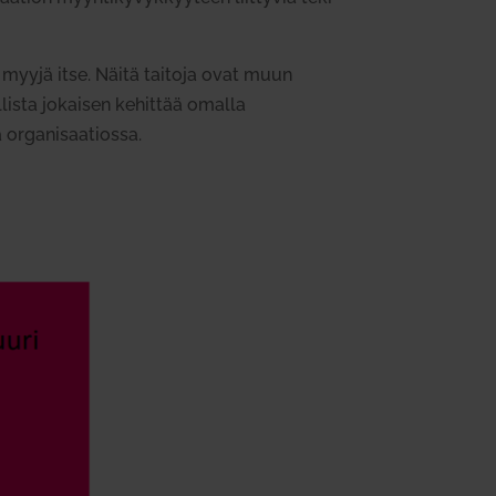
a myyjä itse.
Näitä taitoja ovat muun
l­lista jokaisen kehittää omalla
 orga­ni­saa­tiossa
.