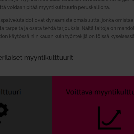
tä voidaan pitää myyn­ti­kult­tuurin perus­kal­liona.
­kas­pal­ve­lu­taidot ovat dynaa­mista omai­suutta, jonka omista
 tar­peita ja osata tehdä tar­jouksia. Näitä taitoja on mah­do
tion käy­tössä niin kauan kuin työn­tekijä on töissä
kysei­sessä
ri­laiset myyn­ti­kult­tuurit