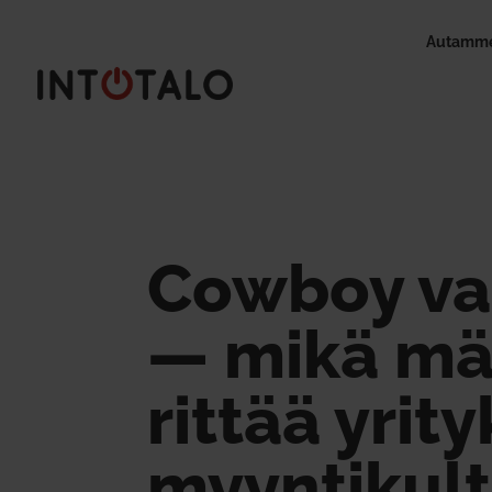
Autamme
Cowboy va
— mikä mä
rittää yri­t
myyn­ti­kult