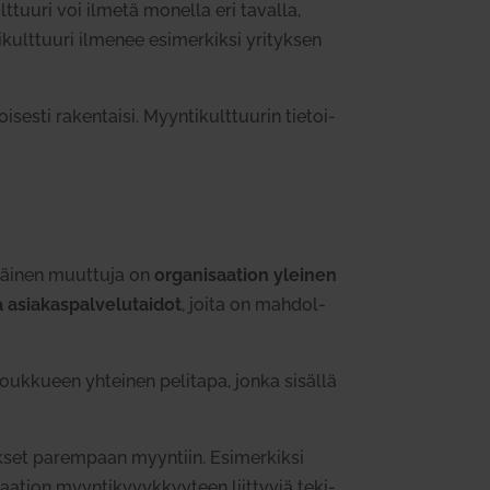
ult­tuuri voi ilmetä monella eri tavalla,
­kult­tuuri ilmenee esi­mer­kiksi yri­tyksen
­sesti raken­taisi. Myyn­ti­kult­tuurin tie­toi­
m­mäinen muuttuja on
orga­ni­saation yleinen
asia­kas­pal­ve­lu­taidot
, joita on mah­dol­
 jouk­kueen yhteinen pelitapa, jonka sisällä
ykset parempaan myyntiin. Esi­mer­kiksi
saation myyn­ti­ky­vyk­kyyteen liit­tyviä teki­