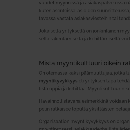
vuudet myyn­nissä ja asia­kas­pal­ve­lussa 
kuten asen­teissa,
asioiden suun­nit­te­lussa, 
tavassa vastata asia­kas­vies­teihin
tai tehd
Jokai­sella yri­tyk­sellä on jon­kin­lainen myyn­
sella raken­ta­mi­sella ja kehit­tä­mi­sellä vo
Mistä myyn­ti­kult­tuuri oikein 
On ole­massa kaksi pää­muut­tujaa, jotka lu
myyn­ti­ky­vykkyys
eli yri­tyksen tapa tehd
lista oppia ja kehittää.
Myyn­ti­kult­tuurin 
Havain­nol­lis­tavana esi­merkkinä voidaan kä
pelin rat­kaisee lopulta yksittä
isten pelaaji
Orga­ni­saation myyn­ti­ky­vykkyys on orga­n
myyntip
rosessi, asiak­kuu­den­hal­lin­ta­jär