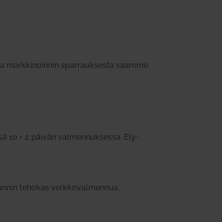
ja mark­ki­noinnin spar­rauk­sesta saamme
essä 10 + 2 päivän val­men­nuk­sessa. Ely-
tunnin tehokas verk­ko­val­mennus.