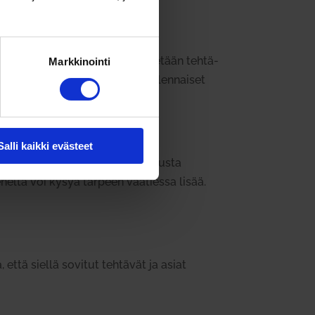
en vii­meiset 15 minuuttia käy­tetään teh­tä­
Markkinointi
essa puhutut asiat ja kerrata olen­naiset
Salli kaikki evästeet
ouk­sessa käy­dystä kes­kus­te­lusta
eneltä voi kysyä tarpeen vaa­tiessa lisää.
 että siellä sovitut teh­tävät ja asiat