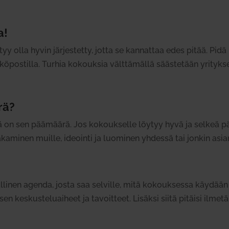
a!
yy olla hyvin jär­jes­tetty, jotta se kan­nattaa edes pitää. Pid
­pos­tilla. Turhia kokouksia vält­tä­mällä sääs­tetään yri­tykse
rä?
kä on sen pää­määrä. Jos kokouk­selle löytyy hyvä ja selkeä pä
aka­minen muille, ideointi ja luo­minen yhdessä tai jonkin asia
linen agenda, josta saa sel­ville, mitä kokouk­sessa käydään lä
 kes­kus­te­luaiheet ja tavoitteet. Lisäksi siitä pitäisi ilmet