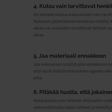
4. Kutsu vain tar­vit­tavat hen­ki
On tärkeää kutsua kokoukseen vain tar­vit­tav
Kokousta jär­jes­täessä kan­nattaa miettiä, 
aikaa vai voi­si­vatko tar­vit­tavat ihmiset o
aikaa.
5. Jaa mate­riaali ennakkoon
Jaa kokouksen osal­lis­tu­jille ennakkoon ko
olisi hyvä sisältää kokouksen agenda sekä päi­
jeita.
6. Pitäkää huolta, että jokaine
Kokouk­sissa olisi tärkeää, että kaikki osal­
sam­mut­ta­malla kaikki laitteet ja kes­kit