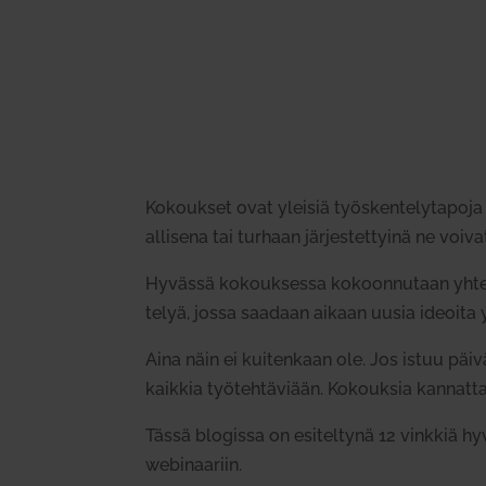
Kokoukset ovat yleisiä työs­ken­te­ly­tapoja
al­lisena tai turhaan jär­jes­tet­tyinä ne voiv
Hyvässä kokouk­sessa kokoon­nutaan yhteen
telyä, jossa saadaan aikaan uusia ideoita
Aina näin ei kui­tenkaan ole. Jos istuu pä
kaikkia työ­teh­tä­viään. Kokouksia kan­nat­ta
Tässä blo­gissa on esi­teltynä 12 vinkkiä 
webi­naariin.