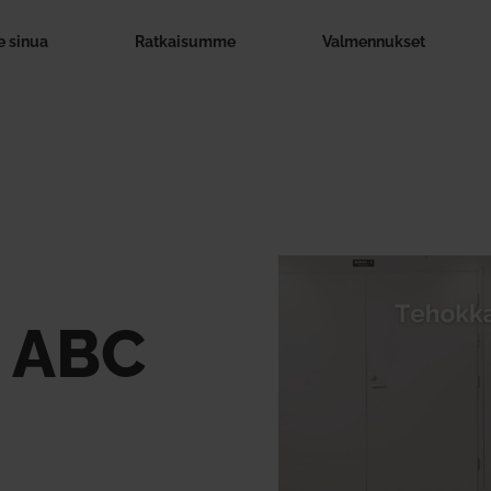
 sinua
Rat­kai­summe
Val­men­nukset
n
 ABC