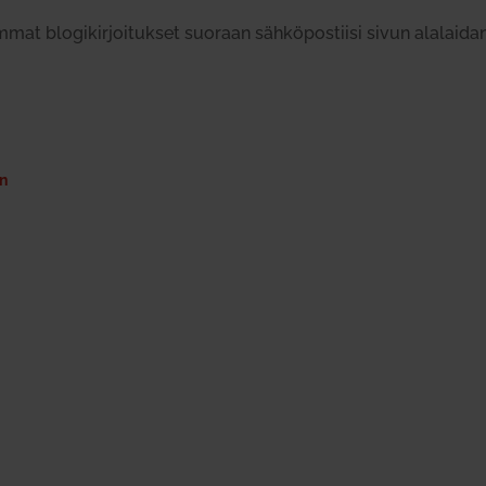
immat blo­gi­kir­joi­tukset suoraan säh­kö­pos­tiisi sivun ala­laid
un