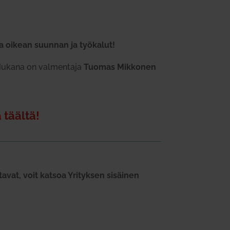
aa oikean suunnan ja työ­kalut!
. Mukana on val­mentaja
Tuomas Mik­konen
 täältä!
avat, voit katsoa Yri­tyksen sisäinen