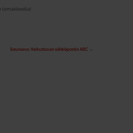
an lomak­keella!
Seuraava: Vaikuttavan sähköpostin ABC
→