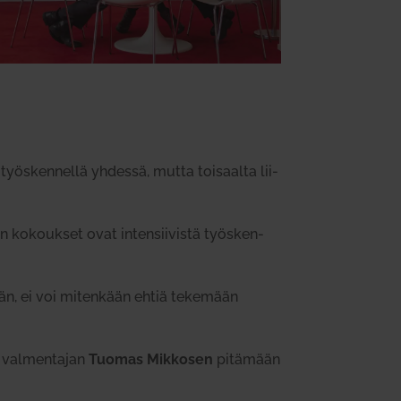
työs­ken­nellä yhdessä, mutta toi­saalta lii­
kokoukset ovat inten­sii­vistä työs­ken­
ään, ei voi mitenkään ehtiä tekemään
 val­men­tajan
Tuomas Mik­kosen
pitämään