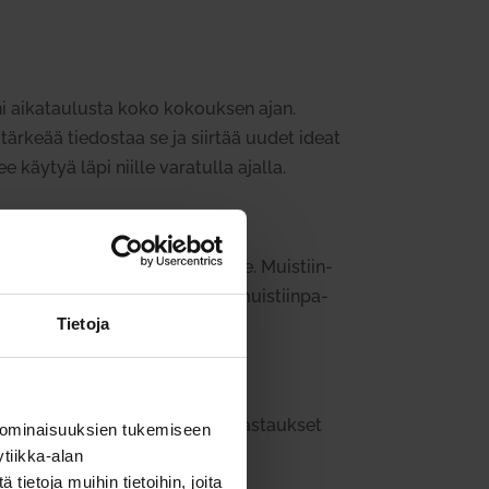
nni aika­tau­lusta koko kokouksen ajan.
tärkeää tie­dostaa se ja siirtää uudet ideat
äytyä läpi niille vara­tulla ajalla.
peen mukaan myös jakaa muille. Muis­tiin­
kokouk­sessa, että joku vastaa muis­tiin­pa­
Tietoja
si. Kir­jatkaa teh­tä­vä­listaan vas­taukset
 ominaisuuksien tukemiseen
tiikka-alan
ietoja muihin tietoihin, joita