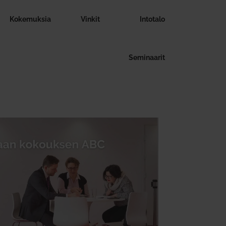
Koke­muksia
Vinkit
Intotalo
Semi­naarit