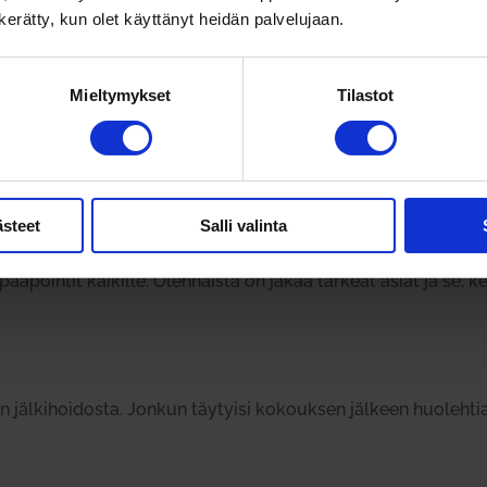
n kerätty, kun olet käyttänyt heidän palvelujaan.
set
ksi siten, että kes­kus­telua käydään 45 minuuttia, jonka jälke
Mieltymykset
Tilastot
i käy­miseen. Kokouksen lopuksi kan­nattaa käydä läpi kokouk­s
i
ästeet
Salli valinta
kia kokouksen ulko­puo­lelle jääneet hen­kilöt eivät tiedä kok
­pointit kai­kille. Olen­naista on jakaa tärkeät asiat ja se, k
jäl­ki­hoi­dosta. Jonkun täy­tyisi kokouksen jälkeen huo­lehtia,