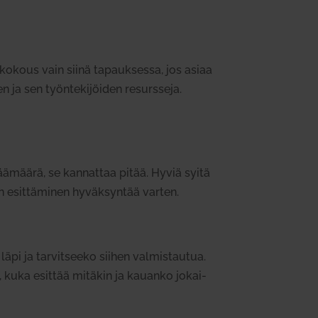
ä kokous vain siinä tapauk­sessa, jos asiaa
n ja sen työn­te­ki­jöiden resursseja.
ä­määrä, se kan­nattaa pitää. Hyviä syitä
n esit­tä­minen hyväk­syntää varten.
pi ja tar­vit­seeko siihen val­mis­tautua.
ä, kuka esittää mitäkin ja kauanko jokai­