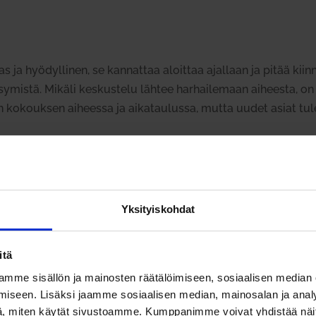
 ja hyö­dyl­linen, se kan­nattaa aloittaa ajallaan ja pitää kii
y­mistä. Mikäli kes­kustelu lähtee har­hai­lemaan aiheesta, on 
okouksen aiheessa ja aika­tau­lussa, mutta uudet asiat tulee k
not, jotta itse muistaa asioita myö­hemmin ja ne voidaan tar
, kuten kir­jal­li­sesti, kuvana tai piir­roksena. Huo­leh­tikaa 
Yksityiskohdat
itä
eet­tinen teh­tä­vä­lista, jotta asiat tulevat oikeasti hoi­de­tuik
mme sisällön ja mainosten räätälöimiseen, sosiaalisen median
 milloin ja miksi?
iseen. Lisäksi jaamme sosiaalisen median, mainosalan ja analy
, miten käytät sivustoamme. Kumppanimme voivat yhdistää näitä t