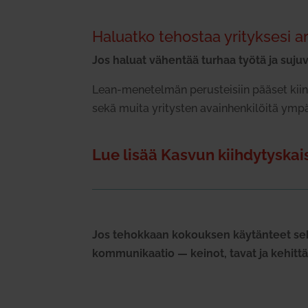
Haluatko tehostaa yri­tyksesi a
Jos haluat vähentää turhaa työtä ja suju­v
Lean-mene­telmän perus­teisiin pääset kiinn
sekä muita yri­tysten avain­hen­ki­löitä ym
Lue lisää Kasvun kiih­dy­tys­kai
Jos tehokkaan kokouksen käy­tänteet sekä 
kom­mu­ni­kaatio — keinot, tavat ja kehit­