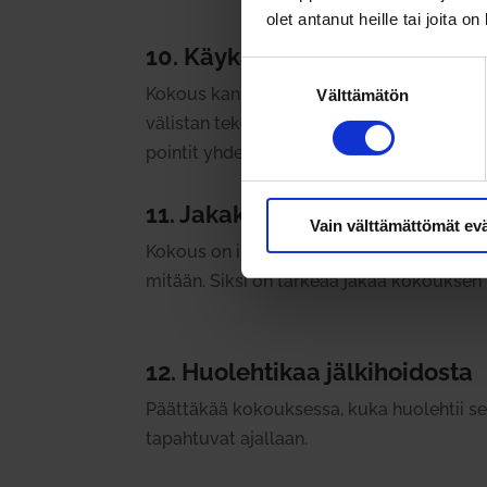
olet antanut heille tai joita o
10. Käykää läpi avai­noi­val­luk
Suostumuksen
Kokous kan­nattaa aika­tau­luttaa esi­mer­ki
Välttämätön
valinta
vä­listan tekoon ja avai­noi­val­lusten läp
pointit yhdessä.
11. Jakakaa kokouksen raportt
Vain välttämättömät ev
Kokous on ikään kuin tie­to­kupla. Tämän ta
mitään. Siksi on tärkeää jakaa kokouksen pää
12. Huo­leh­tikaa jäl­ki­hoi­dosta
Päät­täkää kokouk­sessa, kuka huo­lehtii sen 
tapah­tuvat ajallaan.