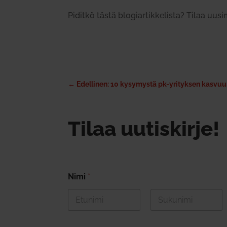
Piditkö tästä blo­giar­tik­ke­lista? Tilaa uus
←
Edellinen: 10 kysymystä pk-yrityksen kasvu
Tilaa uutiskirje!
Nimi
*
First
Last