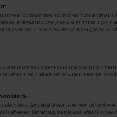
löt
at hen­kilöt, sillä ihmiset istuvat liikaa mukana yli­mää­räi­si
keitä siellä oikeasti tar­vitaan ja keitä ei. Kan­nattaa myös mie
sal­listua vain itselle mer­ki­tyk­sel­lisen osuuden ajan. Näillä 
kouksen mate­riaali, jotta heidän on mah­dol­lista tar­vit­taes
vä­määrä, kel­lonaika ja paikka. Lisäksi mate­ri­aaliin voi lisätä 
n on läsnä
lis­tujat oli­sivat läsnä eivätkä selailisi esi­mer­kiksi tie­to­
­ty­mällä aiheeseen. Kan­nattaa pitää mie­lessä, että kokoukse