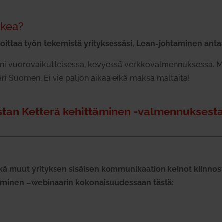
rkea?
oittaa työn teke­mistä yri­tyk­sessäsi, Lean-joh­ta­minen ant
i vuo­ro­vai­kut­tei­sessa, kevyessä verk­ko­val­men­nuk­sessa
päri Suomen. Ei vie paljon aikaa eikä maksa mal­taita!
stan Ketterä kehit­tä­minen ‑val­men­nuk­sesta
muut yri­tyksen sisäisen kom­mu­ni­kaation keinot kiin­nos­t
tä­minen –webi­naarin koko­nai­suu­dessaan tästä: