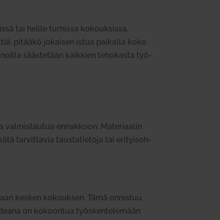
ssä tai heille tur­hissa kokouk­sissa.
ttiä, pitääkö jokaisen istua pai­kalla koko
kei­noilla sääs­tetään kaikkien teho­kasta työ­
sa val­mis­tautua ennakkoon. Mate­ri­aalin
tar­vit­tavia taus­ta­tietoja tai eri­tyis­oh­
ko­nettaan kesken kokouksen. Tämä onnistuu
n ideana on kokoontua työs­ken­te­lemään