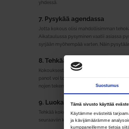
yhdessä.
7. Pysykää agen­dassa
Jotta kokous olisi mah­dol­li­simman tehokas
Aika­tau­lussa pysy­minen vaatii asiassa pys
syrjään myö­hempää varten. Näin pysytään k
8. Tehkää muis­tiin­panot
Kokouk­sesta kan­nattaa tehdä muis­tiin­pa
panot voi toteuttaa hyvin monella eri tavalla
Suostumus
nojen teke­mi­sestä.
9. Luokaa teh­tä­vä­lista
Tämä sivusto käyttää eväste
Tehkää kokouk­sessa käy­dyistä asioista kon­kr
Käytämme evästeitä tarjoama
seu­raaviin kysy­myksiin: kuka, mitä, missä,
ja kävijämäärämme analysoim
kumppaneillemme tietoja siitä