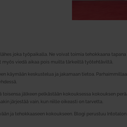
 lähes joka työ­pai­kalla. Ne voivat toimia tehok­kaana tapana 
at myös viedä aikaa pois muilta tär­keiltä työ­teh­tä­viltä.
 käymään kes­kus­telua ja jakamaan tietoa. Par­haim­millaan 
 yhdessä.
ivä toi­sensa jälkeen pel­kästään kokouk­sessa kokouksen per
akin jär­jestää vain, kun niille oikeasti on tar­vetta.
hyvään ja tehok­kaaseen kokoukseen. Blogi perustuu Into­talon