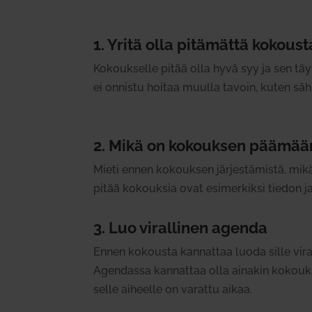
1. Yritä olla pitä­mättä kokoust
Kokouk­selle pitää olla hyvä syy ja sen täyt
ei onnistu hoitaa muulla tavoin, kuten säh­kö
2. Mikä on kokouksen pää­mää
Mieti ennen kokouksen jär­jes­tä­mistä, mi
pitää kokouksia ovat esi­mer­kiksi tiedon j
3. Luo viral­linen agenda
Ennen kokousta kan­nattaa luoda sille viral­
Agen­dassa kan­nattaa olla ainakin kokouksen
selle aiheelle on varattu aikaa.