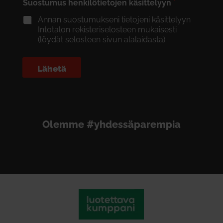
Suostumus henkilötietojen käsittelyyn
*
Annan suostumukseni tietojeni käsittelyyn
Intotalon rekisteriselosteen mukaisesti
(löydät selosteen sivun alalaidasta).
Lähetä
Olemme #yhdessäparempia