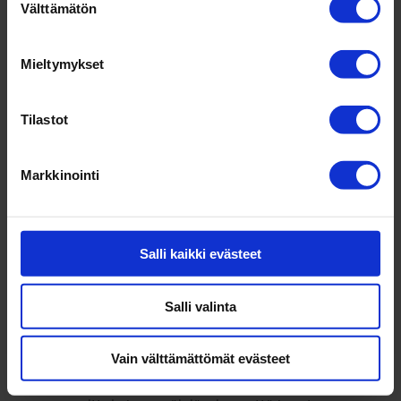
teke­mällä aktii­vi­sesti jotakin. Mat­kusta,
Välttämätön
valinta
mök­keile, ui, hoida puu­tarhaa, tapaa
ystäviä, laita ruokaa, lue kirjoja, pelaa
Mieltymykset
shakkia, meditoi… Tee sitä, mikä ikinä
antaakin sinulle energiaa ja hyvää mieltä.
Tilastot
Toteuta sel­laisia asioita, mille arkena ei
riitä aikaa.
Markkinointi
4. Lepää.
Hyvä loma koostuu aktii­visen
teke­misen ja levon tasa­pai­nosta. Hyvien
yöunien mer­ki­tystä työstä palau­tu­mi­sessa
Salli kaikki evästeet
ei voi liikaa korostaa.
Salli valinta
Muista vielä
: Työ ei teke­mällä lopu. Syk­
syl­läkin ehtii ja muu­taman viikon tauko
Vain välttämättömät evästeet
silloin, kun suurin osa muis­takin viettää