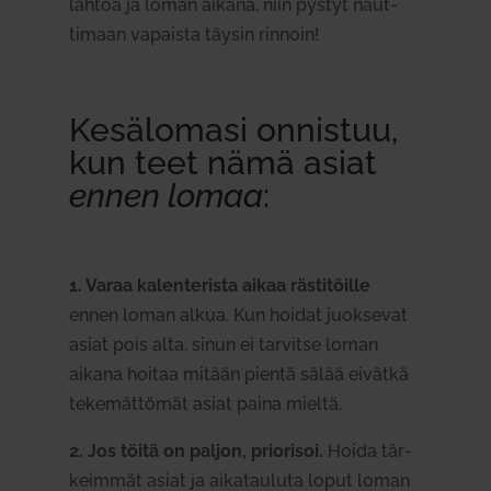
lähtöä ja loman aikana, niin pystyt naut­
timaan vapaista täysin rinnoin!
Kesä­lomasi onnistuu,
kun teet nämä asiat
ennen lomaa
:
1. Varaa kalen­te­rista aikaa räs­ti­töille
ennen loman alkua. Kun hoidat juok­sevat
asiat pois alta, sinun ei tar­vitse loman
aikana hoitaa mitään pientä sälää eivätkä
teke­mät­tömät asiat paina mieltä.
2. Jos töitä on paljon, prio­risoi.
Hoida tär­
keimmät asiat ja aika­tauluta loput loman