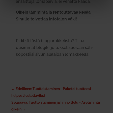
ansaittuja loma­päiviä, ei venettä kaada.
Oikein läm­mintä ja ren­tout­tavaa kesää
Sinulle toi­vottaa Into­talon väki!
Piditkö tästä blo­giar­tik­ke­lista? Tilaa
uusimmat blo­gi­kir­joi­tukset suoraan säh­
kö­pos­tiisi sivun ala­laidan lomak­keella!
←
Edellinen: Tuotteistaminen - Paketoi tuotteesi
helposti ostettaviksi
Seuraava: Tuotteistaminen ja hinnoittelu - Aseta hinta
oikein
→