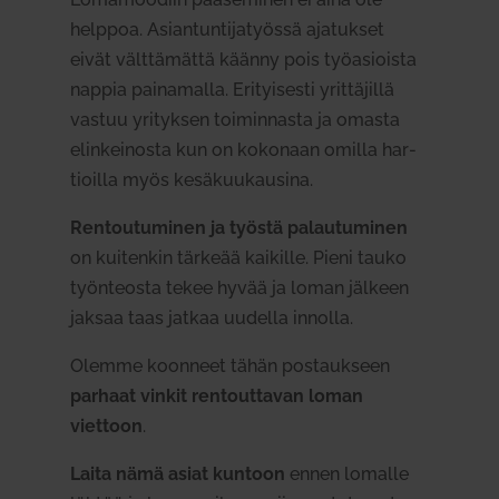
helppoa. Asian­tun­ti­ja­työssä aja­tukset
eivät vält­tä­mättä käänny pois työ­asioista
nappia pai­na­malla. Eri­tyi­sesti yrit­tä­jillä
vastuu yri­tyksen toi­min­nasta ja omasta
elin­kei­nosta kun on kokonaan omilla har­
tioilla myös kesä­kuu­kausina.
Ren­tou­tu­minen ja työstä palau­tu­minen
on kui­tenkin tärkeää kai­kille. Pieni tauko
työn­teosta tekee hyvää ja loman jälkeen
jaksaa taas jatkaa uudella innolla.
Olemme koonneet tähän pos­taukseen
parhaat vinkit ren­tout­tavan loman
viettoon
.
Laita nämä asiat kuntoon
ennen lomalle