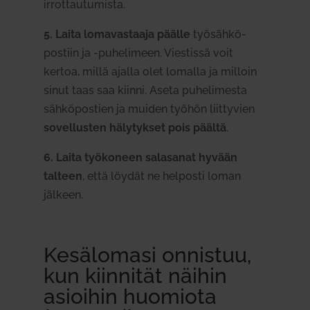
irrot­tau­tu­mista.
5.
Laita loma­vas­taaja päälle
työ­säh­kö­
postiin ja ‑puhe­limeen. Vies­tissä voit
kertoa, millä ajalla olet lomalla ja milloin
sinut taas saa kiinni. Aseta puhe­li­mesta
säh­kö­postien ja muiden työhön liit­tyvien
sovel­lusten häly­tykset pois päältä
.
6.
Laita työ­koneen sala­sanat hyvään
talteen
, että löydät ne hel­posti loman
jälkeen.
Kesä­lomasi onnistuu,
kun kiin­nität näihin
asioihin huo­miota