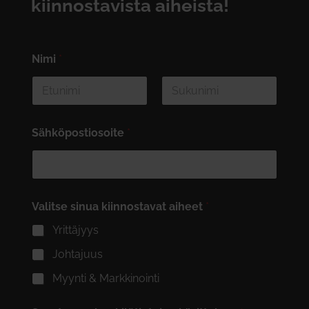
kiinnostavista aiheista!
Nimi
*
First
Last
Sähköpostiosoite
*
Valitse sinua kiinnostavat aiheet
*
Yrittäjyys
Johtajuus
Myynti & Markkinointi