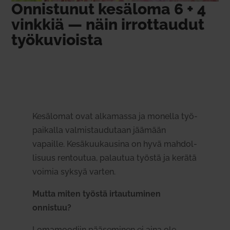
Onnis­tunut kesäloma 6 + 4
vinkkiä — näin irrot­taudut
työ­ku­vioista
Kesä­lomat ovat alka­massa ja monella työ­
pai­kalla val­mis­tau­dutaan jäämään
vapaille. Kesä­kuu­kausina on hyvä mah­dol­
lisuus ren­toutua, palautua työstä ja kerätä
voimia syksyä varten.
Mutta miten työstä irtau­tu­minen
onnistuu?
Loma­moodiin pää­se­minen ei aina ole