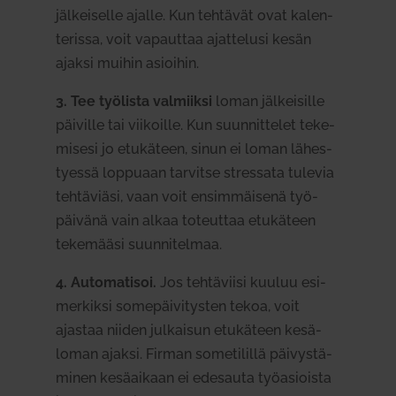
jäl­kei­selle ajalle. Kun teh­tävät ovat kalen­
te­rissa, voit vapauttaa ajat­telusi kesän
ajaksi muihin asioihin.
3. Tee työ­lista val­miiksi
loman jäl­kei­sille
päi­ville tai vii­koille. Kun suun­nit­telet teke­
misesi jo etu­käteen, sinun ei loman lähes­
tyessä lop­puaan tar­vitse stressata tulevia
teh­tä­viäsi, vaan voit ensim­mäisenä työ­
päivänä vain alkaa toteuttaa etu­käteen
teke­määsi suun­ni­telmaa.
4.
Auto­ma­tisoi.
Jos teh­tä­viisi kuuluu esi­
mer­kiksi some­päi­vi­tysten tekoa, voit
ajastaa niiden jul­kaisun etu­käteen kesä­
loman ajaksi. Firman some­ti­lillä päi­vys­tä­
minen kesä­aikaan ei ede­sauta työ­asioista