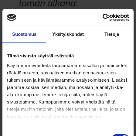
loman aikana
:
1. Ole aidosti läsnä
siellä, missä olet. Yritä
Suostumus
Yksityiskohdat
Tietoja
irrot­tautua työ­säh­kö­pos­teista ja ‑puhe­
luista. Kesäloma on aikaa, jolloin jokai­sella
on oikeus halu­tessaan olla tavoit­ta­mat­to­
Tämä sivusto käyttää evästeitä
missa ja kes­kittyä palau­tu­miseen, ren­tou­
Käytämme evästeitä tarjoamamme sisällön ja mainosten
tu­miseen ja ajan­viettoon läheisten kanssa.
räätälöimiseen, sosiaalisen median ominaisuuksien
tukemiseen ja kävijämäärämme analysoimiseen. Lisäksi
2.
Jos työ­asioita tulee mie­leesi loman
jaamme sosiaalisen median, mainosalan ja analytiikka-
aikana, anna tulla.
Kirjaa tärkeät muis­tet­
alan kumppaneillemme tietoja siitä, miten käytät
tavat asiat ylös
, näin sinun ei tar­vitse pitää
sivustoamme. Kumppanimme voivat yhdistää näitä
niitä mie­lessäsi koko ajan.
tietoja muihin tietoihin, joita olet antanut heille tai joita on
kerätty, kun olet käyttänyt heidän palvelujaan.
3. Tee asioita, joista pidät.
Tut­ki­musten
mukaan työstä palau­dutaan par­haiten
Suostumuksen