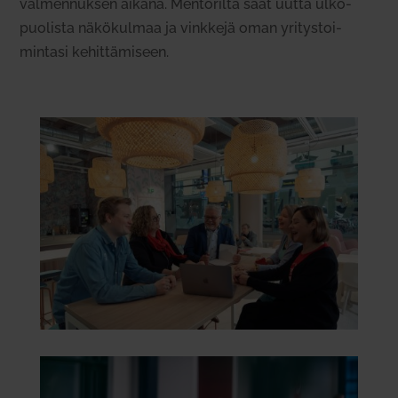
val­men­nuksen aikana. Men­to­rilta saat uutta ulko­
puo­lista näkö­kulmaa ja vinkkejä oman yri­tys­toi­
mintasi kehit­tä­miseen.