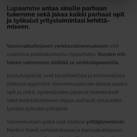
Lupaamme
antaa sinulle parhaan
tukemme sekä jakaa kaikki parhaat opit
ja työ­kalut yri­tys­toi­mintasi kehit­tä­
miseen.
Vuo­ro­vai­kut­teiseen verk­ko­val­men­nukseen
voit
osal­listua paik­ka­kun­nasta riip­pu­matta.
Vuoden mit­
tainen val­mennus sisältää 12 verk­ko­ta­paa­mista.
Kou­lu­tus­päivät ovat tavoit­teel­lista ja toi­min­nal­lista
yhdessä oppi­mista. Val­men­nus­päivien aikana saadut
opit ja vinkit, opis­ke­li­joiden jakamat koke­mukset
sekä hen­ki­lö­koh­tainen ohjaus aut­tavat sinua kehit­
tymään työssäsi yrit­täjänä.
Val­men­nuksen ajaksi saat itsellesi
yrit­tä­jä­men­torin.
Mentori toimii ver­tais­tu­kenasi ja kans­sa­kul­ki­janasi