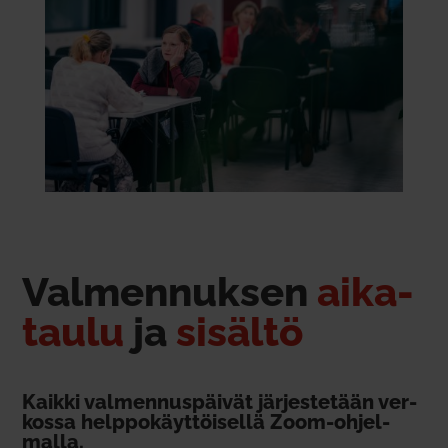
Val­men­nuksen
aika­
taulu
ja
sisältö
Kaikki val­men­nus­päivät jär­jes­tetään ver­
kossa help­po­käyt­töi­sellä Zoom-ohjel­
malla.