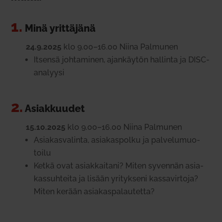
1.
Minä yrit­täjänä
24.9.2025
klo 9.00–16.00 Niina Pal­munen
Itsensä joh­ta­minen, ajan­käytön hal­linta ja DISC-
ana­lyysi
2.
Asiak­kuudet
15.10.2025
klo 9.00–16.00 Niina Pal­munen
Asia­kas­va­linta, asia­kas­polku ja pal­ve­lu­muo­
toilu
Ketkä ovat asiak­kaitani? Miten syvennän asia­
kas­suh­teita ja lisään yri­tykseni kas­sa­virtoja?
Miten kerään asia­kas­pa­lau­tetta?