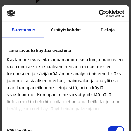
Suostumus
Yksityiskohdat
Tietoja
KENELLE?
Tämä sivusto käyttää evästeitä
Käytämme evästeitä tarjoamamme sisällön ja mainosten
räätälöimiseen, sosiaalisen median ominaisuuksien
Kenelle
val­mennus
tukemiseen ja kävijämäärämme analysoimiseen. Lisäksi
on tar­koi­tettu?
jaamme sosiaalisen median, mainosalan ja analytiikka-
alan kumppaneillemme tietoja siitä, miten käytät
sivustoamme. Kumppanimme voivat yhdistää näitä
tietoja muihin tietoihin, joita olet antanut heille tai joita on
Yrit­tä­jä­val­mennus ver­kossa sopii sinulle,
kerätty, kun olet käyttänyt heidän palvelujaan.
jos toimit pää­toi­misena yrit­täjänä ja
haluat oppia tekemään asioita
paremmin.
Suostumuksen
Välttämätön