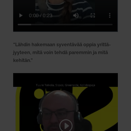
“Lähdin hakemaan syven­tävää oppia yrit­tä­
jyyteen, mitä voin tehdä paremmin ja mitä
kehitän.”