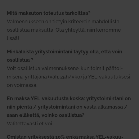
Mitä mak­suton toteutus tar­koittaa?
Val­men­nukseen on tietyin kri­teerein mah­dol­lista
osal­listua mak­sutta. Ota yhteyttä, niin ker­romme
lisää!
Min­kä­laista yri­tys­toi­mintani täytyy olla, että voin
osal­listua ?
Voit osal­listua val­men­nuksene, kun toimit pää­toi­
misena yrit­täjänä (väh. 25h/vko) ja YEL-vakuu­tuksesi
on voi­massa.
En maksa YEL-vakuu­tusta koska: yri­tys­toi­mintani on
niin pientä / yri­tys­toi­mintani on vasta alka­massa /
saan elä­kettä, voinko osal­listua?
Vali­tet­ta­vasti et voi.
Omistan yri­tyk­sestä 10% enkä maksa YEL-vakuu­