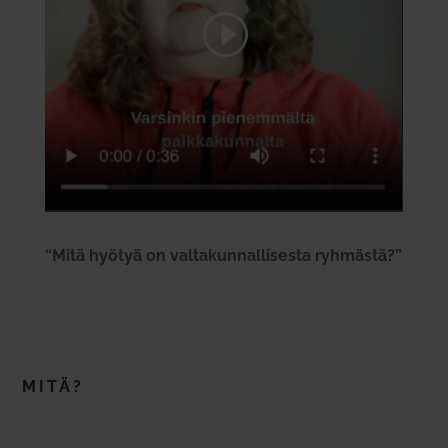
“Mitä hyötyä on val­ta­kun­nal­li­sesta ryh­mästä?”
MITÄ?