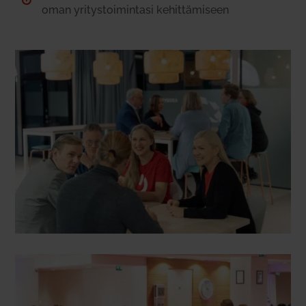

oman yri­tys­toi­mintasi kehit­tä­miseen