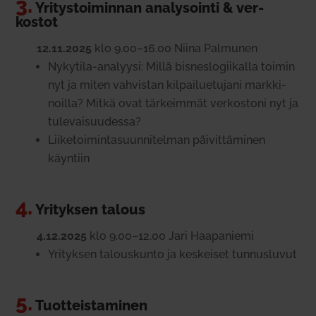
3.
Yri­tys­toi­minnan ana­ly­sointi & ver­
kostot
12.11.2025
klo 9.00–16.00 Niina Pal­munen
Nykytila-ana­lyysi: Millä bis­nes­lo­gii­kalla toimin
nyt ja miten vah­vistan kil­pai­lue­tujani mark­ki­
noilla? Mitkä ovat tär­keimmät ver­kostoni nyt ja
tule­vai­suu­dessa?
Lii­ke­toi­min­ta­suun­ni­telman päi­vit­tä­minen
käyntiin
4.
Yri­tyksen talous
4.12.2025
klo 9.00–12.00 Jari Haa­pa­niemi
Yri­tyksen talous­kunto ja kes­keiset tun­nus­luvut
5.
Tuot­teis­ta­minen