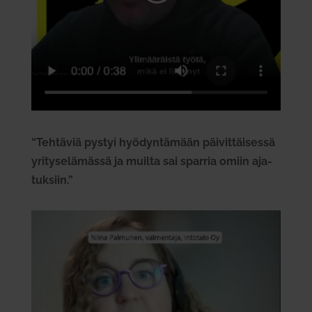
“Teh­täviä pystyi hyö­dyn­tämään päi­vit­täi­sessä
yri­ty­se­lä­mässä ja muilta sai sparria omiin aja­
tuksiin.”