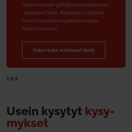
lähteä mukaan yrit­tä­jä­val­men­nukseen?
‑webi­naari tästä. Webi­naarin pitäjänä
toimii kou­lu­tuksen pää­val­mentaja
Niina Pal­munen.
Katso koko webi­naari tästä
UKK
Usein kysytyt
kysy­
mykset