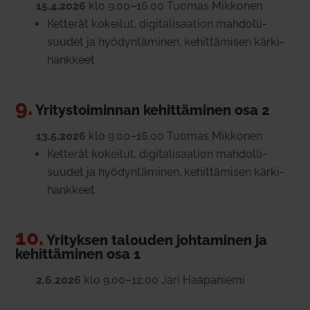
15.4.2026
klo 9.00–16.00 Tuomas Mik­konen
Ket­terät kokeilut, digi­ta­li­saation mah­dol­li­
suudet ja hyö­dyn­tä­minen, kehit­tä­misen kär­ki­
hankkeet
9.
Yri­tys­toi­minnan kehit­tä­minen osa 2
13.5.2026
klo 9.00–16.00 Tuomas Mik­konen
Ket­terät kokeilut, digi­ta­li­saation mah­dol­li­
suudet ja hyö­dyn­tä­minen, kehit­tä­misen kär­ki­
hankkeet
10.
Yri­tyksen talouden joh­ta­minen ja
kehit­tä­minen osa 1
2.6.2026
klo 9.00–12.00 Jari Haa­pa­niemi