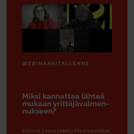
WEBI­NAA­RI­TAL­LENNE
Miksi kan­nattaa lähteä
mukaan yrit­tä­jä­val­men­
nukseen?
Katso 11.3.2025 pidetty Miksi kan­nattaa