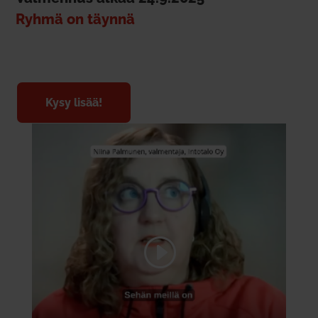
Ryhmä on täynnä
Kysy lisää!