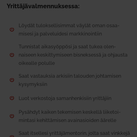
Yrit­tä­jä­val­men­nuk­sessa:
Löydät tulok­sel­li­simmat väylät oman osaa­

misesi ja pal­ve­luidesi mark­ki­nointiin
Tun­nistat aika­syöppösi ja saat tukea olen­
naiseen kes­kit­ty­miseen bis­nek­sessä ja ohjausta

oikealle polulle
Saat vas­tauksia arkisiin talouden joh­ta­misen

kysy­myksiin
Luot ver­kostoja saman­hen­kisiin yrit­täjiin

Pysähdyt kaiken teke­misen kes­kellä lii­ke­toi­

mintasi kehit­tä­misen avai­n­asioiden äärelle
Saat itsellesi yrit­tä­jä­men­torin, jolta saat vinkkejä