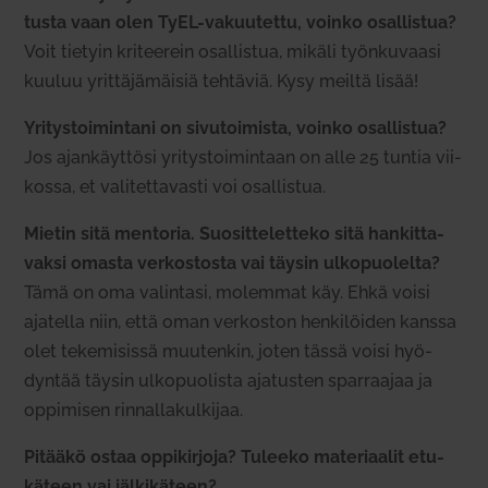
tusta vaan olen TyEL-vakuu­tettu, voinko osal­listua?
Voit tietyin kri­teerein osal­listua, mikäli työn­ku­vaasi
kuuluu yrit­tä­jä­mäisiä teh­täviä. Kysy meiltä lisää!
Yri­tys­toi­mintani on sivu­toi­mista, voinko osal­listua?
Jos ajan­käyttösi yri­tys­toi­mintaan on alle 25 tuntia vii­
kossa, et vali­tet­ta­vasti voi osal­listua.
Mietin sitä men­toria. Suo­sit­te­letteko sitä han­kit­ta­
vaksi omasta ver­kos­tosta vai täysin ulko­puo­lelta?
Tämä on oma valintasi, molemmat käy. Ehkä voisi
aja­tella niin, että oman ver­koston hen­ki­löiden kanssa
olet teke­mi­sissä muu­tenkin, joten tässä voisi hyö­
dyntää täysin ulko­puo­lista aja­tusten spar­raajaa ja
oppi­misen rin­nal­la­kul­kijaa.
Pitääkö ostaa oppi­kirjoja? Tuleeko mate­ri­aalit etu­
käteen vai jäl­ki­käteen?