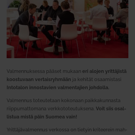
Val­men­nuk­sessa pääset mukaan
eri alojen yrit­tä­jistä
koos­tuvaan ver­tais­ryhmään
ja kehität osaa­mistasi
Into­talon innos­tavien val­men­tajien joh­dolla.
Val­mennus toteu­tetaan kokonaan paik­ka­kun­nasta
riip­pu­mat­tomana verk­ko­to­teu­tuksena.
Voit siis osal­
listua mistä päin Suomea vain!
Yrit­tä­jä­val­mennus ver­kossa on tietyin kri­teerein mah­