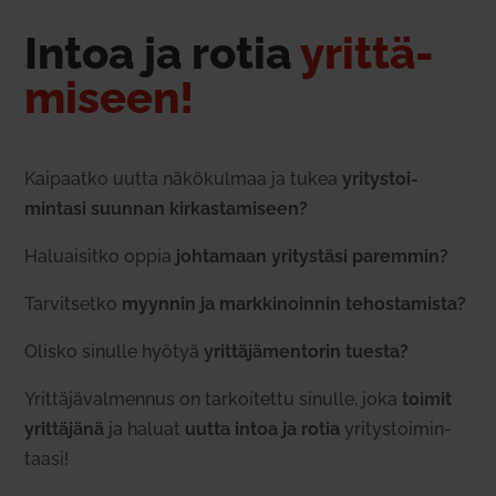
Intoa ja rotia
yrit­tä­
miseen!
Kai­paatko uutta näkö­kulmaa ja tukea
yri­tys­toi­
mintasi suunnan kir­kas­ta­miseen?
Haluai­sitko oppia
joh­tamaan yri­tystäsi paremmin?
Tar­vit­setko
myynnin ja mark­ki­noinnin tehos­ta­mista?
Olisko sinulle hyötyä
yrit­tä­jä­men­torin tuesta?
Yrit­tä­jä­val­mennus on tar­koi­tettu sinulle, joka
toimit
yrit­täjänä
ja haluat
uutta intoa ja rotia
yri­tys­toi­min­
taasi!