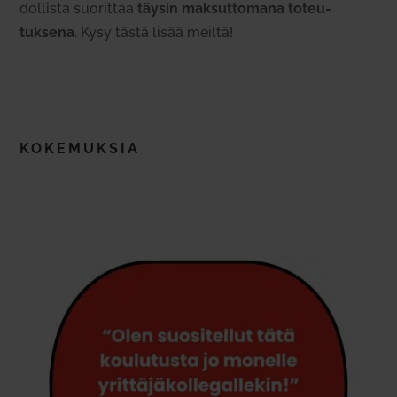
dol­lista suo­rittaa
täysin mak­sut­tomana toteu­
tuksena
. Kysy tästä lisää meiltä!
KOKE­MUKSIA