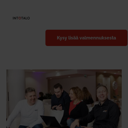
Kysy lisää val­men­nuk­sesta