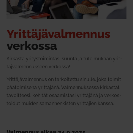
Yrit­tä­jä­val­mennus
ver­kossa
Kir­kasta yri­tys­toi­mintasi suunta ja tule mukaan yrit­
täj­val­men­nukseen ver­kossa!
Yrit­tä­jä­val­mennus on tar­koi­tettu sinulle, joka toimit
pää­toi­misena yrittä
jänä.
Val­men­nuk­sessa
kir­kastat
tavoit­teesi
, kehität osaa­mistasi
yrit­täjänä ja ver­kos­
toidut muiden saman­hen­kisten yrit­täjien kanssa.
Val­mennus alkaa 24.9.2025