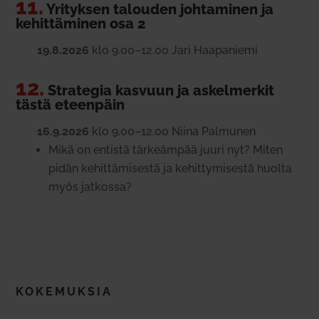
11.
Yri­tyksen talouden joh­ta­minen ja
kehit­tä­minen osa 2
19.8.2026
klo 9.00–12.00 Jari Haa­pa­niemi
12.
Stra­tegia kasvuun ja askel­merkit
tästä eteenpäin
16.9.2026
klo 9.00–12.00 Niina Pal­munen
Mikä on entistä tär­keämpää juuri nyt? Miten
pidän kehit­tä­mi­sestä ja kehit­ty­mi­sestä huolta
myös jat­kossa?
KOKE­MUKSIA