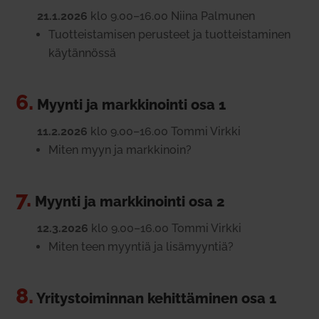
21.1.2026
klo 9.00–16.00 Niina Pal­munen
Tuot­teis­ta­misen perusteet ja tuot­teis­ta­minen
käy­tän­nössä
6.
Myynti ja mark­ki­nointi osa 1
11.2.2026
klo 9.00–16.00 Tommi Virkki
Miten myyn ja mark­kinoin?
7.
Myynti ja mark­ki­nointi osa 2
12.3.2026
klo 9.00–16.00 Tommi Virkki
Miten teen myyntiä ja lisä­myyntiä?
8.
Yri­tys­toi­minnan kehit­tä­minen osa 1