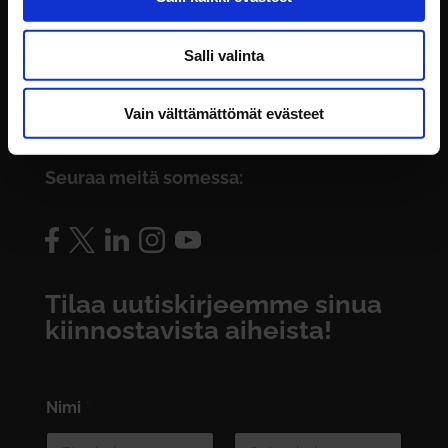
konttori@intotalo.com
Salli valinta
Toimipisteet
Laskutustiedot
Vain välttämättömät evästeet
Rekisteriseloste
Seuraa meitä somessa:
Tilaa uutiskirjeemme sinua
kiinnostavista aiheista!
Nimi
*