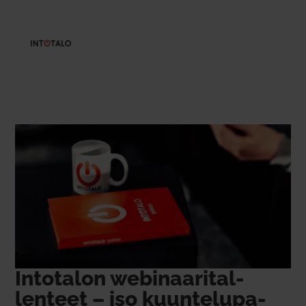
Into­talon webi­naa­ri­tal­
lenteet – iso kuun­te­lu­pa­