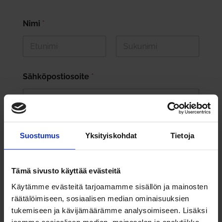
Nimi
*
First
Last
Sähköpostiosoite
*
Valitse sinua kiinnostavat aiheet
*
Suostumus
Yksityiskohdat
Tietoja
Yrittäjyys
Johtajuus
Tämä sivusto käyttää evästeitä
Myynti & Markkinointi
Käytämme evästeitä tarjoamamme sisällön ja mainosten
räätälöimiseen, sosiaalisen median ominaisuuksien
Suostumus henkilötietojen käsittelyyn
*
tukemiseen ja kävijämäärämme analysoimiseen. Lisäksi
jaamme sosiaalisen median, mainosalan ja analytiikka-