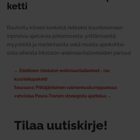
ketti
Rau­hoitu kiireen kes­kellä het­keksi kuun­te­lemaan
inpi­roivia aja­tuksia joh­ta­mi­sesta, yrit­tä­mi­sestä,
myyn­nistä ja mark­ki­noista sekä muista ajan­koh­tai­
sista aiheista Into­talon webi­naa­ri­tal­len­teiden parissa!
←
Edellinen: Intotalon webinaaritallenteet - iso
kuuntelupaketti
Seuraava: Pitkäjänteinen valmennuskumppanuus
vahvistaa Peura-Transin strategista ajattelua
→
Tilaa uutiskirje!