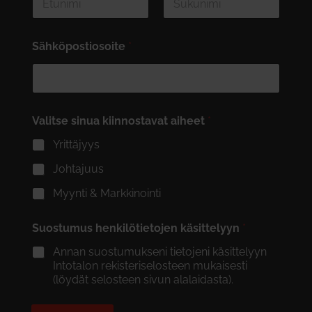
First
Last
Sähköpostiosoite
*
Valitse sinua kiinnostavat aiheet
*
Yrittäjyys
Johtajuus
Myynti & Markkinointi
Suostumus henkilötietojen käsittelyyn
*
Annan suostumukseni tietojeni käsittelyyn
Intotalon rekisteriselosteen mukaisesti
(löydät selosteen sivun alalaidasta).