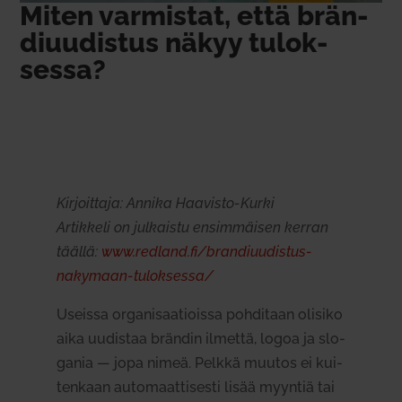
Miten var­mistat, että brän­
di­uu­distus näkyy tulok­
sessa?
Kir­joittaja: Annika Haa­visto-Kurki
Artikkeli on jul­kaistu ensim­mäisen kerran
täällä:
www.redland.fi/brandiuudistus-
nakymaan-tuloksessa/
Useissa orga­ni­saa­tioissa poh­ditaan olisiko
aika uudistaa brändin ilmettä, logoa ja slo­
gania — jopa nimeä. Pelkkä muutos ei kui­
tenkaan auto­maat­ti­sesti lisää myyntiä tai