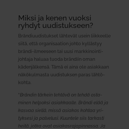
Miksi ja kenen vuoksi
ryhdyt uudis­tukseen?
Brän­di­uu­dis­tukset läh­tevät usein liik­keelle
siitä, että orga­ni­saation johto kyl­lästyy
brändi-ilmeeseen tai uusi mark­ki­noin­ti­
johtaja haluaa tuoda brändiin oman
käden­jäl­kensä. Tämä ei aina ole asiakkaan
näkö­kul­masta uudis­tuksen paras läh­tö­
kohta.
“
Brändin tärkein tehtävä on tehdä osta­
minen hel­poksi asiak­kaalle. Brändi elää ja
kasvaa siellä, missä asiakas kohtaa yri­
tyksesi ja pal­velusi. Kuuntele siis tar­kasti
heitä, jotka ovat asia­kas­ra­ja­pin­nassa. Ja