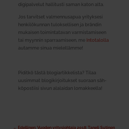
digi­pal­velut hal­li­tusti saman katon alta.
Jos tar­vitset val­men­nusapua yri­tyksesi
hen­ki­lö­kunnan tulok­sel­lisen ja brändin
mukaisen toi­min­ta­tavan var­mis­ta­miseen
tai myynnin spar­raa­miseen, me
Into­ta­lolla
autamme sinua mie­lel­lämme!
Piditkö tästä blo­giar­tik­ke­lista? Tilaa
uusimmat blo­gi­kir­joi­tukset suoraan säh­
kö­pos­tiisi sivun ala­laidan lomak­keella!
←
Edellinen: Vuoden yritysjohtaja 2018: Taneli Sutinen