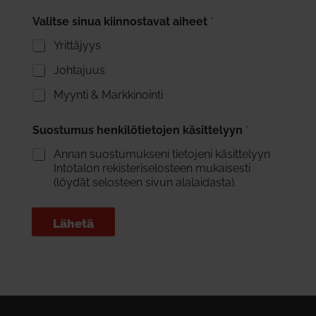
Valitse sinua kiinnostavat aiheet
*
Yrittäjyys
Johtajuus
Myynti & Markkinointi
Suostumus henkilötietojen käsittelyyn
*
Annan suostumukseni tietojeni käsittelyyn
Intotalon rekisteriselosteen mukaisesti
(löydät selosteen sivun alalaidasta).
Lähetä