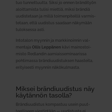
tuo tun­net­tuutta. Siksi jo ennen brän­dityön
aloit­ta­mista tulisi miettiä, miksi brändiä
uudis­tetaan ja millä toi­men­pi­teillä var­mis­
tetaan, että uudistus saadaan näkymään
tulok­sessa asti.
Into­talon myynnin ja mark­ki­noinnin val­
mentaja
Ollis Lep­pänen
kävi mai­nos­toi­
misto Red­landin aamiais­se­mi­naa­rissa
poh­ti­massa brän­di­uu­dis­tuksen haas­teita,
eri­tyi­sesti myynnin näkö­kul­masta.
Miksei brän­di­uu­distus näy
käy­tännön tasolla?
Brän­di­uu­distus kom­pastuu usein puut­
teel­liseen vies­tintään — uudis­tusta ei