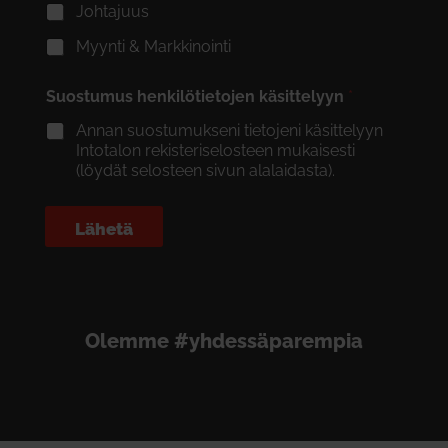
Johtajuus
Myynti & Markkinointi
Suostumus henkilötietojen käsittelyyn
*
Annan suostumukseni tietojeni käsittelyyn
Intotalon rekisteriselosteen mukaisesti
(löydät selosteen sivun alalaidasta).
Lähetä
Olemme #yhdessäparempia