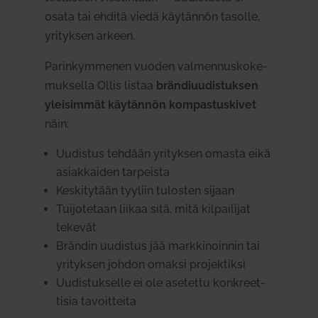
osata tai ehditä viedä käy­tännön tasolle,
yri­tyksen arkeen.
Parin­kym­menen vuoden val­men­nus­ko­ke­
muk­sella Ollis listaa
brän­di­uu­dis­tuksen
ylei­simmät käy­tännön kom­pas­tus­kivet
näin:
Uudistus tehdään yri­tyksen omasta eikä
asiak­kaiden tar­peista
Kes­ki­tytään tyyliin tulosten sijaan
Tui­jo­tetaan liikaa sitä, mitä kil­pai­lijat
tekevät
Brändin uudistus jää mark­ki­noinnin tai
yri­tyksen johdon omaksi pro­jek­tiksi
Uudis­tuk­selle ei ole ase­tettu kon­kreet­
tisia tavoit­teita