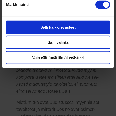
Markkinointi
Miten brän­di­uu­distus kyt­
ketään osaksi myyntiä?
Salli kaikki evästeet
Kun brän­di­uu­dis­tuksen onnis­tu­mista
mitataan myynnin kas­vulla, täytyy jo
Salli valinta
ennalta miettiä mitä se tar­koittaa myynnin
kan­nalta.
Vain välttämättömät evästeet
“
Myynti on innos­tuksen siir­tä­mistä ja
brändin tehtävä on innostaa. Mutta myynti
kom­pastuu yleensä siihen ettei sillä ole sel­
keästi mää­ri­tettyjä tavoit­teita, ei mit­ta­reita
eikä seu­rantaa
”, toteaa Ollis.
Mieti, mitkä ovat uudis­tuksesi myyn­nil­liset
tavoitteet ja mit­tarit. Jos ne ovat esi­mer­