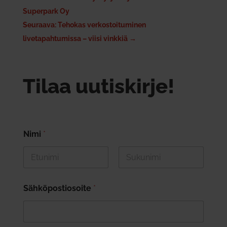
Superpark Oy
Seuraava: Tehokas verkostoituminen
livetapahtumissa – viisi vinkkiä
→
Tilaa uutiskirje!
Nimi
*
First
Last
Sähköpostiosoite
*