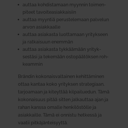
auttaa koh­dis­tamaan myynnin toi­men­
piteet tavoi­tea­siak­kaisiin
auttaa myyntiä perus­te­lemaan pal­velun
arvon asiak­kaalle
auttaa asia­kasta luot­tamaan yri­tykseen
ja rat­kaisuun enemmän
auttaa asia­kasta tyk­käämään yri­tyk­
sestäsi ja tekemään osto­pää­töksen roh­
keammin
Brändin koko­nais­val­tainen kehit­tä­minen
ottaa kantaa koko yri­tyksen stra­te­giaan,
tar­joamaan ja kiteyttää kil­pai­luedun. Tämä
koko­naisuus pitää sitten jal­kauttaa ajan ja
rahan kanssa omalle hen­ki­lös­tölle ja
asiak­kaille. Tämä ei onnistu het­kessä ja
vaatii pit­kä­jän­tei­syyttä.