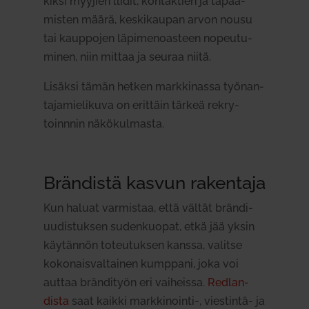
kiksi myyjien llidit, kon­taktien ja tapaa­
misten määrä, kes­ki­kaupan arvon nousu
tai kaup­pojen läpi­me­noasteen nopeu­tu­
minen, niin mittaa ja seuraa niitä.
Lisäksi tämän hetken mark­ki­nassa työ­nan­
ta­ja­mie­likuva on erittäin tärkeä rek­ry­
toinnnin näkö­kul­masta.
Brän­distä kasvun rakentaja
Kun haluat var­mistaa, että vältät brän­di­
uu­dis­tuksen suden­kuopat, etkä jää yksin
käy­tännön toteu­tuksen kanssa, valitse
koko­nais­val­tainen kumppani, joka voi
auttaa brän­dityön eri vai­heissa.
Red­lan­
dista
saat kaikki markkinointi‑, vies­tintä- ja