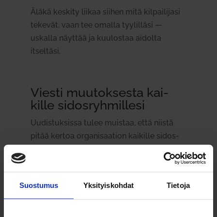
Äläkä keskity liikaa siihen mitä kil­pai­lijasi
tekevät, vaan tee omalla tyy­lilläsi —
uskalla näyttää ja kuu­lostaa aidolta
itseltäsi.
Viesti muu­tok­sesta kai­
kille sidos­ryh­millesi
Uudis­tuk­sissa tulee muistaa, että niistä
pitää kertoa orga­ni­saation kai­kille sidos­
ryh­mille. Var­mista, että sinulla on tar­
peeksi aikaa viedä uuden brändisi ilo­sa­
nomaa käy­tännön tasolle.
Suostumus
Yksityiskohdat
Tietoja
“
Vali­tet­tavan usein brän­di­uu­dis­tuk­sissa
unohtuu kertoa omalle hen­ki­lö­kun­nalle mitä