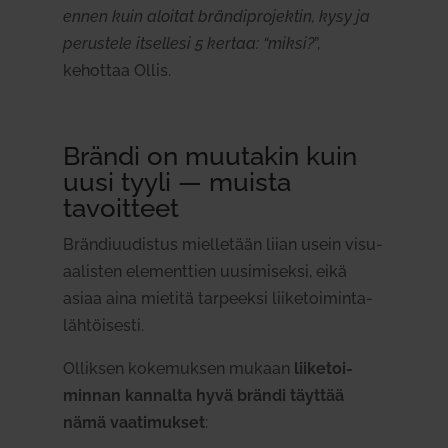
ennen kuin aloitat brän­di­pro­jektin, kysy ja
perustele itsellesi 5 kertaa: “miksi?
”,
kehottaa Ollis.
Brändi on muu­takin kuin
uusi tyyli — muista
tavoitteet
Brän­di­uu­distus miel­letään liian usein visu­
aa­listen ele­menttien uusi­mi­seksi, eikä
asiaa aina mietitä tar­peeksi lii­ke­toi­min­ta­
läh­töi­sesti.
Olliksen koke­muksen mukaan
lii­ke­toi­
minnan kan­nalta hyvä brändi täyttää
nämä vaa­ti­mukset
: