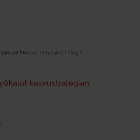
n kanssa!
Mukana mm. tämän blogin
yö­kalut kas­vustra­tegian
!