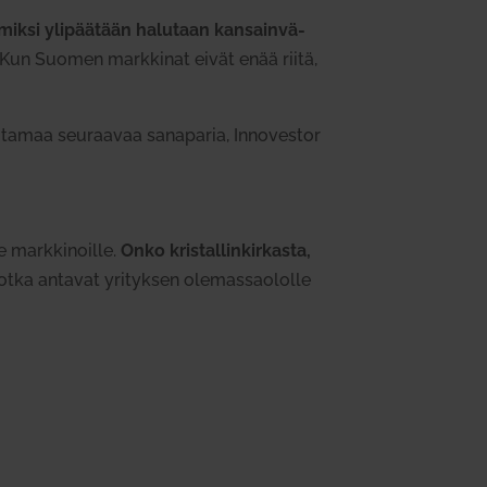
iksi yli­päätään halutaan kan­sain­vä­
Kun Suomen mark­kinat eivät enää riitä,
u­tamaa seu­raavaa sana­paria, Inno­vestor
 mark­ki­noille.
Onko kris­tal­lin­kir­kasta,
tka antavat yri­tyksen ole­mas­sao­lolle