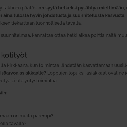
hty tak­tinen päätös,
on syytä het­keksi pysähtyä miet­timään, m
n aina tulosta hyvin joh­de­tusta ja suun­ni­tel­lusta kas­vusta.
sen tie­karttaan luon­nol­li­sella tavalla.
esi suun­ni­telmaa, kan­nattaa ottaa hetki aikaa pohtia näitä mu
 kotityöt
la kirk­kaana, kun toi­mintaa läh­detään kas­vat­tamaan uusille
isä­arvoa asiak­kaalle?
Lop­pujen lopuksi, asiakkaat ovat ne jo
ä ei ole yri­tys­toi­mintaa.
iin:
gelmaan on muita parempi?
ella tavalla?