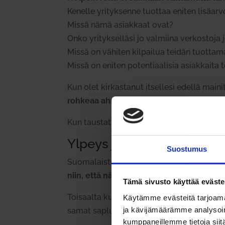
Kenelle yri­tyk­senne tuottaa eniten lisä­ar
Missä nämä asiakkaat ovat?
Onko yri­tyk­selläsi jo val­miina ver­kostoj
Missä on vähiten kil­pailua teidän tuot­ta­ma
Missä on eniten poten­ti­aa­lisia asiak­kaita t
Kun olet kir­kas­tanut itsellesi edellä mai­ni
rohkeaa ahneutta ja kaasun pai­na­mista 
Kun taus­tatyöt on tehty hyvin, voit var­malt
Ylpeys ja nöyryys
Suostumus
Suo­ma­laisten yri­tysten hel­ma­synti on oma
niin, että näkyy ja kuuluu.
Älä häpeile ker
Tämä sivusto käyttää eväste
Toi­saalta kun mennään uuteen mark­kinaan 
Käytämme evästeitä tarjoama
ja kävijämäärämme analysoim
samat sapluunat kuin Suo­messa, vaan om
kumppaneillemme tietoja siitä