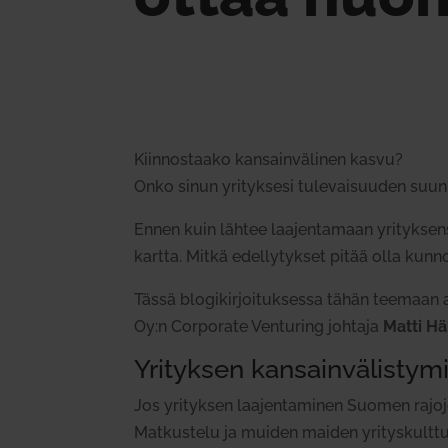
Kiin­nos­taako kan­sain­vä­linen kasvu?
Onko sinun yri­tyksesi tule­vai­suuden suun­ni
Ennen kuin lähtee laa­jen­tamaan yri­tyk­sensä
kartta. Mitkä edel­ly­tykset pitää olla kun­
Tässä blo­gi­kir­joi­tuk­sessa tähän teemaa
Oy:n Cor­porate Ven­turing johtaja
Matti Hä
Yri­tyksen kan­sain­vä­lis­t
Jos yri­tyksen laa­jen­ta­minen Suomen rajoje
Mat­kustelu ja muiden maiden yri­tys­kult­