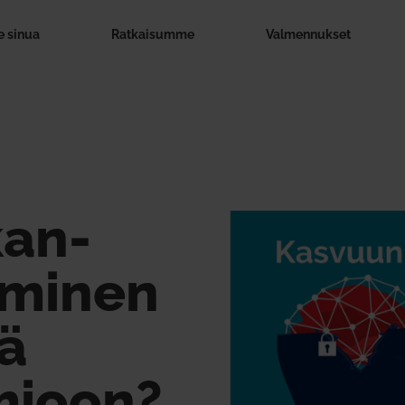
 sinua
Rat­kai­summe
Val­men­nukset
kan­
ty­minen
ää
mioon?