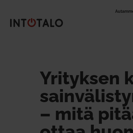
Autamme
Yri­tyksen 
sain­vä­lis­
– mitä pit
ottaa huo­