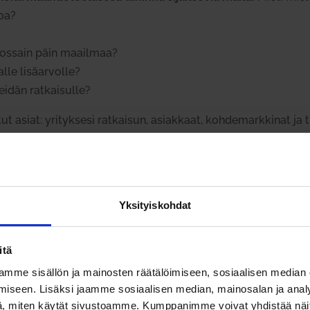
voa?
a jossain päin maa­ilmaa?
lle lisä­ar­volle?
eidän rat­kai­sulle?
tut asiat: yri­tyksesi rat­kaisun, asiakkaat, koh­de­mark­kinat ja 
pohjaan.
a poh­jalta lähteä toteut­tamaan suun­ni­tel­maasi kan­sain­vä­lis
Yksityiskohdat
n erin­omai­suu­tensa pii­lottelu.
Omasta tuot­teestaan pitää o
toa, että sinulla on maa­ilman paras rat­kaisu asiakkaan ong
itä
ja kult­tuuriin,
pitää olla nöyränä oppi­massa uusia toi­min­ta
mme sisällön ja mainosten räätälöimiseen, sosiaalisen median
iseen. Lisäksi jaamme sosiaalisen median, mainosalan ja analy
aa toi­mintaa pitää olla valmis myös muut­tamaan.
, miten käytät sivustoamme. Kumppanimme voivat yhdistää näitä t