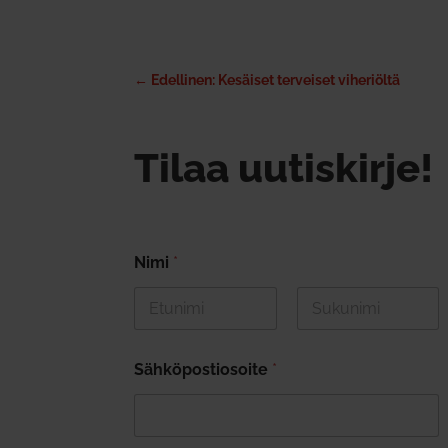
←
Edellinen: Kesäiset terveiset viheriöltä
Tilaa uutiskirje!
Nimi
*
First
Last
Sähköpostiosoite
*