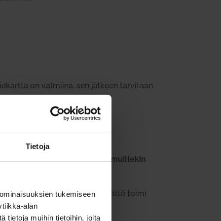
tie­kartta on val­miina, sen jälkeen tar­vitaan
­ty­mi­sestä.
Tietoja
sata olla ylpeä ja näyttää se muil­lekin
elmaan.
­tapoja.
Ulko­mailla ei vält­tä­mättä toimi
 ominaisuuksien tukemiseen
tiikka-alan
ietoja muihin tietoihin, joita