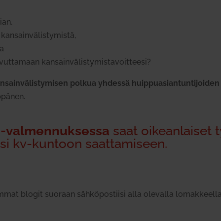
ian,
kan­sain­vä­lis­ty­mistä,
ja
­tamaan kan­sain­vä­lis­ty­mis­ta­voit­teesi?
ain­vä­lis­ty­misen polkua yhdessä huip­pu­asian­tun­ti­joide
p­pänen.
 ‑val­men­nuk­sessa
saat oikean­laiset t
sesi kv-kuntoon saat­ta­miseen.
simmat blogit suoraan säh­kö­pos­tiisi alla ole­valla lomak­keella