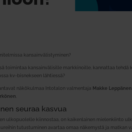
­tel­missa kan­sain­vä­lis­ty­minen?
 toi­mintaa kan­sain­vä­li­sille mark­ki­noille, kan­nattaa tehdä 
nossa kv-bis­nekseen läh­tiessä?
n antavat näkö­kulmaa Into­talon val­mentaja
Makke Lep­pänen
r­könen
.
y­minen seuraa kasvua
n ulko­puo­lelle kiin­nostaa, on kai­ken­lainen mie­len­kiinto u
tuu­reihin tutus­tu­minen avartaa omaa näke­mystä ja matkan va