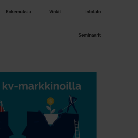
Koke­muksia
Vinkit
Intotalo
Semi­naarit