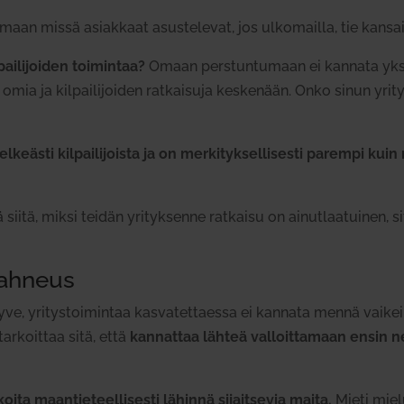
an missä asiakkaat asus­te­levat, jos ulko­mailla, tie kan­sa
ai­li­joiden toi­mintaa?
Omaan pers­tun­tumaan ei kannata yks
omia ja kil­pai­li­joiden rat­kaisuja kes­kenään. Onko sinun yri­tyk
keästi kil­pai­li­joista ja on mer­ki­tyk­sel­li­sesti parempi kuin 
 siitä, miksi teidän yri­tyk­senne rat­kaisu on ainut­laa­tuinen, 
 ahneus
 hyve, yri­tys­toi­mintaa kas­va­tet­taessa ei kannata mennä vai
tar­koittaa sitä, että
kan­nattaa lähteä val­loit­tamaan ensin n
oita maan­tie­teel­li­sesti lähinnä sijait­sevia maita.
Mieti mie