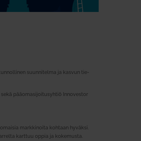
kun­nol­linen suun­ni­telma ja kasvun tie­
sekä pää­oma­si­joi­tus­yhtiö Inno­vestor
lko­maisia mark­ki­noita kohtaan hyväksi.
r­relta karttuu oppia ja koke­musta.