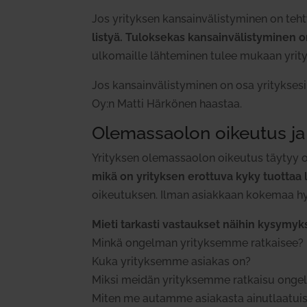
Jos yri­tyksen kan­sain­vä­lis­ty­minen on te
listyä.
Tulok­sekas kan­sain­vä­lis­ty­minen o
ulko­maille läh­te­minen tulee mukaan yri­tyk
Jos kan­sain­vä­lis­ty­minen on osa yri­tyks
Oy:n Matti Här­könen haastaa.
Ole­mas­saolon oikeutus ja
Yri­tyksen ole­mas­saolon oikeutus täytyy ol
mikä on yri­tyksen erottuva kyky tuottaa l
oikeu­tuksen. Ilman asiakkaan kokemaa hyöty
Mieti tar­kasti vas­taukset näihin kysy­myks
Minkä ongelman yri­tyk­semme rat­kaisee?
Kuka yri­tyk­semme asiakas on?
Miksi meidän yri­tyk­semme rat­kaisu on
Miten me autamme asia­kasta ainut­laa­tui­s