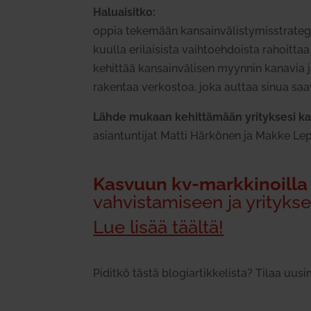
Haluai­sitko:
oppia tekemään kan­sain­vä­lis­ty­mis­stra­teg
kuulla eri­lai­sista vaih­toeh­doista rahoittaa 
kehittää kan­sain­vä­lisen myynnin kanavia 
rakentaa ver­kostoa, joka auttaa sinua saa­vut
Lähde mukaan kehit­tämään yri­tyksesi kan­s
asian­tun­tijat Matti Här­könen ja Makke Le
Kasvuun kv-mark­ki­noilla
vah­vis­ta­miseen ja yri­tyk
Lue lisää täältä!
Piditkö tästä blo­giar­tik­ke­lista? Tilaa uu