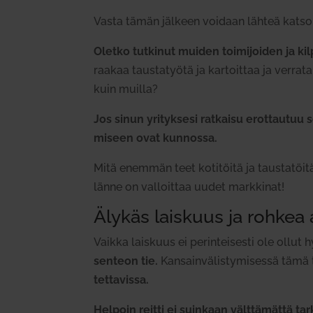
Vasta tämän jälkeen voidaan lähteä kat­soma
Oletko tut­kinut muiden toi­mi­joiden ja kil­p
raakaa taus­ta­työtä ja kar­toittaa ja verrata 
kuin muilla?
Jos sinun yri­tyksesi rat­kaisu erot­tautuu sel­
miseen ovat kun­nossa.
Mitä enemmän teet koti­töitä ja taus­ta­töitä
länne on val­loittaa uudet mark­kinat!
Älykäs laiskuus ja rohkea
Vaikka laiskuus ei perin­tei­sesti ole ollut
senteon tie.
Kan­sain­vä­lis­ty­mi­sessä tämä 
tet­ta­vissa.
Helpoin reitti ei suinkaan vält­tä­mättä tar­k