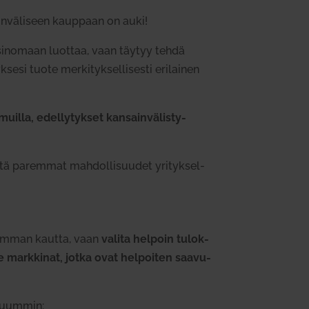
in­vä­liseen kauppaan on auki!
i­nomaan luottaa, vaan täytyy tehdä
sesi tuote mer­ki­tyk­sel­li­sesti eri­lainen
muilla, edel­ly­tykset kan­sain­vä­lis­ty­
sitä paremmat mah­dol­li­suudet yri­tyk­sel­
­keimman kautta, vaan
valita helpoin tulok­
e mark­kinat, jotka ovat hel­poiten saa­vu­
­luummin: