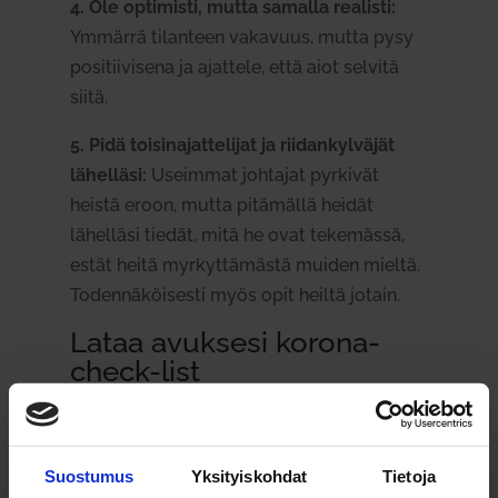
4. Ole opti­misti, mutta samalla rea­listi:
Ymmärrä tilanteen vakavuus, mutta pysy
posi­tii­visena ja ajattele, että aiot selvitä
siitä.
5. Pidä toi­si­na­jat­te­lijat ja rii­dan­kyl­väjät
lähelläsi:
Useimmat joh­tajat pyr­kivät
heistä eroon, mutta pitä­mällä heidät
lähelläsi tiedät, mitä he ovat teke­mässä,
estät heitä myr­kyt­tä­mästä muiden mieltä.
Toden­nä­köi­sesti myös opit heiltä jotain.
Lataa avuksesi korona-
check-list
Lataa säh­kö­pos­tiisi kolmen sivun check-
list, jonka avulla tar­kistat hel­posti pk-yri­
tyksen tärkeät asiat korona-krii­sissä: Toi­
Suostumus
Yksityiskohdat
Tietoja