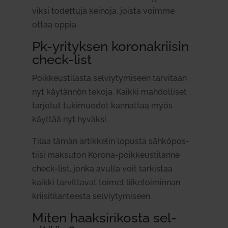
viksi todettuja keinoja, joista voimme
ottaa oppia.
Pk-yri­tyksen koro­na­kriisin
check-list
Poik­keus­ti­lasta sel­viy­ty­miseen tar­vitaan
nyt käy­tännön tekoja. Kaikki mah­dol­liset
tar­jotut tuki­muodot kan­nattaa myös
käyttää nyt hyväksi.
Tilaa tämän artik­kelin lopusta säh­kö­pos­
tiisi mak­suton Korona-poik­keus­ti­lanne
check-list, jonka avulla voit tar­kistaa
kaikki tar­vit­tavat toimet lii­ke­toi­minnan
krii­si­ti­lan­teesta sel­viy­ty­miseen.
Miten haak­si­ri­kosta sel­