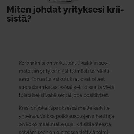
Miten johdat yri­tyksesi krii­
sistä?
Koro­na­kriisi on vai­kut­tanut kaikkiin suo­
ma­laisiin yri­tyksiin välit­tö­mästi tai välil­li­
sesti. Toi­saalla vai­ku­tukset ovat olleet
suo­rastaan kata­stro­faa­liset, toi­saalla vielä
tois­tai­seksi vähäiset tai jopa posi­tii­viset.
Kriisi on joka tapauk­sessa meille kai­kille
yhteinen. Vaikka poik­keus­o­lojen aiheuttaja
on koko maa­il­malle uusi, krii­si­ti­lan­teesta
sel­viä­miseen on ole­massa tiettyjä toi­mi­