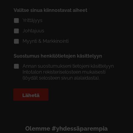
Valitse sinua kiinnostavat aiheet
*
Yrittäjyys
Johtajuus
Myynti & Markkinointi
Suostumus henkilötietojen käsittelyyn
*
Annan suostumukseni tietojeni käsittelyyn
Intotalon rekisteriselosteen mukaisesti
(löydät selosteen sivun alalaidasta).
Lähetä
Olemme #yhdessäparempia