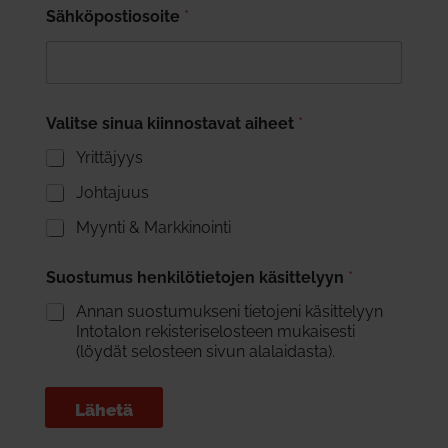
Sähköpostiosoite
*
Valitse sinua kiinnostavat aiheet
*
Yrittäjyys
Johtajuus
Myynti & Markkinointi
Suostumus henkilötietojen käsittelyyn
*
Annan suostumukseni tietojeni käsittelyyn
Intotalon rekisteriselosteen mukaisesti
(löydät selosteen sivun alalaidasta).
Lähetä