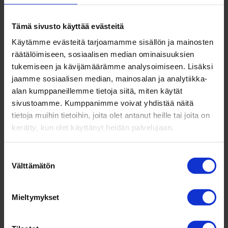
men­piteet, Ske­naariot, Tuki­muodot.
Oletko jo huo­mioinut kaikki?
Tämä sivusto käyttää evästeitä
Katso Krii­sistä sel­viy­ty­minen ‑webi­naari
Käytämme evästeitä tarjoamamme sisällön ja mainosten
koko­nai­suu­dessaan tästä.
räätälöimiseen, sosiaalisen median ominaisuuksien
tukemiseen ja kävijämäärämme analysoimiseen. Lisäksi
jaamme sosiaalisen median, mainosalan ja analytiikka-
alan kumppaneillemme tietoja siitä, miten käytät
sivustoamme. Kumppanimme voivat yhdistää näitä
tietoja muihin tietoihin, joita olet antanut heille tai joita on
kerätty, kun olet käyttänyt heidän palvelujaan.
Älä jää krii­si­ti­lan­teessa
yksin! Olemme apuasi kai­
Suostumuksen
kissa yri­tyksen joh­ta­
Välttämätön
valinta
miseen liit­ty­vissä kysy­
myk­sissä.
Mieltymykset
Jos kaipaat ver­tais­tukea ja
asia­na­tuntija-apua, tule