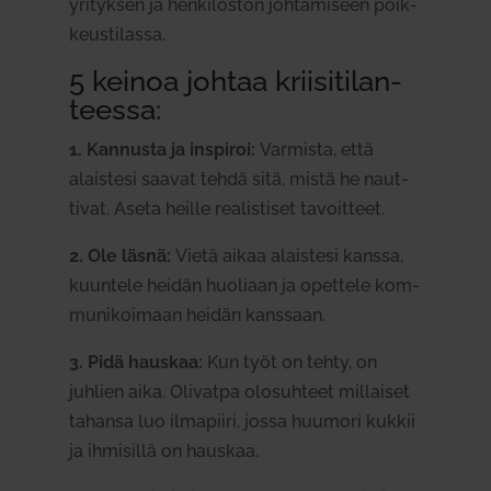
yri­tyksen ja hen­ki­löstön joh­ta­miseen poik­
keus­ti­lassa.
5 keinoa johtaa krii­si­ti­lan­
teessa:
1. Kan­nusta ja ins­piroi:
Var­mista, että
alaistesi saavat tehdä sitä, mistä he naut­
tivat. Aseta heille rea­lis­tiset tavoitteet.
2. Ole läsnä:
Vietä aikaa alaistesi kanssa,
kuuntele heidän huo­liaan ja opettele kom­
mu­ni­koimaan heidän kanssaan.
3. Pidä hauskaa:
Kun työt on tehty, on
juhlien aika. Oli­vatpa olo­suhteet mil­laiset
tahansa luo ilma­piiri, jossa huumori kukkii
ja ihmi­sillä on hauskaa.