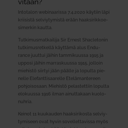
vitään?
Into­talon webi­naa­rissa 7.4.2020 käytiin läpi
krii­sistä sel­viy­ty­mistä erään haak­si­rik­koe­
si­merkin kautta.
Tut­ki­mus­mat­kailija Sir Ernest Shacle­tonin
tut­ki­mus­ret­kellä käyttämä alus Endu­
rance juuttui jäihin tam­mi­kuussa 1915 ja
upposi jäihin mar­ras­kuussa 1915, jolloin
mie­histö siirtyi jään päälle ja lopulta
pie­
nelle Ele­fant­ti­saa­relle Ete­lä­man­tereen
poh­jois­osaan
. Mie­histö pelas­tettiin lopulta
elo­kuussa 1916 ilman ainut­takaan kuo­lo­
nuhria.
Keinot 11 kuu­kauden haak­si­ri­kosta sel­viy­
ty­miseen ovat hyvin sovel­let­ta­vissa myös