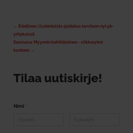
←
Edellinen: Uudenlaista ajattelua tarvitaan nyt pk-
yrityksissä
Seuraava: Myynnin kehittäminen - viikkorytmi
kuntoon
→
Tilaa uutiskirje!
Nimi
*
First
Last