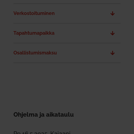
Ver­kos­toi­tu­minen
Tapah­tu­ma­paikka
Osal­lis­tu­mis­maksu
Ohjelma ja aika­taulu
Pe 16.5.2025, Kajaani