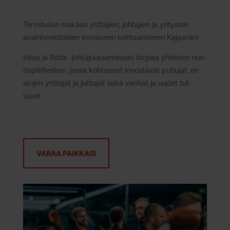
Ter­ve­tuloa mukaan yrit­täjien, joh­tajien ja yri­tysten
avain­hen­ki­löiden keväiseen koh­taa­miseen Kajaaniin!
Intoa ja Rotia ‑joh­ta­juus­se­mi­naari tarjoaa yhteisen nuo­
tio­pii­ri­hetken, jossa koh­taavat innos­tavat puhujat, eri
alojen yrit­täjät ja joh­tajat sekä vanhat ja uudet tut­
tavat.
VARAA PAIKKASI