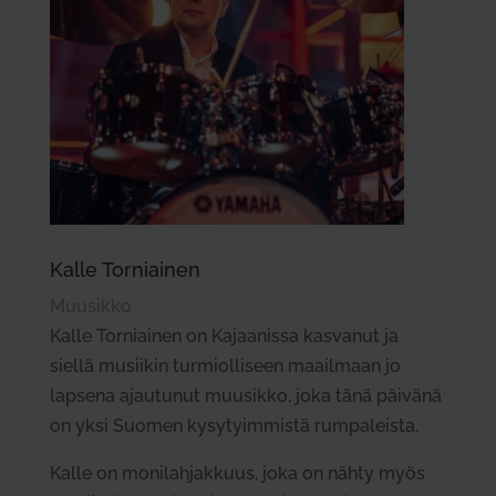
Kalle Tor­niainen
Muusikko
Kalle Tor­niainen on Kajaa­nissa kas­vanut ja
siellä musiikin turmiol­liseen maa­ilmaan jo
lapsena ajau­tunut muusikko, joka tänä päivänä
on yksi Suomen kysy­tyimmistä rum­pa­leista.
Kalle on moni­lahjakkuus, joka on nähty myös