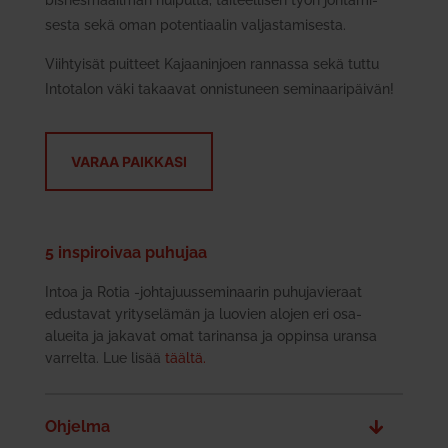
bis­nes­maa­ilman hui­pulta, tai­teel­lisen työn joh­ta­mi­
sesta sekä oman poten­ti­aalin val­jas­ta­mi­sesta.
Viih­tyisät puitteet Kajaa­ninjoen ran­nassa sekä tuttu
Into­talon väki takaavat onnis­tuneen semi­naa­ri­päivän!
VARAA PAIKKASI
5 ins­pi­roivaa puhujaa
Intoa ja Rotia ‑joh­ta­juus­se­mi­naarin puhu­ja­vieraat
edus­tavat yri­ty­se­lämän ja luovien alojen eri osa-
alueita ja jakavat omat tari­nansa ja oppinsa uransa
var­relta. Lue lisää
täältä.
Ohjelma