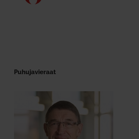
Puhu­ja­vieraat