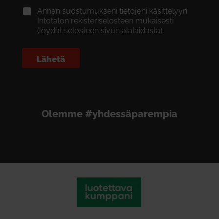
Annan suostumukseni tietojeni käsittelyyn
Intotalon rekisteriselosteen mukaisesti
(löydät selosteen sivun alalaidasta).
Lähetä
Olemme #yhdessäparempia