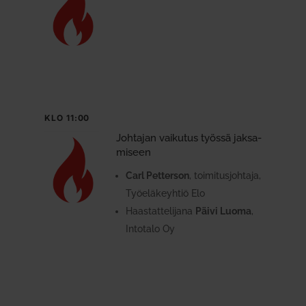
KLO 11:00
Joh­tajan vai­kutus työssä jak­sa­
miseen
Carl Pet­terson
, toi­mi­tus­johtaja,
Työ­elä­keyhtiö Elo
Haas­tat­te­lijana
Päivi Luoma
,
Intotalo Oy