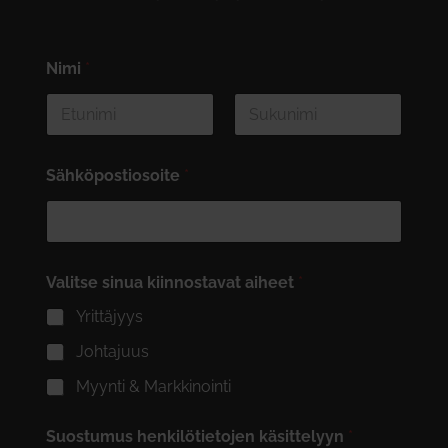
Nimi
*
First
Last
Sähköpostiosoite
*
Valitse sinua kiinnostavat aiheet
*
Yrittäjyys
Johtajuus
Myynti & Markkinointi
Suostumus henkilötietojen käsittelyyn
*