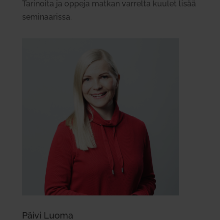
Tari­noita ja oppeja matkan var­relta kuulet lisää
semi­naa­rissa.
Päivi Luoma