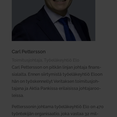
Carl Pet­tersson
Toi­mi­tus­johtaja, Työ­elä­keyhtiö Elo
Carl Pet­tersson on pitkän linjan johtaja finans­
sia­lalta. Ennen siir­ty­mistä työ­elä­keyhtiö Eloon
hän on työs­ken­nellyt Veri­taksen toi­mi­tus­joh­
tajana ja Aktia Pan­kissa eri­lai­sissa joh­ta­ja­roo­
leissa.
Pet­ters­sonin johtama työ­elä­keyhtiö Elo on 470
työn­te­kijän orga­ni­saatio, joka vastaa 32 mil­