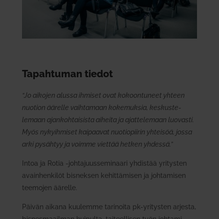
Tapah­tuman tiedot
“Jo aikojen alussa ihmiset ovat kokoon­tuneet yhteen
nuotion äärelle vaih­tamaan koke­muksia, kes­kus­te­
lemaan ajan­koh­tai­sista aiheita ja ajat­te­lemaan luo­vasti.
Myös nykyih­miset kai­paavat nuo­tio­piirin yhteisöä, jossa
arki pysähtyy ja voimme viettää hetken yhdessä.”
Intoa ja Rotia ‑joh­ta­juus­se­mi­naari yhdistää yri­tysten
avain­hen­kilöt bis­neksen kehit­tä­misen ja joh­ta­misen
tee­mojen äärelle.
Päivän aikana kuu­lemme tari­noita pk-yri­tysten arjesta,