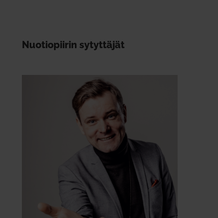
Nuo­tio­piirin sytyt­täjät