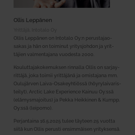
Ollis Lep­pänen
Yrittäjä, Intotalo Oy
Ollis Lep­pänen on Intotalo Oy:n perus­ta­jao­
sakas ja hän on toi­minut yri­tys­johdon ja yrit­
täjien val­men­tajana vuo­desta 2000.
Kou­lut­ta­ja­ko­ke­muksen rin­nalla Ollis on sar­jay­
rittäjä, joka toimii yrit­täjänä ja omis­tajana mm.
Oulu­järven Laiva-Osa­keyh­tiössä (höy­ry­lai­va­ris­
teilyt), Arctic Lake Expe­rience Kainuu Oy:ssä
(elä­mys­ma­joitus) ja Pekka Heik­kinen & Kumpp.
Oy:ssä (leipomo).
Per­jan­taina 16.5.2025 tulee täyteen 25 vuotta
siitä kun Ollis perusti ensim­mäisen yri­tyk­sensä.