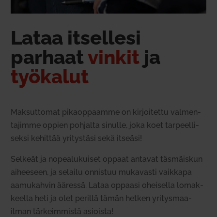
Lataa itsellesi
parhaat
vinkit
ja
työ­kalut
Mak­sut­tomat pikaop­paamme on kir­joi­tettu val­men­
ta­jimme oppien poh­jalta sinulle, joka koet tar­peel­li­
seksi kehittää yri­tystäsi sekä itseäsi!
Selkeät ja nopea­lu­kuiset oppaat antavat täs­mäiskun
aiheeseen, ja selailu onnistuu muka­vasti vaikkapa
aamu­kahvin ääressä. Lataa oppaasi ohei­sella lomak­
keella heti ja olet perillä tämän hetken yri­tys­maa­
ilman tär­keim­mistä asioista!