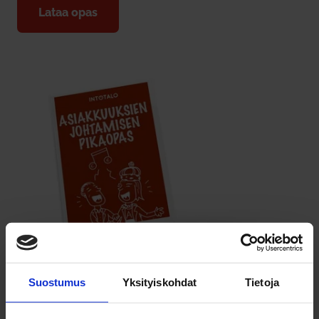
Lataa opas
Suostumus
Yksityiskohdat
Tietoja
Lataa opas