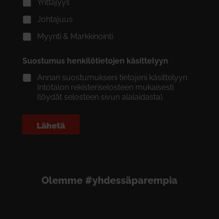
Yrittäjyys
Johtajuus
Myynti & Markkinointi
Suostumus henkilötietojen käsittelyyn
*
Annan suostumukseni tietojeni käsittelyyn
Intotalon rekisteriselosteen mukaisesti
(löydät selosteen sivun alalaidasta).
Lähetä
Olemme #yhdessäparempia