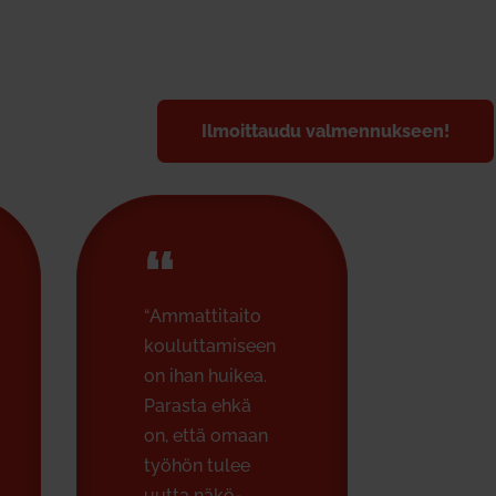
Ilmoit­taudu val­men­nukseen!
“
“Ammat­ti­taito
kou­lut­ta­miseen
on ihan huikea.
Parasta ehkä
on, että omaan
työhön tulee
uutta näkö­