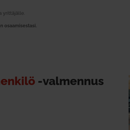
yrit­tä­jälle.
n osaa­mi­sestasi.
henkilö
‑val­mennus