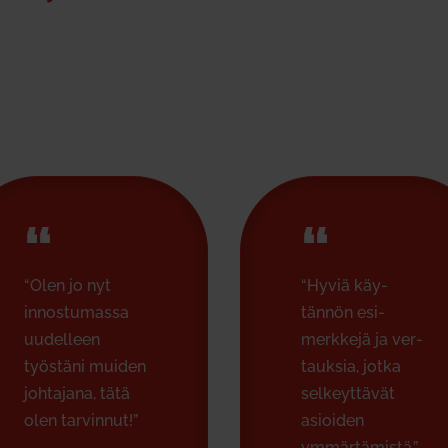
“
“
“Olen jo nyt
“Hyviä käy­
innos­tu­massa
tännön esi­
uudelleen
merkkejä ja ver­
työstäni muiden
tauksia, jotka
joh­tajana, tätä
sel­keyt­tävät
olen tar­vinnut!”
asioiden
ymmär­tä­mistä.”