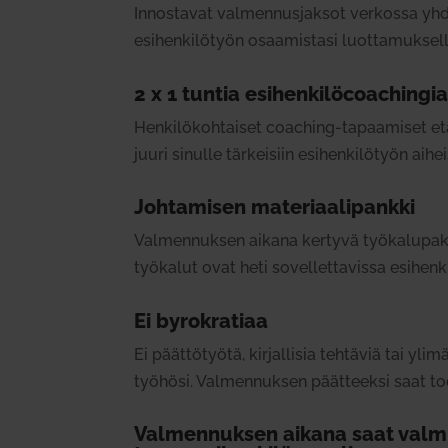
Innos­tavat val­men­nus­jaksot ver­kossa yh
esi­hen­ki­lötyön osaa­mistasi luot­ta­muk­se
2 x 1 tuntia esi­hen­ki­löcoac­hingi
Hen­ki­lö­koh­taiset coaching-tapaa­miset e
juuri sinulle tär­keisiin esi­hen­ki­lötyön aihei
Joh­ta­misen mate­ri­aa­li­pankki
Val­men­nuksen aikana kertyvä työ­ka­lu­pakki
työ­kalut ovat heti sovel­let­ta­vissa esi­hen­
Ei byro­kratiaa
Ei päät­tö­työtä, kir­jal­lisia teh­täviä tai y
työhösi. Val­men­nuksen päät­teeksi saat to
Val­men­nuksen aikana saat val­mi