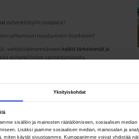
ksi
esi­hen­ki­lötyön osaa­jaksi?
ten joh­ta­misen haas­ta­viinkin tilan­teisiin?
lö ‑verk­ko­val­men­nukseen
kaikki tär­keimmät ja
a esi­hen­ki­löiden val­men­ta­mi­sesta.
llä ver­kossa, joten
voit osal­listua mistä päin vain!
t
intoa ja rotia
oman työnsä tueksi Into­
Yksityiskohdat
 kai­kilta aloilta sii­vous­fir­moista mat­kai­lu­yri­
n.
itä
mme sisällön ja mainosten räätälöimiseen, sosiaalisen median
iseen. Lisäksi jaamme sosiaalisen median, mainosalan ja analy
, miten käytät sivustoamme. Kumppanimme voivat yhdistää näitä t