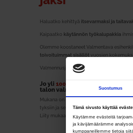
Haluatko kehittyä
itse­var­maksi ja tai­ta­va
Kai­paatko
käy­tännön työ­ka­lu­pakkia
ihmis
Olemme koos­taneet Val­mentava esi­henki
toi­voi­tuimmat sisällöt
vuosien koke­muk­sell
Val­men­nus­jaksot pidetään Zoom-yhtey­de
Jo yli
1000 esi­hen­kilöä
on saanu
Suostumus
talon val­men­nuk­sista!
Mukana on ollut yri­tyksiä ja orga­ni­saa­tioita
tyksiin ja seu­ra­kun­nista raken­nus­liik­keisii
Tämä sivusto käyttää eväste
Liity mukaan joukkoon!
Käytämme evästeitä tarjoama
ja kävijämäärämme analysoim
kumppaneillemme tietoja siitä