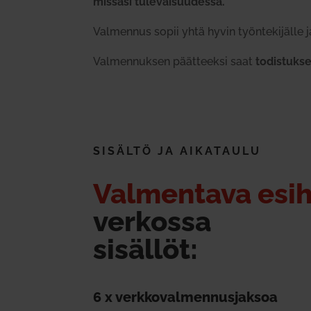
missasi tule­vai­suu­dessa.
Val­mennus sopii yhtä hyvin työn­te­ki­jälle ja 
Val­men­nuksen päät­teeksi saat
todis­tukse
SISÄLTÖ JA AIKA­TAULU
Val­mentava esi­
ver­kossa
sisällöt:
6 x verk­ko­val­men­nus­jaksoa