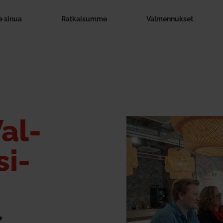
 sinua
Rat­kai­summe
Val­men­nukset
al­
i­
s