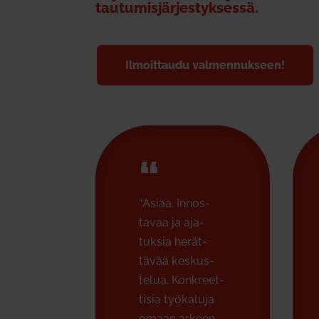
tau­tu­mis­jär­jes­tyk­sessä.
Ilmoit­taudu val­men­nukseen!
“
“Asiaa. Innos­
tavaa ja aja­
tuksia herät­
tävää kes­kus­
telua. Kon­kreet­
tisia työ­kaluja
omaan arkeen.