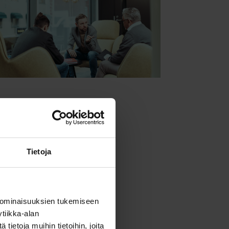
Tietoja
 ominaisuuksien tukemiseen
tiikka-alan
ietoja muihin tietoihin, joita