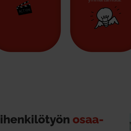
­hen­ki­lötyön
osaa­