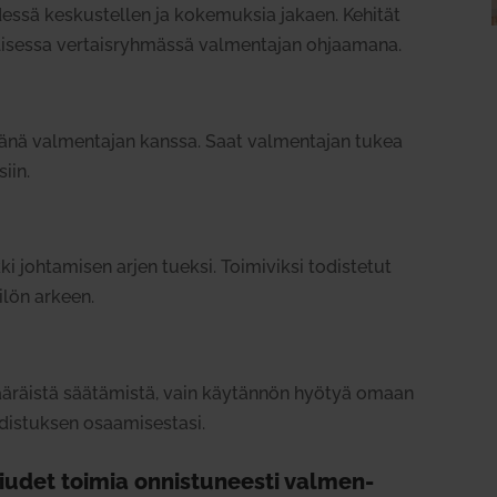
dessä kes­kus­tellen ja koke­muksia jakaen. Kehität
l­li­sessa ver­tais­ryh­mässä val­men­tajan ohjaamana.
a
tänä val­men­tajan kanssa. Saat val­men­tajan tukea
siin.
 joh­ta­misen arjen tueksi. Toi­mi­viksi todis­tetut
kilön arkeen.
li­mää­räistä sää­tä­mistä, vain käy­tännön hyötyä omaan
dis­tuksen osaa­mi­sestasi.
udet toimia onnis­tu­neesti val­men­