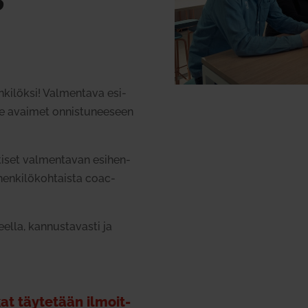
en­ki­löksi! Val­mentava esi­
le avaimet onnis­tu­neeseen
tiset val­men­tavan esi­hen­
en­ki­lö­koh­taista coac­
lla, kan­nus­ta­vasti ja
ikat täy­tetään ilmoit­