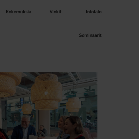
Koke­muksia
Vinkit
Intotalo
Semi­naarit