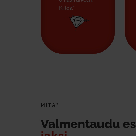
Kiitos.”
MITÄ?
Val­men­taudu esi
jaksi