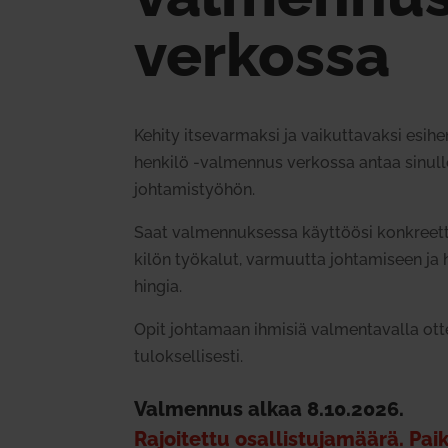
ver­kossa
Kehity itse­var­maksi ja vai­kut­ta­vaksi esi­h
henkilö ‑val­mennus ver­kossa antaa sinul
joh­ta­mis­työhön.
Saat val­men­nuk­sessa käyt­töösi kon­kreet­
kilön työ­kalut, var­muutta joh­ta­miseen ja h
hingia.
Opit joh­tamaan ihmisiä val­men­ta­valla ottee
tulok­sel­li­sesti.
Val­mennus alkaa 8.10.2026.
Rajoi­tettu osal­lis­tu­ja­määrä. Pa