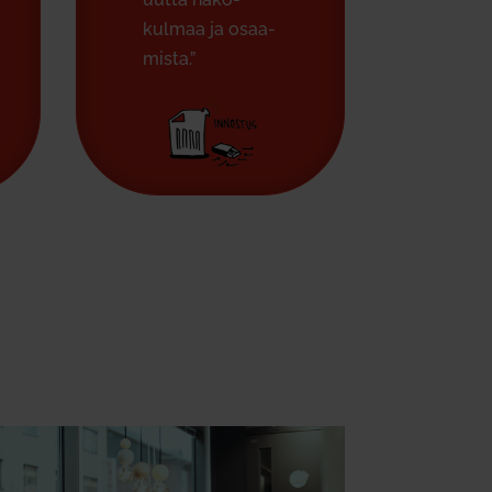
kulmaa ja osaa­
mista.”