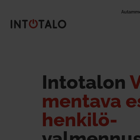
Autamme
Into­talon
V
mentava es
henkilö-
val­mennu