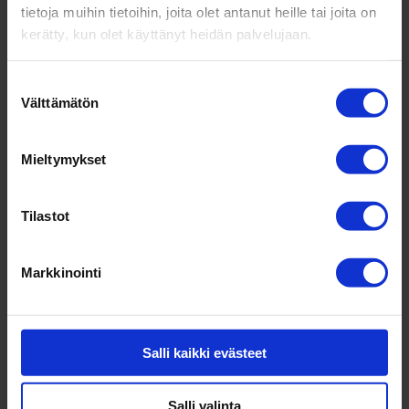
tietoja muihin tietoihin, joita olet antanut heille tai joita on
kerätty, kun olet käyttänyt heidän palvelujaan.
Suostumuksen
Lataa opas
Välttämätön
valinta
Mieltymykset
Tilastot
Markkinointi
Salli kaikki evästeet
Salli valinta