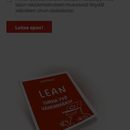
talon rekis­te­ri­se­losteen mukai­sesti (löydät
selosteen sivun ala­lai­dasta).
Lataa opas!