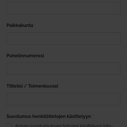
Paik­ka­kunta
*
Puhe­lin­nu­merosi
Tit­telisi / Toi­men­kuvasi
Suos­tumus hen­ki­lö­tie­tojen käsit­telyyn
*
Annan suos­tu­mukseni tie­tojeni käsit­telyyn Into­