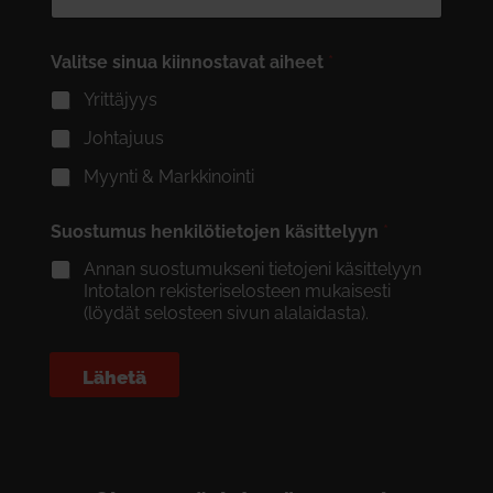
Valitse sinua kiinnostavat aiheet
*
Yrittäjyys
Johtajuus
Myynti & Markkinointi
Suostumus henkilötietojen käsittelyyn
*
Annan suostumukseni tietojeni käsittelyyn
Intotalon rekisteriselosteen mukaisesti
(löydät selosteen sivun alalaidasta).
Lähetä