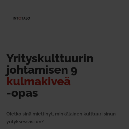
Yri­tys­kult­tuurin
joh­ta­misen 9
kul­ma­kiveä
-opas
Oletko sinä miet­tinyt, min­kä­lainen kult­tuuri sinun
yri­tyk­sessäsi on?