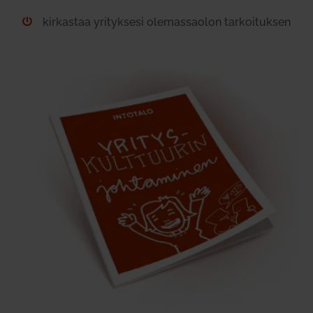
kir­kastaa yri­tyksesi ole­mas­saolon tar­koi­tuksen
