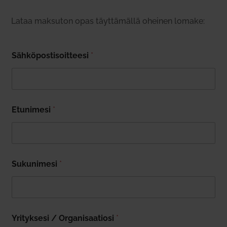
Lataa mak­suton opas täyt­tä­mällä oheinen lomake:
Säh­kö­pos­ti­soit­teesi
*
Etu­nimesi
*
Suku­nimesi
*
Yri­tyksesi / Orga­ni­saa­tiosi
*