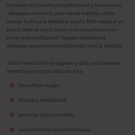
Into­talon Yri­tys­kult­tuurin joh­ta­misen 9 kul­ma­kiveä
‑pikaopas on sinulle, joka haluat kehittää yri­tyk­
sessäsi kult­tuuria edis­täviä asioita. Mitä sel­laiset yri­
tykset tekevät toisin, jotka ovat saa­vut­taneet toi­
mivan yri­tys­kult­tuurin? Oppaan esit­te­lemät
yhdeksän asiaa kuntoon hoi­ta­malla olet jo pit­källä!
Tämän mak­sut­toman oppaan avulla opit luomaan
menes­tyvän yri­tys­kult­tuurin, joka
hou­kuttaa osaajia

sitouttaa hen­ki­löstöä

parantaa työ­hy­vin­vointia

luo posi­tii­vista yri­tys­mie­li­kuvaa
