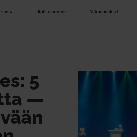
 sinua
Rat­kai­summe
Val­men­nukset
es: 5
tta —
yvään
en