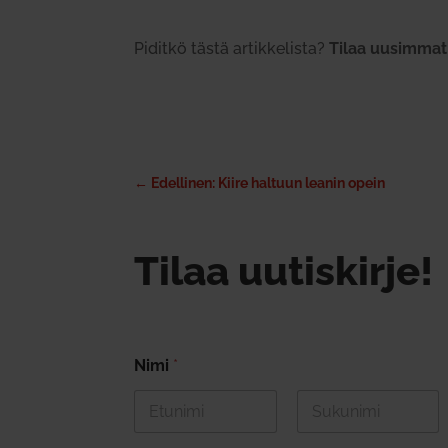
Piditkö tästä artik­ke­lista?
Tilaa uusimmat bl
←
Edellinen: Kiire haltuun leanin opein
Tilaa uutiskirje!
Nimi
*
First
Last