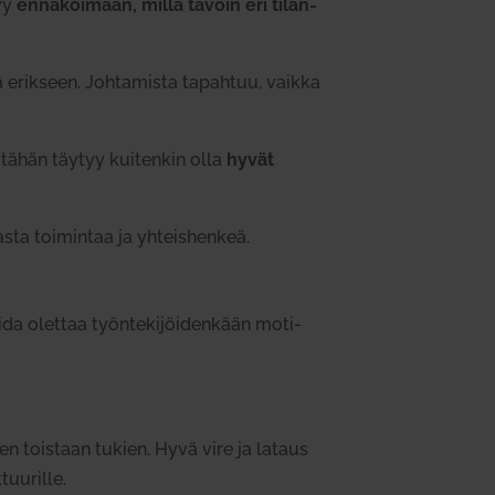
tyy
enna­koimaan, millä tavoin eri tilan­
ysyä erikseen. Joh­ta­mista tapahtuu, vaikka
 tähän täytyy kui­tenkin olla
hyvät
asta toi­mintaa ja yhteis­henkeä.
voida olettaa työn­te­ki­jöi­denkään moti­
nen toistaan tukien. Hyvä vire ja lataus
tuu­rille.