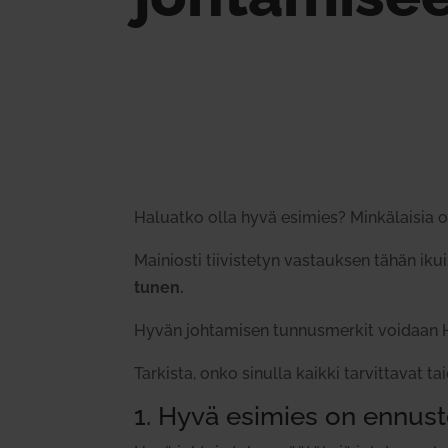
Haluatko olla hyvä esimies? Min­kä­laisia om
Mai­niosti tii­vis­tetyn vas­tauksen tähän ikui­
tunen.
Hyvän joh­ta­misen tun­nus­merkit voidaan
Tar­kista, onko sinulla kaikki tar­vit­tavat 
1. Hyvä esimies on ennus­