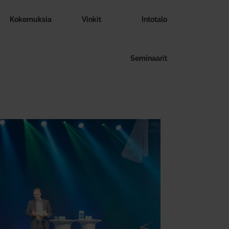
Koke­muksia
Vinkit
Intotalo
Semi­naarit