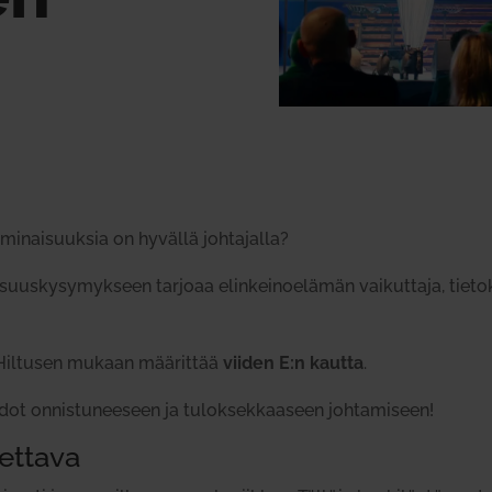
i­nai­suuksia on hyvällä joh­ta­jalla?
suus­ky­sy­mykseen tarjoaa elin­kei­noe­lämän vai­kuttaja, tie­to­kir
 Hil­tusen mukaan mää­rittää
viiden E:n kautta
.
taidot onnis­tu­neeseen ja tulok­sek­kaaseen joh­ta­miseen!
tettava