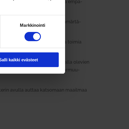
en sijaan joh­ta­jalta vaa­dittava empa­
aus­toiltaan. Näiden teki­jöiden ymmär­tä­
Markkinointi
 turvaa, ja kuka vapautta ja tilaa toimia
Salli kaikki evästeet
iten asiat ovat
. Tun­teiden taus­talla olevien
den koke­muk­sesta ja pelko epä­var­muu­
teat­terin avulla auttaa kat­somaan maa­ilmaa