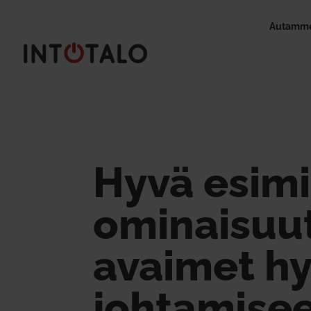
Autamme
Hyvä esimi
omi­nai­suu
avaimet h
joh­ta­mise