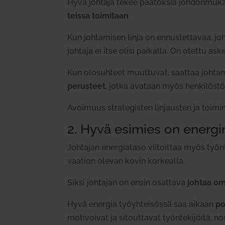
Hyvä johtaja tekee pää­töksiä joh­don­mu­kai
teissa toi­mitaan
.
Kun joh­ta­misen linja on ennus­tet­tavaa, joh
johtaja ei itse olisi pai­kalla. On otettu ask
Kun olo­suhteet muut­tuvat, saattaa joh­ta­
perusteet
, jotka avataan myös hen­ki­lös­tö
Avoimuus stra­te­gisten lin­jausten ja toi­m
2. Hyvä esimies on ener­g
Joh­tajan ener­giataso vii­toittaa myös työn­te
vaation olevan kovin kor­kealla.
Siksi joh­tajan on ensin osattava
johtaa om
Hyvä energia työyh­tei­sössä saa aikaan
po
moti­voivat ja sitout­tavat työn­te­ki­jöitä, 