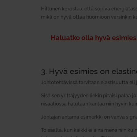
Hil­tunen korostaa, että sopiva ener­giata
mikä on hyvä ottaa huo­mioon var­sinkin kan­
Haluatko olla hyvä esimies? 
3. Hyvä esimies on elas­ti
Joh­to­teh­tä­vissä tar­vitaan elas­ti­suutta el
Sisäisen yrit­tä­jyyden liekin pitäisi palaa 
ni­saa­tiossa halutaan kantaa niin hyvin kuin
Joh­tajan antama esi­merkki on vahva sig­naa
Toi­saalta, kun kaikki ei aina mene niin kui