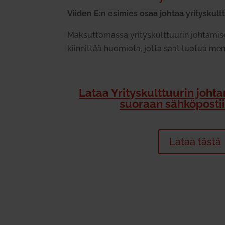
Viiden E:n esimies osaa johtaa yri­tys­kult­t
Mak­sut­to­massa yri­tys­kult­tuurin joh­ta
kiin­nittää huo­miota, jotta saat luotua mene
Lataa Yri­tys­kult­tuurin joh­
suoraan säh­kö­pos­tii
Lataa tästä