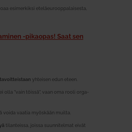
eroaa esi­mer­kiksi ete­läeu­roop­pa­lai­sesta,
­ta­minen ‑pikaopas! Saat sen
tavoit­teistaan
yhteisen edun eteen.
a ei olla ”vain töissä”, vaan oma rooli orga­
sitä voida vaatia myöskään muilta.
kyä
tilan­teissa, joissa suun­ni­telmat eivät