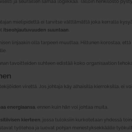
­sesti ja seu­raillen samaa logiikkaa. Tällöin hen­ki­löstö pys
­tajan mie­li­pi­dettä ei tar­vitse vält­tä­mättä joka ker­ralla k
el
itseoh­jau­tu­vuuden suuntaan
.
misen lin­jaakin olla tarpeen muuttaa. Hil­tunen korostaa, että
lle.
innan tavoit­teiden suhteen edistää koko orga­ni­saation teho­k
inen
­ki­jöiden virettä. Jos johtaja käy alhai­silla kier­rok­silla, ei 
aa ener­gi­aansa
, ennen kuin hän voi johtaa muita.
si­tii­visen kierteen
, jossa tuloksiin kur­ko­tetaan yhdessä toi
nos­tavat työ­tehoa ja luovat pohjan menes­tyk­sek­käälle työ­kult­