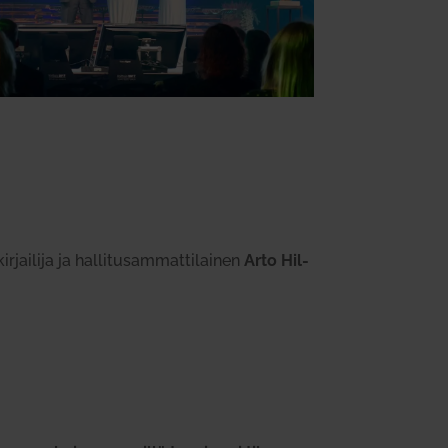
­jailija ja hal­li­tusam­mat­ti­lainen
Arto Hil­