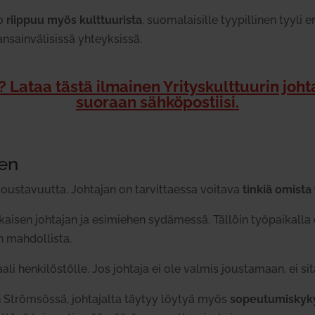
so
riippuu myös kult­tuu­rista
, suo­ma­lai­sille tyy­pil­linen tyyli 
sain­vä­li­sissä yhteyk­sissä.
Lataa tästä ilmainen Yri­tys­kult­tuurin joh
suoraan säh­kö­pos­tiisi.
nen
i jous­ta­vuutta. Joh­tajan on tar­vit­taessa voitava
tinkiä omista 
jokaisen joh­tajan ja esi­miehen sydä­messä. Tällöin työ­pai­kall
 mah­dol­lista.
li hen­ki­lös­tölle. Jos johtaja ei ole valmis jous­tamaan, ei 
n Ström­sössä, joh­ta­jalta täytyy löytyä myös
sopeu­tu­mis­ky