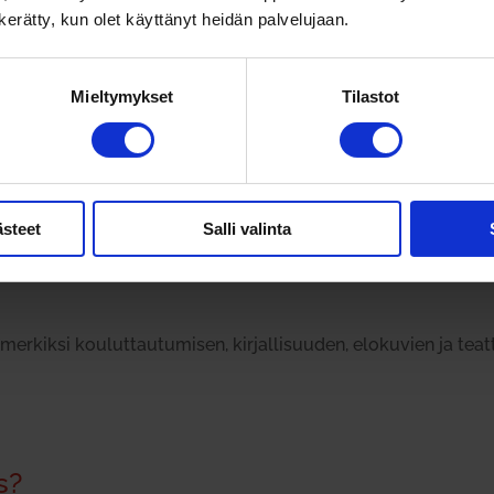
a­po­mista ja toisen ihmisen tun­teisiin mukaan mene­mistä. S
n kerätty, kun olet käyttänyt heidän palvelujaan.
 toinen ihminen ajat­telee ja käyt­täytyy tie­tyllä tavalla
.
miset ovat eri­laisia per­soo­naltaan, tem­pe­ra­men­tiltaan ja t
Mieltymykset
Tilastot
yt­täytyy samassa tilan­teessa aivan eri tavoin kuin toinen.
kuka tar­vitsee vaikkapa muu­tos­ti­lan­teessa enemmän tukea ja
ästeet
Salli valinta
yä kysy­mällä ihmi­siltä,
miltä asiat tun­tuvat, ei vain sitä, m
keää. Esi­mer­kiksi viha syntyy usein epä­oi­keu­den­mu­kai­suu
­mer­kiksi kou­lut­tau­tu­misen, kir­jal­li­suuden, elo­kuvien ja 
s?