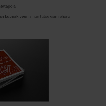
­ta­tapoja.
ään kul­ma­kiveen
sinun tulee esi­miehenä