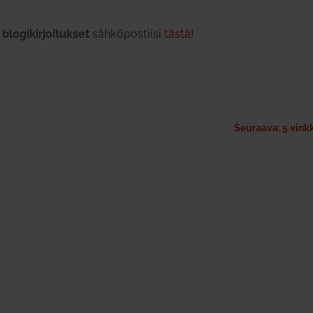
o­gi­kir­joi­tukset
säh­kö­pos­tiisi
tästä!
Seuraava: 5 vinkk