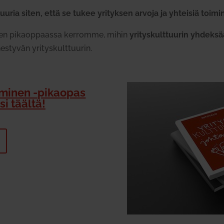
uuria siten, että se tukee yri­tyksen arvoja ja yhteisiä toi­min
­misen pikaop­paassa ker­romme, mihin
yri­tys­kult­tuurin yhdeks
s­tyvän yri­tys­kult­tuurin.
ta­minen ‑pikaopas
si täältä!