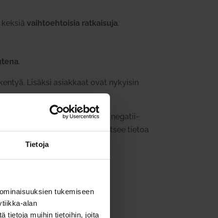
yä keksiä
vaih­toeh­toisia rat­kaisuja
.
uutena
.
hei­kentyä. Lisäksi asiakkaat ovat nykyisin
n, ris­ti­rii­tojen rat­kai­se­misen ja nega­tii­
tilan­teissa ja tähän hän tar­vitsee tietoa
Tietoja
 ominaisuuksien tukemiseen
tiikka-alan
ietoja muihin tietoihin, joita