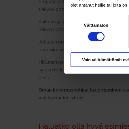
Empatia ei kui­tenkaan tar­koita pehmeää pa
olet antanut heille tai joita o
tiakyky on taitoa ymmärtää
miten ja miksi
Suostumuksen
Kaiken a ja o on
tuntea joh­det­ta­vansa
. Ih
Välttämätön
valinta
minen auttaa ymmär­tämään, miksi toinen kä
Joh­tajan on erittäin hyö­dyl­listä tietää, 
oma­toi­mi­sesti.
Vain välttämättömät ev
Hil­tunen neuvoo kehit­tämään empa­tia­kyk
syiden tul­kit­se­minen on rat­kai­sevan tär
desta.
Oman koke­mus­pohjan laa­jen­ta­minen
esi
välillä muiden silmin.
Haluatko olla hyvä esimie