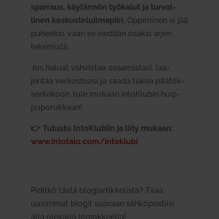
sparraus, käy­tännön työ­kalut ja tur­val­
linen kes­kus­te­luil­ma­piiri.
Oppi­minen ei jää
puheeksi, vaan se viedään osaksi arjen
teke­mistä.
Jos haluat vah­vistaa osaa­mistasi, laa­
jentaa ver­kos­toasi ja saada tukea pää­tök­
sen­tekoon, tule mukaan IntoKlubin huip­
pu­po­rukkaan!
👉 Tutustu IntoKlubiin ja liity mukaan:
www.intotalo.com/intoklubi
Piditkö tästä blo­giar­tik­ke­lista? Tilaa
uusimmat blogit suoraan säh­kö­pos­tiisi
alla ole­valla lomak­keella!