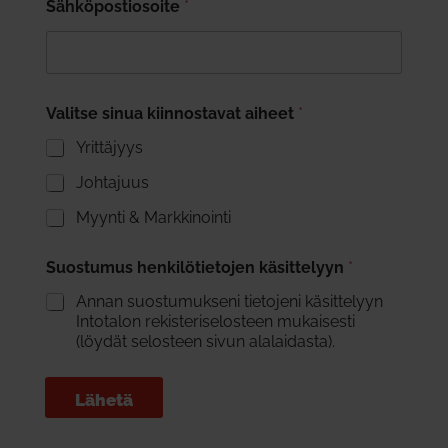
Sähköpostiosoite
*
Valitse sinua kiinnostavat aiheet
*
Yrittäjyys
Johtajuus
Myynti & Markkinointi
Suostumus henkilötietojen käsittelyyn
*
Annan suostumukseni tietojeni käsittelyyn
Intotalon rekisteriselosteen mukaisesti
(löydät selosteen sivun alalaidasta).
Lähetä