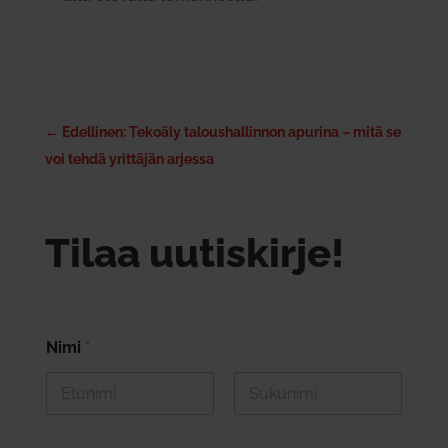
←
Edellinen: Tekoäly taloushallinnon apurina – mitä se
voi tehdä yrittäjän arjessa
Tilaa uutiskirje!
Nimi
*
First
Last