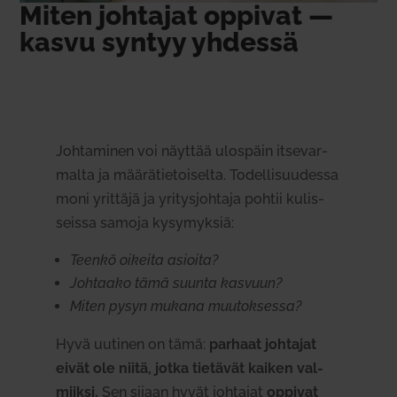
Miten joh­tajat oppivat —
kasvu syntyy yhdessä
Joh­ta­minen voi näyttää ulospäin itse­var­
malta ja mää­rä­tie­toi­selta. Todel­li­suu­dessa
moni yrittäjä ja yri­tys­johtaja pohtii kulis­
seissa samoja kysy­myksiä:
Teenkö oikeita asioita?
Joh­taako tämä suunta kasvuun?
Miten pysyn mukana muu­tok­sessa?
Hyvä uutinen on tämä:
parhaat joh­tajat
eivät ole niitä, jotka tie­tävät kaiken val­
miiksi.
Sen sijaan hyvät joh­tajat
oppivat