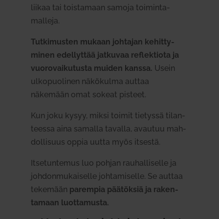
liikaa tai tois­tamaan samoja toi­min­ta­
malleja.
Tut­ki­musten mukaan joh­tajan kehit­ty­
minen edel­lyttää jat­kuvaa reflek­tiota ja
vuo­ro­vai­ku­tusta muiden kanssa.
Usein
ulko­puo­linen näkö­kulma auttaa
näkemään omat sokeat pisteet.
Kun joku kysyy, miksi toimit tie­tyssä tilan­
teessa aina samalla tavalla, avautuu mah­
dol­lisuus oppia uutta myös itsestä.
Itse­tun­temus luo pohjan rau­hal­li­selle ja
joh­don­mu­kai­selle joh­ta­mi­selle. Se auttaa
tekemään
parempia pää­töksiä ja raken­
tamaan luot­ta­musta.