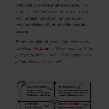
jat­ku­vasti yhdessä muiden kanssa.
Tut­
kimus ja käy­tännön kokemus osoit­tavat,
että
joh­tajan kehit­ty­minen perustuu
neljään toi­siaan täy­den­tävään osa-alu­
eeseen.
Tämän blo­gi­kir­joi­tuksen läh­teenä on käy­
tetty
Pasi Aal­tolan
(JYU) webi­naaria “
Miten
joh­tajat oppivat — oival­luksia Stan­for­dista
ja Pii­laak­sosta
” (21.1.2026).