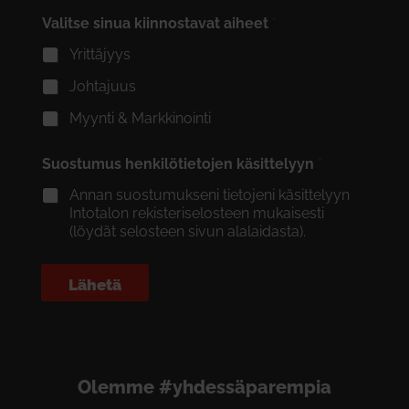
Valitse sinua kiinnostavat aiheet
*
Yrittäjyys
Johtajuus
Myynti & Markkinointi
Suostumus henkilötietojen käsittelyyn
*
Annan suostumukseni tietojeni käsittelyyn
Intotalon rekisteriselosteen mukaisesti
(löydät selosteen sivun alalaidasta).
Lähetä
Olemme #yhdessäparempia