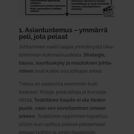
1. Asian­tun­temus – ymmärrä
peli, jota pelaat
Joh­ta­minen vaatii laajaa ymmär­rystä lii­ke­
toi­minnan koko­nai­suu­desta.
Stra­tegia,
talous, suo­ri­tuskyky ja muu­toksen joh­ta­
minen
ovat kaikki osa joh­tajan arkea.
Tietoa on saa­ta­villa enemmän kuin
koskaan. Kirjoja, podcasteja ja kursseja
riittää.
Todel­linen haaste ei ole tiedon
puute, vaan sen sovel­ta­minen omaan
arkeen.
Todel­linen oppi­minen tapahtuu
silloin, kun opittua pääsee pei­laamaan
omaan työhön ja omiin haas­teisiin.