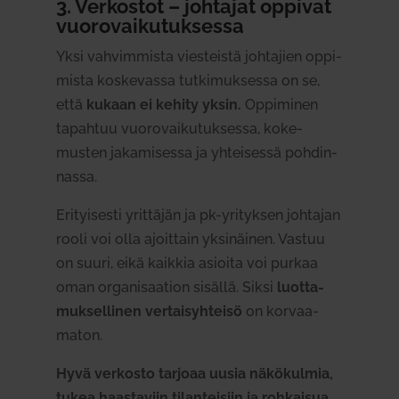
3. Ver­kostot – joh­tajat oppivat
vuo­ro­vai­ku­tuk­sessa
Yksi vah­vim­mista vies­teistä joh­tajien oppi­
mista kos­ke­vassa tut­ki­muk­sessa on se,
että
kukaan ei kehity yksin.
Oppi­minen
tapahtuu vuo­ro­vai­ku­tuk­sessa, koke­
musten jaka­mi­sessa ja yhtei­sessä poh­din­
nassa.
Eri­tyi­sesti yrit­täjän ja pk-yri­tyksen joh­tajan
rooli voi olla ajoittain yksi­näinen. Vastuu
on suuri, eikä kaikkia asioita voi purkaa
oman orga­ni­saation sisällä. Siksi
luot­ta­
muk­sel­linen ver­tai­syh­teisö
on kor­vaa­
maton.
Hyvä ver­kosto tarjoaa uusia näkö­kulmia,
tukea haas­taviin tilan­teisiin ja roh­kaisua