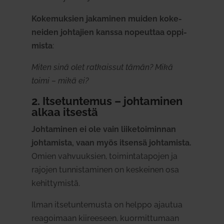
Koke­muksien jaka­minen muiden koke­
neiden joh­tajien kanssa nopeuttaa oppi­
mista
:
Miten sinä olet rat­kaissut tämän? Mikä
toimi – mikä ei?
2. Itse­tun­temus – joh­ta­minen
alkaa itsestä
Joh­ta­minen ei ole vain lii­ke­toi­minnan
joh­ta­mista, vaan myös itsensä joh­ta­mista.
Omien vah­vuuksien, toi­min­ta­ta­pojen ja
rajojen tun­nis­ta­minen on kes­keinen osa
kehit­ty­mistä.
Ilman itse­tun­te­musta on helppo ajautua
rea­goimaan kii­reeseen, kuor­mit­tumaan