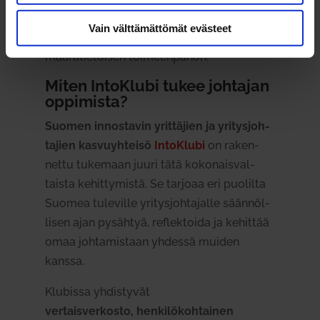
välillä. Par­haim­millaan oppi­minen
Vain välttämättömät evästeet
yhdistää uuden ajat­telun, ver­taistuen ja
mää­rä­tie­toisen toi­meen­panon.
Miten IntoKlubi tukee joh­tajan
oppi­mista?
Suomen innos­tavin yrit­täjien ja yri­tys­joh­
tajien kas­vu­yh­teisö
IntoKlubi
on raken­
nettu tukemaan juuri tätä koko­nais­val­
taista kehit­ty­mistä. Se tarjoaa eri puo­lilta
Suomea tule­ville yri­tys­joh­ta­jalle sään­nöl­
lisen ajan pysähtyä, reflek­toida ja kehittää
omaa joh­ta­mistaan yhdessä muiden
kanssa.
Klu­bissa yhdis­tyvät
ver­tais­ver­kosto, hen­ki­lö­koh­tainen