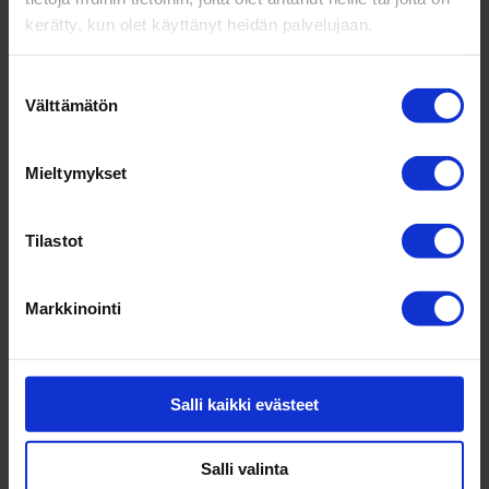
kerätty, kun olet käyttänyt heidän palvelujaan.
Oma yritys toimii oppi­mi­sym­pä­ristönä,
jossa uusia aja­tuksia tes­tataan käy­tän­
Suostumuksen
nössä. Kaikki kokeilut eivät onnistu, mutta
Välttämätön
valinta
jokainen niistä tuottaa koke­musta ja
oppia.
Parhaat joh­tajat uskal­tavat
Mieltymykset
kokeilla, arvioida ja kehittää toi­min­taansa
jat­ku­vasti.
Tilastot
Ilman toi­mintaa oppi­minen jää teo­riaksi.
Kun opit viedään roh­keasti käy­täntöön, ne
Markkinointi
alkavat tuottaa tuloksia.
Tasa­paino syntyy yksi­löstä ja
yhtei­söstä
Salli kaikki evästeet
Joh­tajan oppi­minen on jat­kuvaa tasa­pai­
noilua tiedon ja teke­misen, yksilön ja
Salli valinta
yhteisön sekä suun­nit­telun ja kokeilun