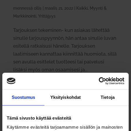
mennessä
ollis
|
maalis 21, 2022
|
Kaikki
,
Myynti &
Markkinointi
,
Yrittäjyys
Tarjouksen tekeminen- kun asiakas lähettää
sinulle tarjouspyynnön, hän antaa sinulle luvan
esitellä ratkaisusi hänelle. Tarjouksen
laatimiseen kannattaa kiinnittää huomiota, sillä
sen avulla esittelet tuotteesi tai palvelusi
lisäksi myös oman osaamisesi ja...
Suostumus
Yksityiskohdat
Tietoja
Tämä sivusto käyttää evästeitä
Käytämme evästeitä tarjoamamme sisällön ja mainosten