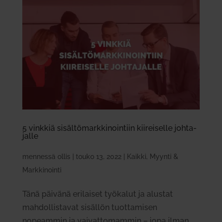
5 vinkkiä sisäl­tö­mark­ki­nointiin kii­rei­selle joh­ta­
jalle
mennessä
ollis
|
touko 13, 2022
|
Kaikki
,
Myynti &
Markkinointi
Tänä päivänä erilaiset työkalut ja alustat
mahdollistavat sisällön tuottamisen
nopeammin ja vaivattomammin – jopa ilman