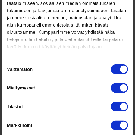
räätälöimiseen, sosiaalisen median ominaisuuksien
tukemiseen ja kävijämäärämme analysoimiseen. Lisäksi
jaamme sosiaalisen median, mainosalan ja analytiikka-
alan kumppaneillemme tietoja siitä, miten käytät
sivustoamme. Kumppanimme voivat yhdistää näitä
4 työ­kalua stra­tegian luo­miseen
tietoja muihin tietoihin, joita olet antanut heille tai joita on
kerätty, kun olet käyttänyt heidän palvelujaan.
mennessä
ollis
|
helmi 4, 2022
|
Johtajuus
,
Kaikki
,
Myynti & Markkinointi
,
Yrittäjyys
Suostumuksen
Välttämätön
valinta
Yritysstrategian luomiseen ja työstämiseen ei
ole olemassa vain yhtä ainoaa oikeaa mallia,
Mieltymykset
joka sopisi kaikille yrityksille samanlaisena,
sillä erilaiset tilanteet, tarpeet ja
kehittämishalut yrityksissä ja niiden ympärillä
Tilastot
vaativat erilaisia strategiatyökaluja. Tässä...
Markkinointi