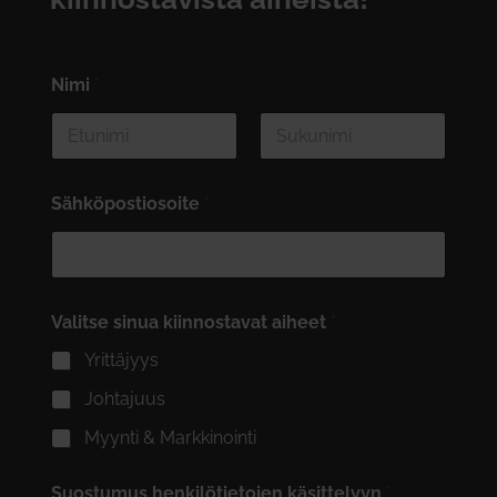
Nimi
*
First
Last
Sähköpostiosoite
*
Valitse sinua kiinnostavat aiheet
*
Yrittäjyys
Johtajuus
Myynti & Markkinointi
Suostumus henkilötietojen käsittelyyn
*