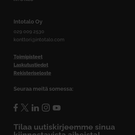
Intotalo Oy
029 009 2530
konttori@intotalo.com
Toimipisteet
Laskutustiedot
Rekisteriseloste
Seuraa meitä somessa:
Tilaa uutiskirjeemme sinua
kiinnostavista aiheista!