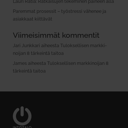
Lauri Ratia: Rat­kai­sujen teke­minen paineen alla
Paremmat pro­sessit – työ­stressi vähenee ja
asiakkaat kiit­tävät
Viimeisimmät kommentit
Jari Junkkari
aiheesta
Tulok­sel­lisen mark­ki­
noijan 8 tär­keintä taitoa
James
aiheesta
Tulok­sel­lisen mark­ki­noijan 8
tär­keintä taitoa