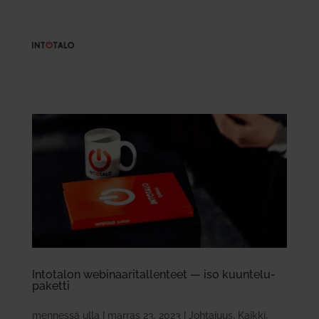
Into­talon webi­naa­ri­tal­lenteet — iso kuun­te­lu­
pa­ketti
mennessä
ulla
|
marras 23, 2023
|
Johtajuus
,
Kaikki
,