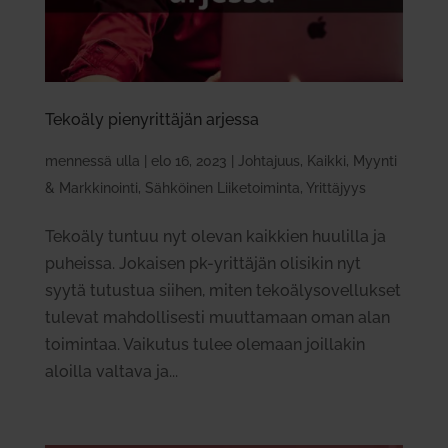
Tekoäly pie­ny­rit­täjän arjessa
mennessä
ulla
|
elo 16, 2023
|
Johtajuus
,
Kaikki
,
Myynti
& Markkinointi
,
Sähköinen Liiketoiminta
,
Yrittäjyys
Tekoäly tuntuu nyt olevan kaikkien huu­lilla ja
puheissa. Jokaisen pk-yrit­täjän oli­sikin nyt
syytä tutustua siihen, miten teko­ä­ly­so­vel­lukset
tulevat mah­dol­li­sesti muut­tamaan oman alan
toi­mintaa. Vai­kutus tulee olemaan joil­lakin
aloilla valtava ja...