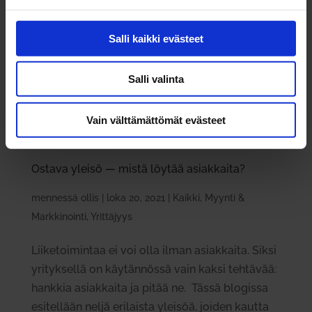
Salli kaikki evästeet
Salli valinta
Vain välttämättömät evästeet
Ostava yleisö — mistä löytää asiak­kaita?
mennessä
ollis
|
loka 20, 2021
|
Kaikki
,
Myynti &
Markkinointi
,
Yrittäjyys
Liiketoimintaa ei voi olla ilman asiakkaita. Siksi
yrityksellä on käytännössä vain kaksi tehtävää:
hankkia asiakkaita ja pitää ne. Tässä blogissa
esitellään neljä erilaista yleisöä, joiden kautta