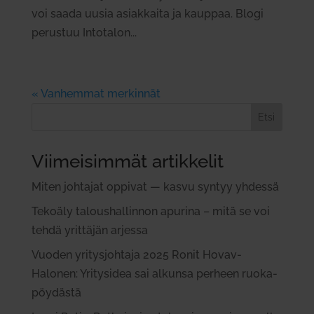
voi saada uusia asiakkaita ja kauppaa. Blogi
perustuu Intotalon...
« Vanhemmat merkinnät
Etsi
Viimeisimmät artikkelit
Miten joh­tajat oppivat — kasvu syntyy yhdessä
Tekoäly talous­hal­linnon apurina – mitä se voi
tehdä yrit­täjän arjessa
Vuoden yri­tys­johtaja 2025 Ronit Hovav-
Halonen: Yri­tysidea sai alkunsa perheen ruo­ka­
pöy­dästä