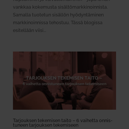
vankkaa kokemusta sisältömarkkinoinnista.
Samalla tuotetun sisällön hyödyntäminen
markkinoinnissa tehostuu. Tässä blogissa
esitellään viisi...
Tar­jouksen teke­misen taito – 6 vai­hetta onnis­
tuneen tar­jouksen teke­miseen