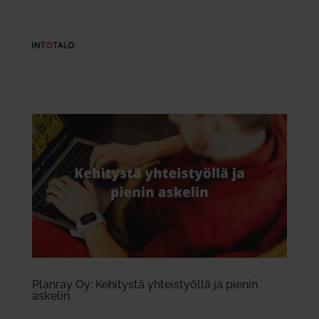
Planray Oy: Kehi­tystä yhteis­työllä ja pienin
askelin