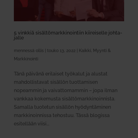
5 vinkkiä sisäl­tö­mark­ki­nointiin kii­rei­selle joh­ta­
jalle
mennessä
ollis
|
touko 13, 2022
|
Kaikki
,
Myynti &
Markkinointi
Tänä päivänä erilaiset työkalut ja alustat
mahdollistavat sisällön tuottamisen
nopeammin ja vaivattomammin – jopa ilman
vankkaa kokemusta sisältömarkkinoinnista.
Samalla tuotetun sisällön hyödyntäminen
markkinoinnissa tehostuu. Tässä blogissa
esitellään viisi...