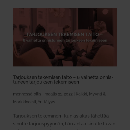
Tar­jouksen teke­misen taito – 6 vai­hetta onnis­
tuneen tar­jouksen teke­miseen
mennessä
ollis
|
maalis 21, 2022
|
Kaikki
,
Myynti &
Markkinointi
,
Yrittäjyys
Tarjouksen tekeminen- kun asiakas lähettää
sinulle tarjouspyynnön, hän antaa sinulle luvan