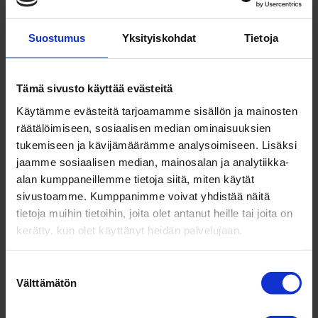
mennessä
ollis
|
helmi 4, 2022
|
Johtajuus
,
Kaikki
,
Myynti & Markkinointi
,
Yrittäjyys
Suostumus
Yksityiskohdat
Tietoja
Yritysstrategian luomiseen ja työstämiseen ei
ole olemassa vain yhtä ainoaa oikeaa mallia,
Tämä sivusto käyttää evästeitä
joka sopisi kaikille yrityksille samanlaisena,
Käytämme evästeitä tarjoamamme sisällön ja mainosten
sillä erilaiset tilanteet, tarpeet ja
räätälöimiseen, sosiaalisen median ominaisuuksien
kehittämishalut yrityksissä ja niiden ympärillä
tukemiseen ja kävijämäärämme analysoimiseen. Lisäksi
vaativat erilaisia strategiatyökaluja. Tässä...
jaamme sosiaalisen median, mainosalan ja analytiikka-
alan kumppaneillemme tietoja siitä, miten käytät
sivustoamme. Kumppanimme voivat yhdistää näitä
tietoja muihin tietoihin, joita olet antanut heille tai joita on
kerätty, kun olet käyttänyt heidän palvelujaan.
Suostumuksen
Välttämätön
valinta