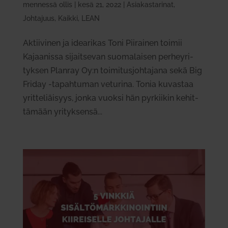
mennessä
ollis
|
kesä 21, 2022
|
Asiakastarinat
,
Johtajuus
,
Kaikki
,
LEAN
Aktii­vinen ja idea­rikas Toni Pii­rainen toimii
Kajaa­nissa sijait­sevan suo­ma­laisen per­hey­ri­
tyksen Planray Oy:n toi­mi­tus­joh­tajana sekä Big
Friday ‑tapah­tuman veturina. Tonia kuvastaa
yrit­te­liäisyys, jonka vuoksi hän pyr­kiikin kehit­
tämään yri­tyk­sensä...