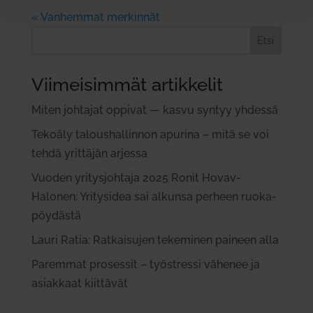
« Vanhemmat merkinnät
Etsi
Viimeisimmät artikkelit
Miten joh­tajat oppivat — kasvu syntyy yhdessä
Tekoäly talous­hal­linnon apurina – mitä se voi
tehdä yrit­täjän arjessa
Vuoden yri­tys­johtaja 2025 Ronit Hovav-
Halonen: Yri­tysidea sai alkunsa perheen ruo­ka­
pöy­dästä
Lauri Ratia: Rat­kai­sujen teke­minen paineen alla
Paremmat pro­sessit – työ­stressi vähenee ja
asiakkaat kiit­tävät