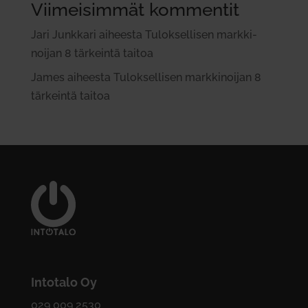
Viimeisimmät kommentit
Jari Junkkari
aiheesta
Tulok­sel­lisen mark­ki­
noijan 8 tär­keintä taitoa
James
aiheesta
Tulok­sel­lisen mark­ki­noijan 8
tär­keintä taitoa
Intotalo Oy
029 009 2530