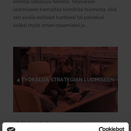
esitellä ratkaisusi hänelle. Tarjouksen
laatimiseen kannattaa kiinnittää huomiota, sillä
sen avulla esittelet tuotteesi tai palvelusi
lisäksi myös oman osaamisesi ja...
4 työ­kalua stra­tegian luo­miseen