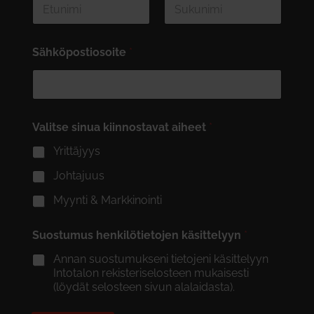
First
Last
Sähköpostiosoite
*
Valitse sinua kiinnostavat aiheet
*
Yrittäjyys
Johtajuus
Myynti & Markkinointi
Suostumus henkilötietojen käsittelyyn
*
Annan suostumukseni tietojeni käsittelyyn
Intotalon rekisteriselosteen mukaisesti
(löydät selosteen sivun alalaidasta).