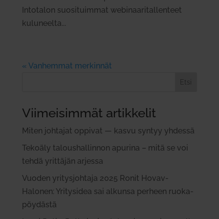
Intotalon suosituimmat webinaaritallenteet
kuluneelta...
« Vanhemmat merkinnät
Etsi
Viimeisimmät artikkelit
Miten joh­tajat oppivat — kasvu syntyy yhdessä
Tekoäly talous­hal­linnon apurina – mitä se voi
tehdä yrit­täjän arjessa
Vuoden yri­tys­johtaja 2025 Ronit Hovav-
Halonen: Yri­tysidea sai alkunsa perheen ruo­ka­
pöy­dästä