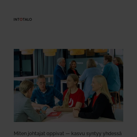
Miten joh­tajat oppivat — kasvu syntyy yhdessä