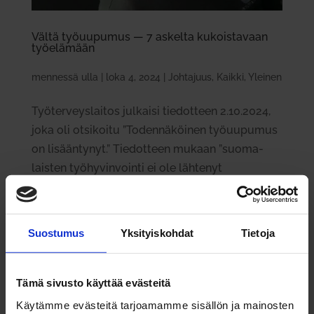
Vältä työ­uu­pumus — 7 askelta kukois­tavaan
työ­elämään
mennessä
ulla
|
loka 4, 2024
|
Johtajuus
,
Kaikki
,
Yleinen
Työ­ter­veys­laitos jul­kaisi tie­dotteen 2.10.2024,
joka oli otsi­koitu ”Toden­nä­köinen työ­uu­pumus
on lisään­tynyt.” Tie­dotteen mukaan ”suo­ma­
laisten työ­hy­vin­vointi ei ole läh­tenyt
parempaan suuntaan. Jo joka kym­menes on
toden­nä­köi­sesti työ­uu­punut – ja...
Suostumus
Yksityiskohdat
Tietoja
Tämä sivusto käyttää evästeitä
Käytämme evästeitä tarjoamamme sisällön ja mainosten