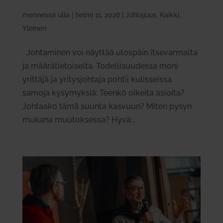
mennessä
ulla
|
helmi 11, 2026
|
Johtajuus
,
Kaikki
,
Yleinen
Joh­ta­minen voi näyttää ulospäin itse­var­malta
ja mää­rä­tie­toi­selta. Todel­li­suu­dessa moni
yrittäjä ja yri­tys­johtaja pohtii kulis­seissa
samoja kysy­myksiä: Teenkö oikeita asioita?
Joh­taako tämä suunta kasvuun? Miten pysyn
mukana muu­tok­sessa? Hyvä...