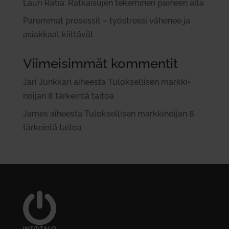
Lauri Ratia: Rat­kai­sujen teke­minen paineen alla
Paremmat pro­sessit – työ­stressi vähenee ja
asiakkaat kiit­tävät
Viimeisimmät kommentit
Jari Junkkari
aiheesta
Tulok­sel­lisen mark­ki­
noijan 8 tär­keintä taitoa
James
aiheesta
Tulok­sel­lisen mark­ki­noijan 8
tär­keintä taitoa