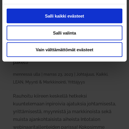
Salli kaikki evästeet
Salli valinta
Vain välttämättömät evästeet
Into­talon webi­naa­ri­tal­lenteet — iso kuun­te­lu­
pa­ketti
mennessä
ulla
|
marras 23, 2023
|
Johtajuus
,
Kaikki
,
LEAN
,
Myynti & Markkinointi
,
Yrittäjyys
Rauhoitu kiireen keskellä hetkeksi
kuuntelemaan inpiroivia ajatuksia johtamisesta,
yrittämisestä, myynnistä ja markkinoista sekä
muista ajankohtaisista aiheista Intotalon
webinaaritallenteiden parissa! Kokosimme