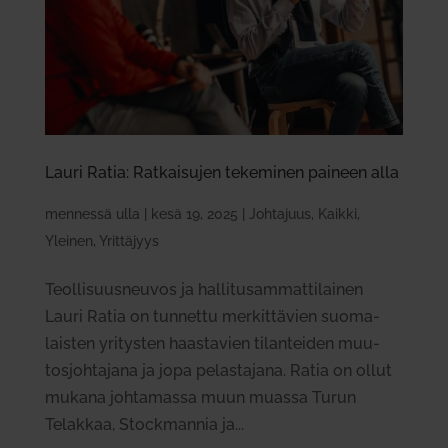
Lauri Ratia: Rat­kai­sujen teke­minen paineen alla
mennessä
ulla
|
kesä 19, 2025
|
Johtajuus
,
Kaikki
,
Yleinen
,
Yrittäjyys
Teol­li­suus­neuvos ja hal­li­tusam­mat­ti­lainen
Lauri Ratia on tun­nettu mer­kit­tävien suo­ma­
laisten yri­tysten haas­tavien tilan­teiden muu­
tos­joh­tajana ja jopa pelas­tajana. Ratia on ollut
mukana joh­ta­massa muun muassa Turun
Telakkaa, Stock­mannia ja...