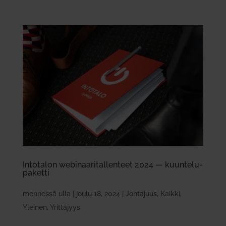
Into­talon webi­naa­ri­tal­lenteet 2024 — kuun­te­lu­
pa­ketti
mennessä
ulla
|
joulu 18, 2024
|
Johtajuus
,
Kaikki
,
Yleinen
,
Yrittäjyys