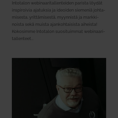
Into­talon webi­naa­ri­tal­len­teiden parista löydät
ins­pi­roivia aja­tuksia ja ideoiden sie­meniä joh­ta­
mi­sesta, yrit­tä­mi­sestä, myyn­nistä ja mark­ki­
noista sekä muista ajan­koh­tai­sista aiheista!
Koko­simme Into­talon suo­si­tuimmat webi­naa­ri­
tal­lenteet...