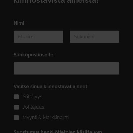
kiinnostavista aiheista!
Nimi
*
First
Last
Sähköpostiosoite
*
Valitse sinua kiinnostavat aiheet
*
Yrittäjyys
Johtajuus
Myynti & Markkinointi
Suostumus henkilötietojen käsittelyyn
*