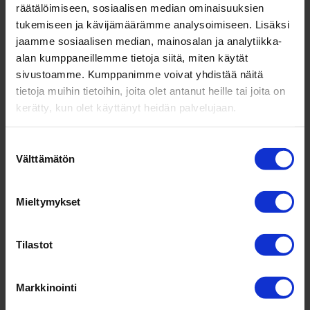
räätälöimiseen, sosiaalisen median ominaisuuksien
tukemiseen ja kävijämäärämme analysoimiseen. Lisäksi
jaamme sosiaalisen median, mainosalan ja analytiikka-
Öljy­piste: Asia­kas­pal­velun ja esi­hen­ki­lötyön
alan kumppaneillemme tietoja siitä, miten käytät
kehit­tä­minen vie koko yri­tystä eteenpäin
sivustoamme. Kumppanimme voivat yhdistää näitä
tietoja muihin tietoihin, joita olet antanut heille tai joita on
mennessä
ulla
|
kesä 7, 2024
|
Asiakastarinat
,
kerätty, kun olet käyttänyt heidän palvelujaan.
Johtajuus
,
Kaikki
,
Yrittäjyys
Suostumuksen
Oil­point Finland Oy on autojen huol­toihin ja
Välttämätön
valinta
öljyn­vaih­toihin eri­kois­tunut yksi­tyinen per­hey­
ritys, joka tun­netaan paremmin nimellä Öljy­
Mieltymykset
piste. Öljy­piste on onnis­tunut kas­vat­tamaan lii­
ke­vaih­toaan ja tulostaan tasai­sesti jo vuosien
ajan. Öljy­pisteen...
Tilastot
Markkinointi