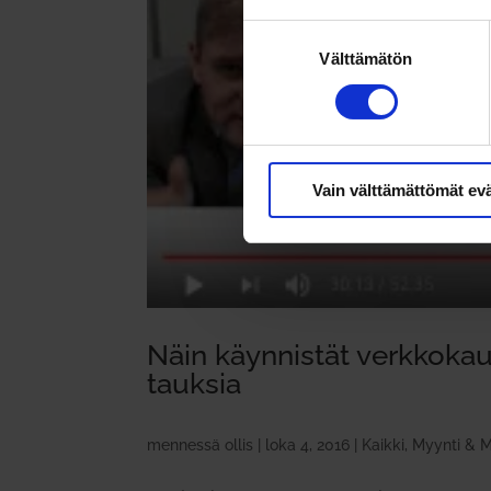
Suostumuksen
Välttämätön
valinta
Vain välttämättömät ev
Näin käyn­nistät verk­ko­ka
tauksia
mennessä
ollis
|
loka 4, 2016
|
Kaikki
,
Myynti & M