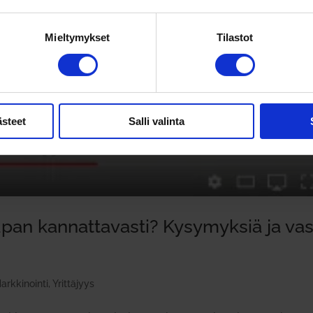
Mieltymykset
Tilastot
ästeet
Salli valinta
upan kan­nat­ta­vasti? Kysy­myksiä ja va
arkkinointi
,
Yrittäjyys