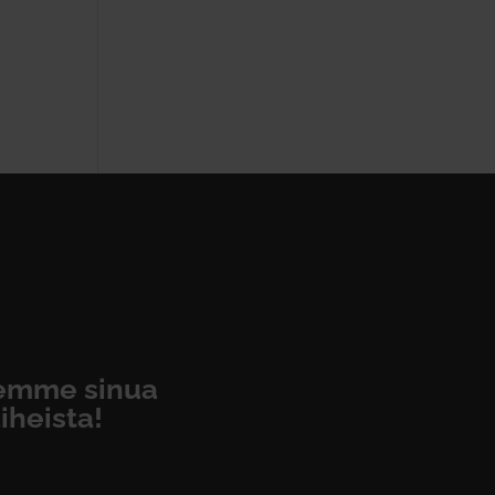
eemme sinua
iheista!