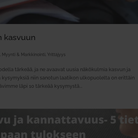
en kasvuun
,
Myynti & Markkinointi
,
Yrittäjyys
ella tärkeää, ja ne avaavat uusia näkökulmia kasvun ja
 kysymyksiä niin sanotun laatikon ulkopuolelta on erittäin
kävimme läpi 10 tärkeää kysymystä...