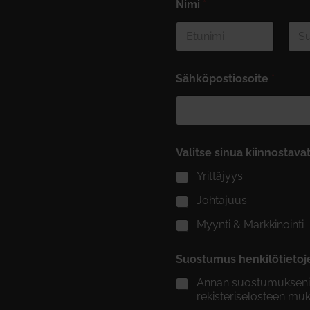
Nimi
*
First
Last
Sähköpostiosoite
*
Valitse sinua kiinnostava
Yrittäjyys
Johtajuus
Myynti & Markkinointi
Suostumus henkilötietoj
Annan suostumukseni ti
rekisteriselosteen muka