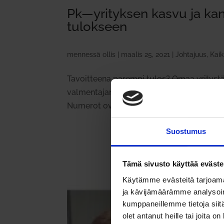
Pk—yrityksen kasvu ja kan
tulokseen
mennessä
ollis
|
maalis 25, 2021
|
Johtajuus
,
Kaik
Tavoitteena parempi tulos? Omaa yritystä 
valmentajan Ollis Leppäsen omaan näkemyk
Numerot ovat aina totta. Omat luvut pitää t
Suostumus
Tämä sivusto käyttää eväste
Käytämme evästeitä tarjoama
ja kävijämäärämme analysoim
kumppaneillemme tietoja siitä
olet antanut heille tai joita o