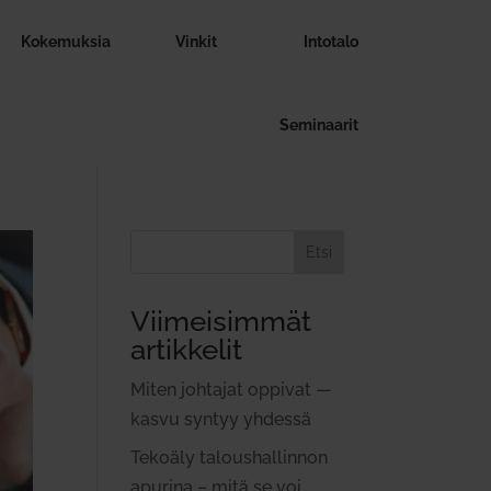
Koke­muksia
Vinkit
Intotalo
Semi­naarit
Etsi
Viimeisimmät
artikkelit
Miten joh­tajat oppivat —
kasvu syntyy yhdessä
Tekoäly talous­hal­linnon
apurina – mitä se voi