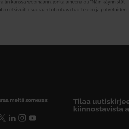
ailin kanssa webi­naarin, jonka aiheena oli ”Näin käyn­nistät
inter­net­si­vuilla suoraan toteutuva tuot­teiden ja pal­ve­luiden
raa meitä somessa:
Tilaa uutiskirj
kiinnostavista a