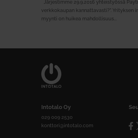
Jär­jes­timme 29.9.2016 yhteis­työssä Payt­r
verk­ko­kaupan kan­nat­ta­vasti?”. Yri­tyksen 
myynti on huikea mah­dol­lisuus...
Intotalo Oy
Seu
029 009 2530
konttori@intotalo.com