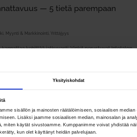
­nat­tavuus — 5 tietä parempaan
ki
,
Myynti & Markkinointi
,
Yrittäjyys
kannattaa kehittää jatkuvasti. Vinkit perustuvat Intotalon
seen hänen yrittäjätaustansa pohjalta. 1. Tunne lukusi
untea oli se sitten...
Yksityiskohdat
itä
mme sisällön ja mainosten räätälöimiseen, sosiaalisen median
iseen. Lisäksi jaamme sosiaalisen median, mainosalan ja analy
, miten käytät sivustoamme. Kumppanimme voivat yhdistää näitä t
n kerätty, kun olet käyttänyt heidän palvelujaan.