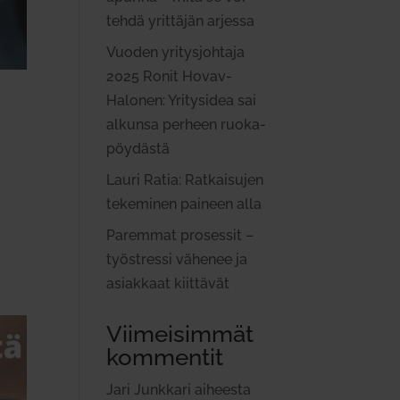
tehdä yrit­täjän arjessa
Vuoden yri­tys­johtaja
2025 Ronit Hovav-
Halonen: Yri­tysidea sai
alkunsa perheen ruo­ka­
pöy­dästä
Lauri Ratia: Rat­kai­sujen
teke­minen paineen alla
Paremmat pro­sessit –
työ­stressi vähenee ja
asiakkaat kiit­tävät
Viimeisimmät
kommentit
Jari Junkkari
aiheesta