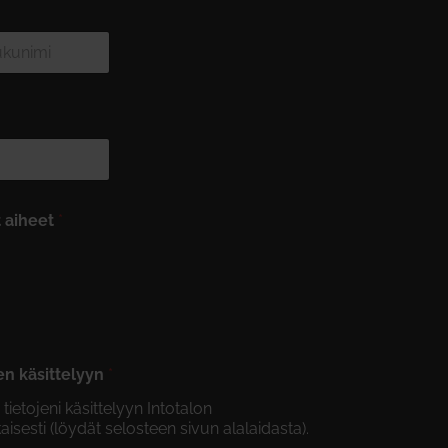
t aiheet
*
en käsittelyyn
*
etojeni käsittelyyn Intotalon
isesti (löydät selosteen sivun alalaidasta).