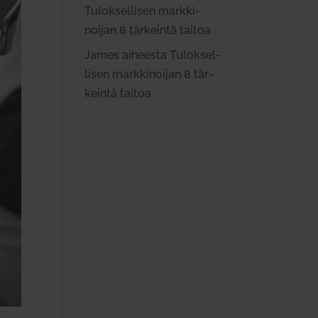
Tulok­sel­lisen mark­ki­
noijan 8 tär­keintä taitoa
James
aiheesta
Tulok­sel­
lisen mark­ki­noijan 8 tär­
keintä taitoa