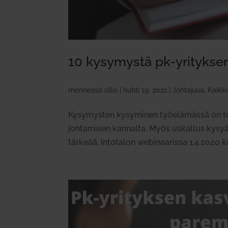
10 kysy­mystä pk-yri­tyks
mennessä
ollis
|
huhti 19, 2021
|
Johtajuus
,
Kaikki
Kysymysten kysyminen työelämässä on tod
johtamisen kannalta. Myös uskallus kysyä
tärkeää. Intotalon webinaarissa 1.4.2020 