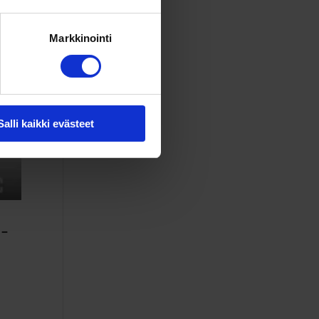
Markkinointi
Salli kaikki evästeet
s­