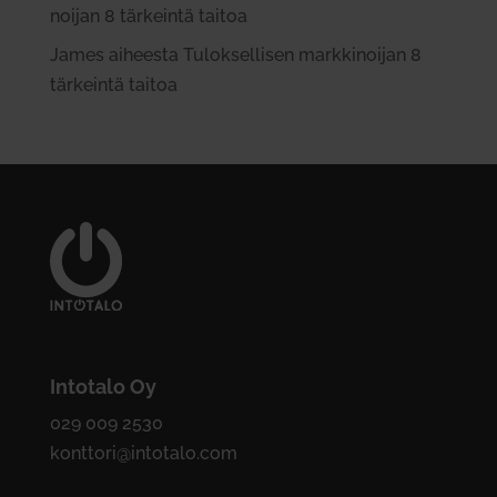
noijan 8 tär­keintä taitoa
James
aiheesta
Tulok­sel­lisen mark­ki­noijan 8
tär­keintä taitoa
Intotalo Oy
029 009 2530
konttori@intotalo.com