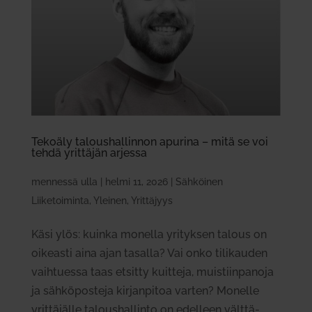
Tekoäly talous­hal­linnon apurina – mitä se voi
tehdä yrit­täjän arjessa
mennessä
ulla
|
helmi 11, 2026
|
Sähköinen
Liiketoiminta
,
Yleinen
,
Yrittäjyys
Käsi ylös: kuinka monella yri­tyksen talous on
oikeasti aina ajan tasalla? Vai onko tili­kauden
vaih­tuessa taas etsitty kuitteja, muis­tiin­panoja
ja säh­kö­posteja kir­jan­pitoa varten? Monelle
yrit­tä­jälle talous­hal­linto on edelleen vält­tä­