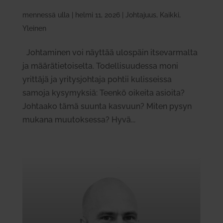
mennessä
ulla
|
helmi 11, 2026
|
Johtajuus
,
Kaikki
,
Yleinen
Joh­ta­minen voi näyttää ulospäin itse­var­malta
ja mää­rä­tie­toi­selta. Todel­li­suu­dessa moni
yrittäjä ja yri­tys­johtaja pohtii kulis­seissa
samoja kysy­myksiä: Teenkö oikeita asioita?
Joh­taako tämä suunta kasvuun? Miten pysyn
mukana muu­tok­sessa? Hyvä...