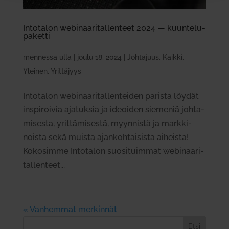
Into­talon webi­naa­ri­tal­lenteet 2024 — kuun­te­lu­
pa­ketti
mennessä
ulla
|
joulu 18, 2024
|
Johtajuus
,
Kaikki
,
Yleinen
,
Yrittäjyys
Into­talon webi­naa­ri­tal­len­teiden parista löydät
ins­pi­roivia aja­tuksia ja ideoiden sie­meniä joh­ta­
mi­sesta, yrit­tä­mi­sestä, myyn­nistä ja mark­ki­
noista sekä muista ajan­koh­tai­sista aiheista!
Koko­simme Into­talon suo­si­tuimmat webi­naa­ri­
tal­lenteet...
« Vanhemmat merkinnät
Etsi