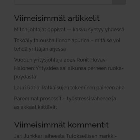
Viimeisimmät artikkelit
Miten joh­tajat oppivat — kasvu syntyy yhdessä
Tekoäly talous­hal­linnon apurina – mitä se voi
tehdä yrit­täjän arjessa
Vuoden yri­tys­johtaja 2025 Ronit Hovav-
Halonen: Yri­tysidea sai alkunsa perheen ruo­ka­
pöy­dästä
Lauri Ratia: Rat­kai­sujen teke­minen paineen alla
Paremmat pro­sessit – työ­stressi vähenee ja
asiakkaat kiit­tävät
Viimeisimmät kommentit
Jari Junkkari
aiheesta
Tulok­sel­lisen mark­ki­