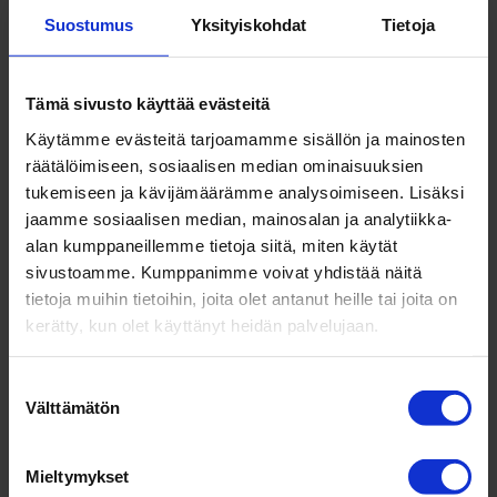
Suostumus
Yksityiskohdat
Tietoja
Tämä sivusto käyttää evästeitä
Käytämme evästeitä tarjoamamme sisällön ja mainosten
räätälöimiseen, sosiaalisen median ominaisuuksien
tukemiseen ja kävijämäärämme analysoimiseen. Lisäksi
jaamme sosiaalisen median, mainosalan ja analytiikka-
alan kumppaneillemme tietoja siitä, miten käytät
sivustoamme. Kumppanimme voivat yhdistää näitä
tietoja muihin tietoihin, joita olet antanut heille tai joita on
kerätty, kun olet käyttänyt heidän palvelujaan.
Paremmat pro­sessit – työ­stressi vähenee ja
Suostumuksen
asiakkaat kiit­tävät
Välttämätön
valinta
mennessä
ulla
|
helmi 27, 2025
|
Asiakastarinat
,
LEAN
,
Yleinen
Mieltymykset