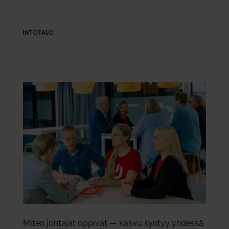
Miten joh­tajat oppivat — kasvu syntyy yhdessä