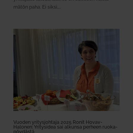
mätön paha. Ei siksi,...
Vuoden yri­tys­johtaja 2025 Ronit Hovav-
Halonen: Yri­tysidea sai alkunsa perheen ruo­ka­
pöy­dästä