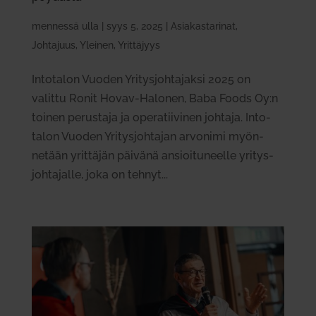
mennessä
ulla
|
syys 5, 2025
|
Asiakastarinat
,
Johtajuus
,
Yleinen
,
Yrittäjyys
Into­talon Vuoden Yri­tys­joh­ta­jaksi 2025 on
valittu Ronit Hovav-Halonen, Baba Foods Oy:n
toinen perustaja ja ope­ra­tii­vinen johtaja. Into­
talon Vuoden Yri­tys­joh­tajan arvonimi myön­
netään yrit­täjän päivänä ansioi­tu­neelle yri­tys­
joh­ta­jalle, joka on tehnyt...