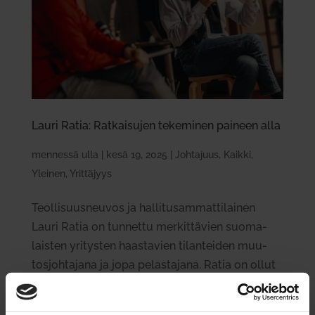
Lauri Ratia: Rat­kai­sujen teke­minen paineen alla
mennessä
ulla
|
kesä 19, 2025
|
Johtajuus
,
Kaikki
,
Yleinen
,
Yrittäjyys
Teol­li­suus­neuvos ja hal­li­tusam­mat­ti­lainen
Lauri Ratia on tun­nettu mer­kit­tävien suo­ma­
laisten yri­tysten haas­tavien tilan­teiden muu­
tos­joh­tajana ja jopa pelas­tajana. Ratia on ollut
mukana joh­ta­massa muun muassa Turun
Telakkaa, Stock­mannia ja...