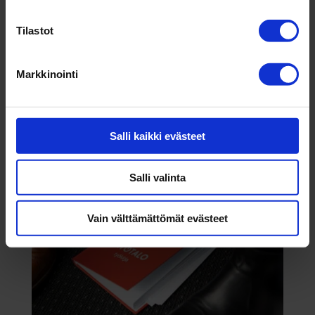
Mikä on yri­tyk­senne tärkein pro­sessi ja miten
Tilastot
sitä on kehi­tetty? Ovatko pro­sessien vaiheet
kai­killa kirk­kaana mie­lessä? Pysy­vätkö asiat
hal­lin­nassa ja aika­tau­lussa? Vai liit­tyykö arkeen
Markkinointi
enemmän tai vähemmän kii­rettä, yllä­tyksiä ja
enna­koi­mat­tomia...
Salli kaikki evästeet
Salli valinta
Vain välttämättömät evästeet