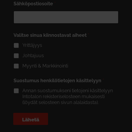
Sähköpostiosoite
*
Valitse sinua kiinnostavat aiheet
*
Yrittäjyys
Johtajuus
Myynti & Markkinointi
Suostumus henkilötietojen käsittelyyn
*
Annan suostumukseni tietojeni käsittelyyn
Intotalon rekisteriselosteen mukaisesti
(löydät selosteen sivun alalaidasta).
Lähetä