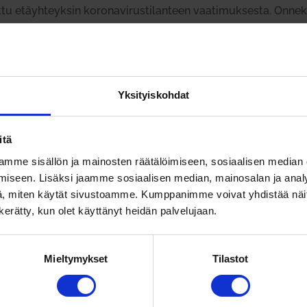
ttu etäyhteyksin koronavirustilanteen vaatimuksesta. Onnek
nen vuoden ajalta, joten...
en­nuk­sista ja kou­lu­tuk­sista – Joh­ta­
Yksityiskohdat
itä
Kaikki
mme sisällön ja mainosten räätälöimiseen, sosiaalisen median
uksia Into­talon val­men­nuk­sista vuonna 2016.
iseen. Lisäksi jaamme sosiaalisen median, mainosalan ja analy
, miten käytät sivustoamme. Kumppanimme voivat yhdistää näitä t
n kerätty, kun olet käyttänyt heidän palvelujaan.
Mieltymykset
Tilastot