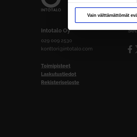
Vain välttämättömät ev
Intotalo Oy
Seu
029 009 2530
konttori@intotalo.com
Toimipisteet
Laskutustiedot
Rekisteriseloste