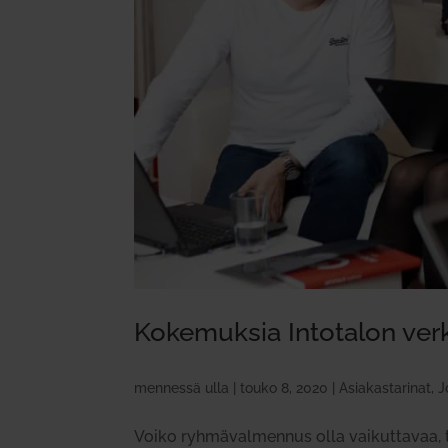
Koke­muksia Into­talon verk
mennessä
ulla
|
touko 8, 2020
|
Asiakastarinat
,
J
Voiko ryhmävalmennus olla vaikuttavaa, t