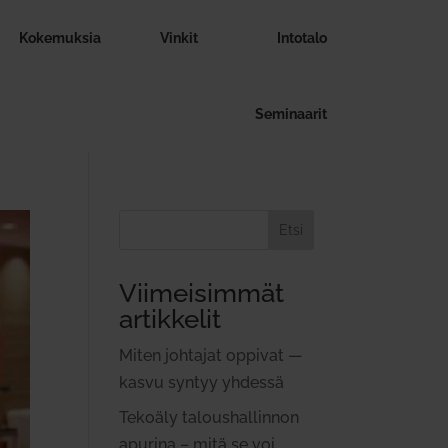
Koke­muksia
Vinkit
Intotalo
Semi­naarit
Etsi
Viimeisimmät
artikkelit
Miten joh­tajat oppivat —
kasvu syntyy yhdessä
Tekoäly talous­hal­linnon
apurina – mitä se voi