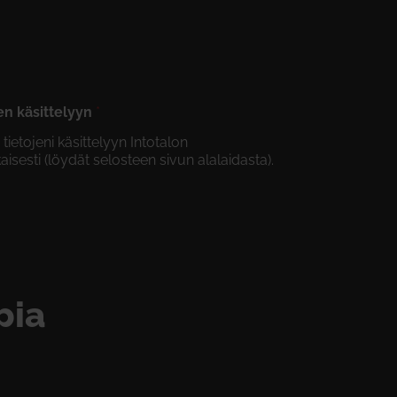
en käsittelyyn
*
etojeni käsittelyyn Intotalon
isesti (löydät selosteen sivun alalaidasta).
pia