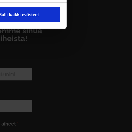
Salli kaikki evästeet
eemme sinua
iheista!
t aiheet
*