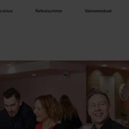
 sinua
Rat­kai­summe
Val­men­nukset