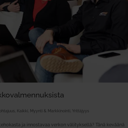
­ko­val­men­nuk­sista
ohtajuus
,
Kaikki
,
Myynti & Markkinointi
,
Yrittäjyys
ehokasta ja innostavaa verkon välityksellä? Tänä keväänä