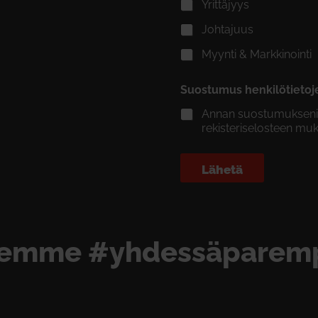
Yrittäjyys
Johtajuus
Myynti & Markkinointi
Suostumus henkilötietoj
Annan suostumukseni ti
rekisteriselosteen muka
Lähetä
emme #yhdessäparem