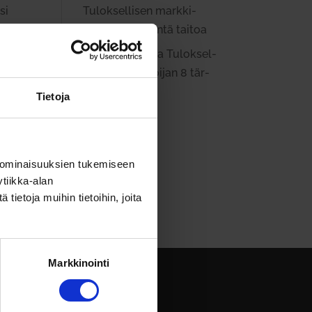
Tulok­sel­lisen mark­ki­
si
noijan 8 tär­keintä taitoa
James
aiheesta
Tulok­sel­
lisen mark­ki­noijan 8 tär­
keintä taitoa
Tietoja
 ominaisuuksien tukemiseen
tiikka-alan
ietoja muihin tietoihin, joita
Markkinointi