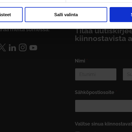
ästeet
Salli valinta
raa meitä somessa:
Tilaa uutiskirj
kiinnostavista a
Nimi
*
First
Last
Sähköpostiosoite
*
Valitse sinua kiinnostava