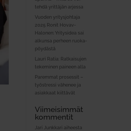
tehdä yrit­täjän arjessa
Vuoden yri­tys­johtaja
2025 Ronit Hovav-
Halonen: Yri­tysidea sai
alkunsa perheen ruo­ka­
pöy­dästä
Lauri Ratia: Rat­kai­sujen
teke­minen paineen alla
Paremmat pro­sessit –
työ­stressi vähenee ja
asiakkaat kiit­tävät
Viimeisimmät
kommentit
Jari Junkkari
aiheesta