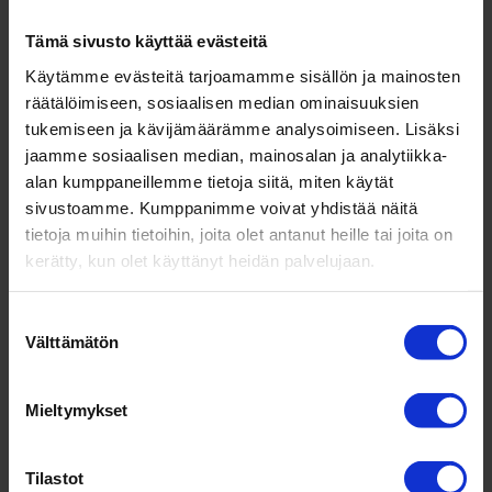
Tekoäly talous­hal­linnon apurina – mitä se voi
Tämä sivusto käyttää evästeitä
tehdä yrit­täjän arjessa
Käytämme evästeitä tarjoamamme sisällön ja mainosten
Vuoden yri­tys­johtaja 2025 Ronit Hovav-
räätälöimiseen, sosiaalisen median ominaisuuksien
Halonen: Yri­tysidea sai alkunsa perheen ruo­ka­
tukemiseen ja kävijämäärämme analysoimiseen. Lisäksi
pöy­dästä
jaamme sosiaalisen median, mainosalan ja analytiikka-
alan kumppaneillemme tietoja siitä, miten käytät
Lauri Ratia: Rat­kai­sujen teke­minen paineen alla
sivustoamme. Kumppanimme voivat yhdistää näitä
Paremmat pro­sessit – työ­stressi vähenee ja
tietoja muihin tietoihin, joita olet antanut heille tai joita on
asiakkaat kiit­tävät
kerätty, kun olet käyttänyt heidän palvelujaan.
Viimeisimmät kommentit
Suostumuksen
Välttämätön
valinta
Jari Junkkari
aiheesta
Tulok­sel­lisen mark­ki­
noijan 8 tär­keintä taitoa
Mieltymykset
James
aiheesta
Tulok­sel­lisen mark­ki­noijan 8
tär­keintä taitoa
Tilastot