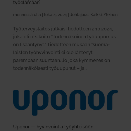
työ­elämään
mennessä
ulla
|
loka 4, 2024
|
Johtajuus
,
Kaikki
,
Yleinen
Työ­ter­veys­laitos jul­kaisi tie­dotteen 2.10.2024,
joka oli otsi­koitu ”Toden­nä­köinen työ­uu­pumus
on lisään­tynyt.” Tie­dotteen mukaan ”suo­ma­
laisten työ­hy­vin­vointi ei ole läh­tenyt
parempaan suuntaan. Jo joka kym­menes on
toden­nä­köi­sesti työ­uu­punut – ja...
Uponor — hyvin­vointia työyh­teisöön