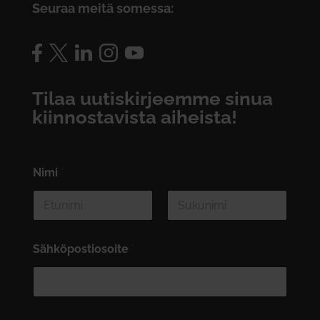
Seuraa meitä somessa:
Tilaa uutiskirjeemme sinua
kiinnostavista aiheista!
Nimi
*
First
Last
Sähköpostiosoite
*