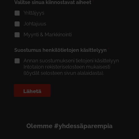
Valitse sinua kiinnostavat aiheet
*
Yrittäjyys
Johtajuus
Myynti & Markkinointi
Suostumus henkilötietojen käsittelyyn
*
Annan suostumukseni tietojeni käsittelyyn
Intotalon rekisteriselosteen mukaisesti
(löydät selosteen sivun alalaidasta).
Lähetä
Olemme #yhdessäparempia