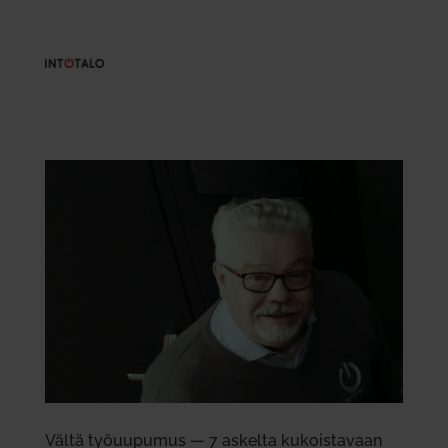
Vältä työ­uu­pumus — 7 askelta kukois­tavaan