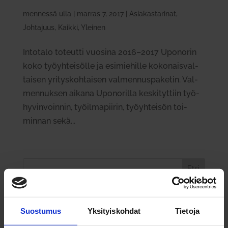
mennessä
ulla
|
marras 7, 2017
|
Asiakastarinat
,
Johtajuus
,
Kaikki
,
Yleinen
Intotalo toteutti vuosina 2016–2017 Upo­norin
koko työyh­tei­sölle ja esi­mie­hille koko­nais­val­
taisen yri­tys­koh­taisen val­men­nus­pa­ketin. Val­
men­nuksen aikana Upo­no­rilla kes­ki­tyttiin työ­
hy­vin­voinnin, työil­ma­piirin, työyh­teisön toi­
minnan sekä...
Etsi
Viimeisimmät artikkelit
Suostumus
Yksityiskohdat
Tietoja
Miten joh­tajat oppivat — kasvu syntyy yhdessä