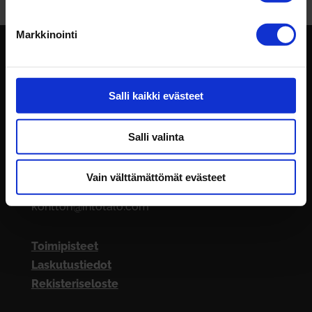
Markkinointi
Salli kaikki evästeet
Salli valinta
Intotalo Oy
Vain välttämättömät evästeet
029 009 2530
konttori@intotalo.com
Toimipisteet
Laskutustiedot
Rekisteriseloste