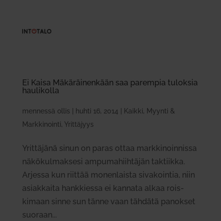
Ei Kaisa Mäkä­räi­nenkään saa parempia tuloksia
hau­li­kolla
mennessä
ollis
|
huhti 16, 2014
|
Kaikki
,
Myynti &
Markkinointi
,
Yrittäjyys
Yrit­täjänä sinun on paras ottaa mark­ki­noin­nissa
näkö­kul­maksesi ampu­ma­hiih­täjän tak­tiikka.
Arjessa kun riittää monen­laista siva­kointia, niin
asiak­kaita hank­kiessa ei kannata alkaa rois­
kimaan sinne sun tänne vaan tähdätä panokset
suoraan...