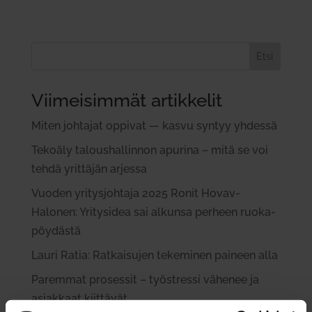
Etsi
Viimeisimmät artikkelit
Miten joh­tajat oppivat — kasvu syntyy yhdessä
Tekoäly talous­hal­linnon apurina – mitä se voi
tehdä yrit­täjän arjessa
Vuoden yri­tys­johtaja 2025 Ronit Hovav-
Halonen: Yri­tysidea sai alkunsa perheen ruo­ka­
pöy­dästä
Lauri Ratia: Rat­kai­sujen teke­minen paineen alla
Paremmat pro­sessit – työ­stressi vähenee ja
asiakkaat kiit­tävät