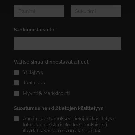
First
Last
Sähköpostiosoite
*
Valitse sinua kiinnostavat aiheet
*
Yrittäjyys
Johtajuus
Myynti & Markkinointi
Suostumus henkilötietojen käsittelyyn
*
Annan suostumukseni tietojeni käsittelyyn
Intotalon rekisteriselosteen mukaisesti
(löydät selosteen sivun alalaidasta).