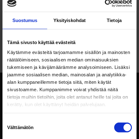
Viimeisimmät kommentit
Suostumus
Yksityiskohdat
Tietoja
Jari Junkkari
aiheesta
Tulok­sel­lisen mark­ki­
noijan 8 tär­keintä taitoa
James
aiheesta
Tulok­sel­lisen mark­ki­noijan 8
Tämä sivusto käyttää evästeitä
tär­keintä taitoa
Käytämme evästeitä tarjoamamme sisällön ja mainosten
räätälöimiseen, sosiaalisen median ominaisuuksien
tukemiseen ja kävijämäärämme analysoimiseen. Lisäksi
jaamme sosiaalisen median, mainosalan ja analytiikka-
alan kumppaneillemme tietoja siitä, miten käytät
sivustoamme. Kumppanimme voivat yhdistää näitä
tietoja muihin tietoihin, joita olet antanut heille tai joita on
kerätty, kun olet käyttänyt heidän palvelujaan.
Suostumuksen
Välttämätön
valinta
Intotalo Oy