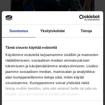
Paremmat pro­sessit – työ­stressi vähenee ja
asiakkaat kiit­tävät
Suostumus
Yksityiskohdat
Tietoja
mennessä
ulla
|
helmi 27, 2025
|
Asiakastarinat
,
LEAN
,
Yleinen
Tämä sivusto käyttää evästeitä
Käytämme evästeitä tarjoamamme sisällön ja mainosten
Mikä on yri­tyk­senne tärkein pro­sessi ja miten
räätälöimiseen, sosiaalisen median ominaisuuksien
sitä on kehi­tetty? Ovatko pro­sessien vaiheet
tukemiseen ja kävijämäärämme analysoimiseen. Lisäksi
kai­killa kirk­kaana mie­lessä? Pysy­vätkö asiat
jaamme sosiaalisen median, mainosalan ja analytiikka-
hal­lin­nassa ja aika­tau­lussa? Vai liit­tyykö arkeen
alan kumppaneillemme tietoja siitä, miten käytät
enemmän tai vähemmän kii­rettä, yllä­tyksiä ja
sivustoamme. Kumppanimme voivat yhdistää näitä
enna­koi­mat­tomia...
tietoja muihin tietoihin, joita olet antanut heille tai joita on
kerätty, kun olet käyttänyt heidän palvelujaan.