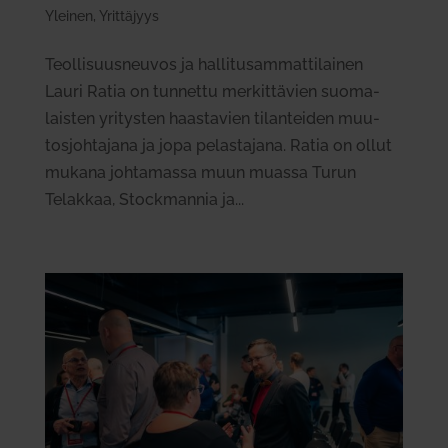
Yleinen
,
Yrittäjyys
Teol­li­suus­neuvos ja hal­li­tusam­mat­ti­lainen
Lauri Ratia on tun­nettu mer­kit­tävien suo­ma­
laisten yri­tysten haas­tavien tilan­teiden muu­
tos­joh­tajana ja jopa pelas­tajana. Ratia on ollut
mukana joh­ta­massa muun muassa Turun
Telakkaa, Stock­mannia ja...