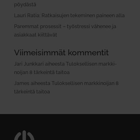
pöy­dästä
Lauri Ratia: Rat­kai­sujen teke­minen paineen alla
Paremmat pro­sessit – työ­stressi vähenee ja
asiakkaat kiit­tävät
Viimeisimmät kommentit
Jari Junkkari
aiheesta
Tulok­sel­lisen mark­ki­
noijan 8 tär­keintä taitoa
James
aiheesta
Tulok­sel­lisen mark­ki­noijan 8
tär­keintä taitoa