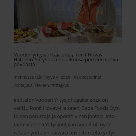
Vuoden yri­tys­johtaja 2025 Ronit Hovav-
Halonen: Yri­tysidea sai alkunsa perheen ruo­ka­
pöy­dästä
mennessä
ulla
|
syys 5, 2025
|
Asiakastarinat
,
Johtajuus
,
Yleinen
,
Yrittäjyys
Into­talon Vuoden Yri­tys­joh­ta­jaksi 2025 on
valittu Ronit Hovav-Halonen, Baba Foods Oy:n
toinen perustaja ja ope­ra­tii­vinen johtaja. Into­
talon Vuoden Yri­tys­joh­tajan arvonimi myön­
netään yrit­täjän päivänä ansioi­tu­neelle yri­tys­