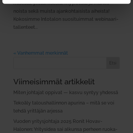
mi­sesta, yrit­tä­mi­sestä, myyn­nistä ja mark­ki­
noista sekä muista ajan­koh­tai­sista aiheista!
Koko­simme Into­talon suo­si­tuimmat webi­naa­ri­
tal­lenteet...
« Vanhemmat merkinnät
Etsi
Viimeisimmät artikkelit
Miten joh­tajat oppivat — kasvu syntyy yhdessä
Tekoäly talous­hal­linnon apurina – mitä se voi
tehdä yrit­täjän arjessa
Vuoden yri­tys­johtaja 2025 Ronit Hovav-
Halonen: Yri­tysidea sai alkunsa perheen ruo­ka­