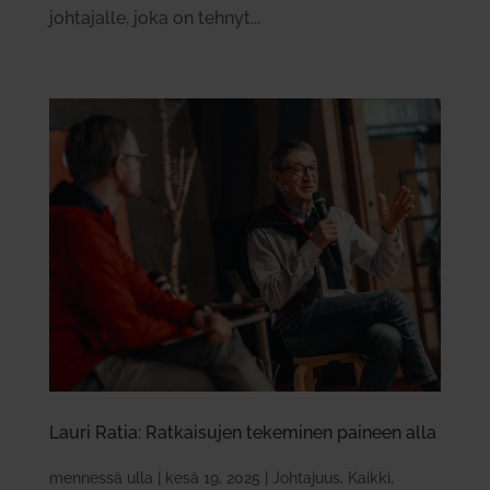
joh­ta­jalle, joka on tehnyt...
Lauri Ratia: Rat­kai­sujen teke­minen paineen alla
mennessä
ulla
|
kesä 19, 2025
|
Johtajuus
,
Kaikki
,