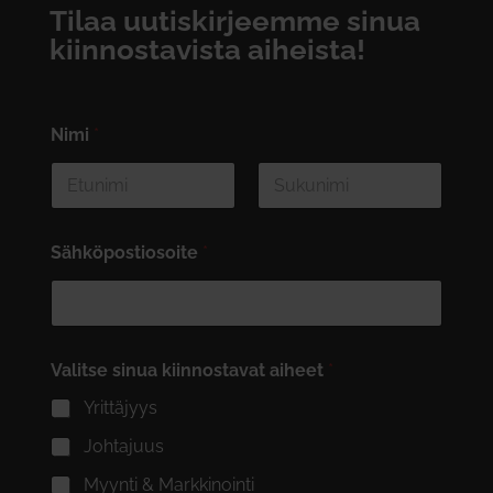
Tilaa uutiskirjeemme sinua
kiinnostavista aiheista!
Nimi
*
First
Last
Sähköpostiosoite
*
Valitse sinua kiinnostavat aiheet
*
Yrittäjyys
Johtajuus
Myynti & Markkinointi