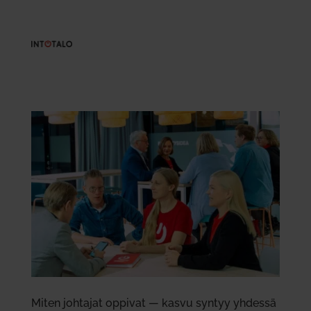
Miten joh­tajat oppivat — kasvu syntyy yhdessä