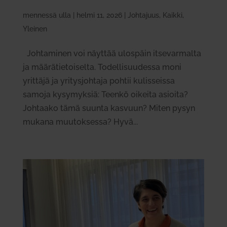
mennessä
ulla
|
helmi 11, 2026
|
Johtajuus
,
Kaikki
,
Yleinen
Joh­ta­minen voi näyttää ulospäin itse­var­malta
ja mää­rä­tie­toi­selta. Todel­li­suu­dessa moni
yrittäjä ja yri­tys­johtaja pohtii kulis­seissa
samoja kysy­myksiä: Teenkö oikeita asioita?
Joh­taako tämä suunta kasvuun? Miten pysyn
mukana muu­tok­sessa? Hyvä...