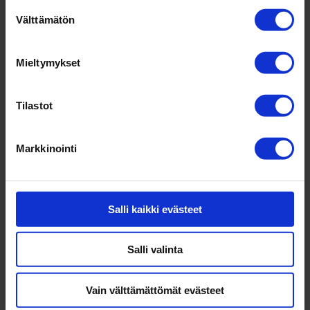
Suostumuksen
Välttämätön
valinta
Mieltymykset
Tilastot
Markkinointi
Into­talon webi­naa­ri­tal­lenteet 2024 — kuun­te­lu­
pa­ketti
Salli kaikki evästeet
mennessä
ulla
|
joulu 18, 2024
|
Johtajuus
,
Kaikki
,
Yleinen
,
Yrittäjyys
Salli valinta
Into­talon webi­naa­ri­tal­len­teiden parista löydät
Vain välttämättömät evästeet
ins­pi­roivia aja­tuksia ja ideoiden sie­meniä joh­ta­