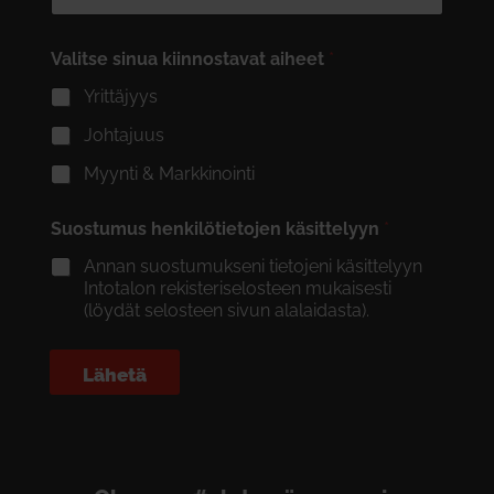
Valitse sinua kiinnostavat aiheet
*
Yrittäjyys
Johtajuus
Myynti & Markkinointi
Suostumus henkilötietojen käsittelyyn
*
Annan suostumukseni tietojeni käsittelyyn
Intotalon rekisteriselosteen mukaisesti
(löydät selosteen sivun alalaidasta).
Lähetä