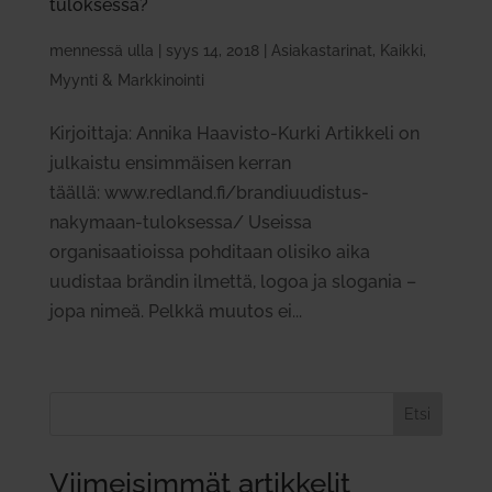
tulok­sessa?
mennessä
ulla
|
syys 14, 2018
|
Asiakastarinat
,
Kaikki
,
Myynti & Markkinointi
Kirjoittaja: Annika Haavisto-Kurki Artikkeli on
julkaistu ensimmäisen kerran
täällä: www.redland.fi/brandiuudistus-
nakymaan-tuloksessa/ Useissa
organisaatioissa pohditaan olisiko aika
uudistaa brändin ilmettä, logoa ja slogania –
jopa nimeä. Pelkkä muutos ei...
Etsi
Viimeisimmät artikkelit