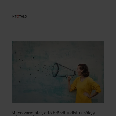
Miten var­mistat, että brän­di­uu­distus näkyy