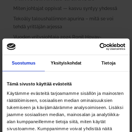
Miten joh­tajat oppivat — kasvu syntyy yhdessä
Tekoäly talous­hal­linnon apurina – mitä se voi
tehdä yrit­täjän arjessa
Vuoden yri­tys­johtaja 2025 Ronit Hovav-
Halonen: Yri­tysidea sai alkunsa perheen ruo­ka­
pöy­dästä
Suostumus
Yksityiskohdat
Tietoja
Lauri Ratia: Rat­kai­sujen teke­minen paineen alla
Paremmat pro­sessit – työ­stressi vähenee ja
asiakkaat kiit­tävät
Tämä sivusto käyttää evästeitä
Käytämme evästeitä tarjoamamme sisällön ja mainosten
Viimeisimmät kommentit
räätälöimiseen, sosiaalisen median ominaisuuksien
tukemiseen ja kävijämäärämme analysoimiseen. Lisäksi
Jari Junkkari
aiheesta
Tulok­sel­lisen mark­ki­
jaamme sosiaalisen median, mainosalan ja analytiikka-
noijan 8 tär­keintä taitoa
alan kumppaneillemme tietoja siitä, miten käytät
James
aiheesta
Tulok­sel­lisen mark­ki­noijan 8
sivustoamme. Kumppanimme voivat yhdistää näitä