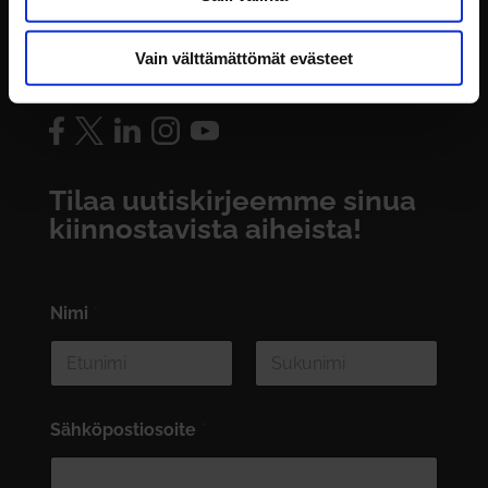
Rekisteriseloste
Vain välttämättömät evästeet
Seuraa meitä somessa:
Tilaa uutiskirjeemme sinua
kiinnostavista aiheista!
Nimi
*
First
Last
Sähköpostiosoite
*