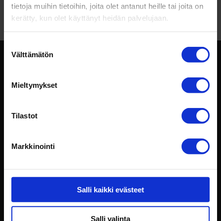
tär­keintä taitoa
tietoja muihin tietoihin, joita olet antanut heille tai joita on
kerätty, kun olet käyttänyt heidän palvelujaan.
Suostumuksen
Välttämätön
valinta
Mieltymykset
Tilastot
Intotalo Oy
Markkinointi
029 009 2530
konttori@intotalo.com
Salli kaikki evästeet
Toimipisteet
Laskutustiedot
Salli valinta