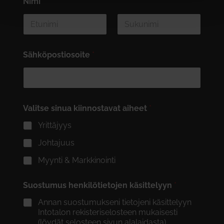
Nimi
*
First
Last
Sähköpostiosoite
*
Valitse sinua kiinnostavat aiheet
*
Yrittäjyys
Johtajuus
Myynti & Markkinointi
Suostumus henkilötietojen käsittelyyn
*
Annan suostumukseni tietojeni käsittelyyn
Intotalon rekisteriselosteen mukaisesti
(löydät selosteen sivun alalaidasta).