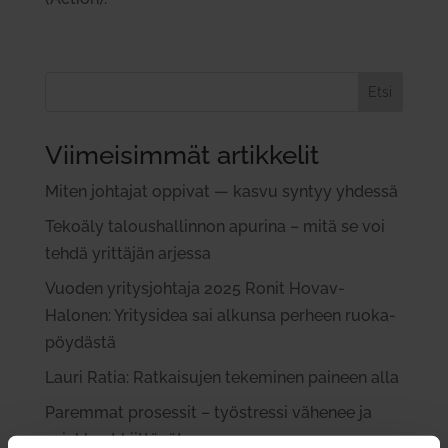
Etsi
Viimeisimmät artikkelit
Miten joh­tajat oppivat — kasvu syntyy yhdessä
Tekoäly talous­hal­linnon apurina – mitä se voi
tehdä yrit­täjän arjessa
Vuoden yri­tys­johtaja 2025 Ronit Hovav-
Halonen: Yri­tysidea sai alkunsa perheen ruo­ka­
pöy­dästä
Lauri Ratia: Rat­kai­sujen teke­minen paineen alla
Paremmat pro­sessit – työ­stressi vähenee ja
asiakkaat kiit­tävät