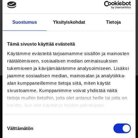
Viimeisimmät kommentit
Suostumus
Yksityiskohdat
Tietoja
Jari Junkkari
aiheesta
Tulok­sel­lisen mark­ki­
noijan 8 tär­keintä taitoa
Tämä sivusto käyttää evästeitä
James
aiheesta
Tulok­sel­lisen mark­ki­noijan 8
tär­keintä taitoa
Käytämme evästeitä tarjoamamme sisällön ja mainosten
räätälöimiseen, sosiaalisen median ominaisuuksien
tukemiseen ja kävijämäärämme analysoimiseen. Lisäksi
jaamme sosiaalisen median, mainosalan ja analytiikka-
alan kumppaneillemme tietoja siitä, miten käytät
sivustoamme. Kumppanimme voivat yhdistää näitä
tietoja muihin tietoihin, joita olet antanut heille tai joita on
kerätty, kun olet käyttänyt heidän palvelujaan.
Suostumuksen
Välttämätön
valinta
Intotalo Oy