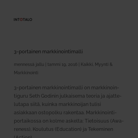
3‑portainen mark­ki­noin­ti­malli
mennessä
jallu
|
tammi 19, 2016
|
Kaikki
,
Myynti &
Markkinointi
3‑portainen mark­ki­noin­ti­malli on mark­ki­noin­
tiguru Seth Godinin jul­kaisema teoria ja ajat­te­
lutapa siitä, kuinka mark­ki­noijan tulisi
asiakkaan osto­polku rakentaa. Mark­ki­noin­ti­
por­tai­kossa on kolme askelta: Tie­toisuus (Awa­
reness), Kou­lutus (Education) ja Teke­minen
(Action).