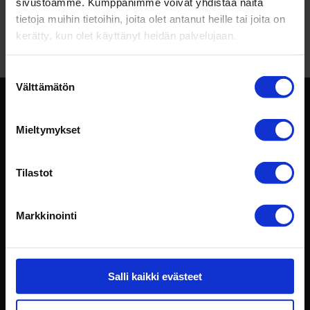
sivustoamme. Kumppanimme voivat yhdistää näitä
James
aiheesta
Tulok­sel­lisen mark­ki­noijan 8
tietoja muihin tietoihin, joita olet antanut heille tai joita on
tär­keintä taitoa
kerätty, kun olet käyttänyt heidän palvelujaan.
Suostumuksen
Välttämätön
valinta
Mieltymykset
Tilastot
Intotalo Oy
Markkinointi
029 009 2530
konttori@intotalo.com
Salli kaikki evästeet
Toimipisteet