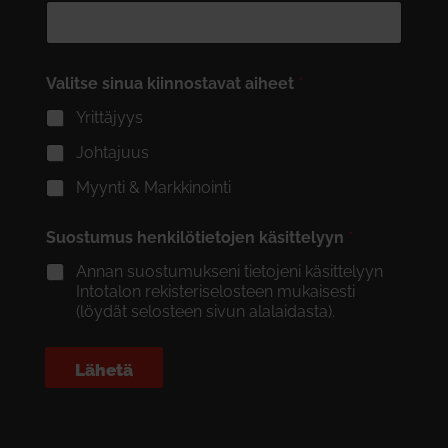
Valitse sinua kiinnostavat aiheet
*
Yrittäjyys
Johtajuus
Myynti & Markkinointi
Suostumus henkilötietojen käsittelyyn
*
Annan suostumukseni tietojeni käsittelyyn
Intotalon rekisteriselosteen mukaisesti
(löydät selosteen sivun alalaidasta).
Lähetä