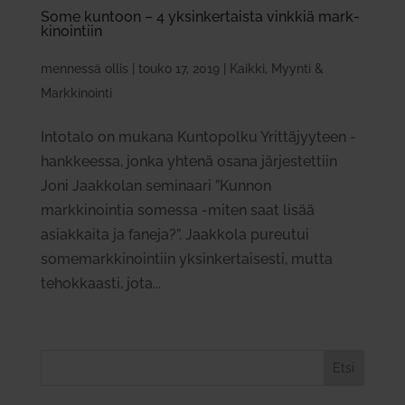
Some kuntoon – 4 yksin­ker­taista vinkkiä mark­
ki­nointiin
mennessä
ollis
|
touko 17, 2019
|
Kaikki
,
Myynti &
Markkinointi
Intotalo on mukana Kuntopolku Yrittäjyyteen -
hankkeessa, jonka yhtenä osana järjestettiin
Joni Jaakkolan seminaari ”Kunnon
markkinointia somessa -miten saat lisää
asiakkaita ja faneja?”. Jaakkola pureutui
somemarkkinointiin yksinkertaisesti, mutta
tehokkaasti, jota...
Etsi