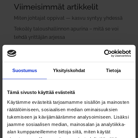
Viimeisimmät artikkelit
Miten joh­tajat oppivat — kasvu syntyy yhdessä
Tekoäly talous­hal­linnon apurina – mitä se voi
tehdä yrit­täjän arjessa
Vuoden yri­tys­johtaja 2025 Ronit Hovav-
Halonen: Yri­tysidea sai alkunsa perheen ruo­ka­
pöy­dästä
Suostumus
Yksityiskohdat
Tietoja
Lauri Ratia: Rat­kai­sujen teke­minen paineen alla
Paremmat pro­sessit – työ­stressi vähenee ja
Tämä sivusto käyttää evästeitä
asiakkaat kiit­tävät
Käytämme evästeitä tarjoamamme sisällön ja mainosten
räätälöimiseen, sosiaalisen median ominaisuuksien
Viimeisimmät kommentit
tukemiseen ja kävijämäärämme analysoimiseen. Lisäksi
Jari Junkkari
aiheesta
Tulok­sel­lisen mark­ki­
jaamme sosiaalisen median, mainosalan ja analytiikka-
noijan 8 tär­keintä taitoa
alan kumppaneillemme tietoja siitä, miten käytät