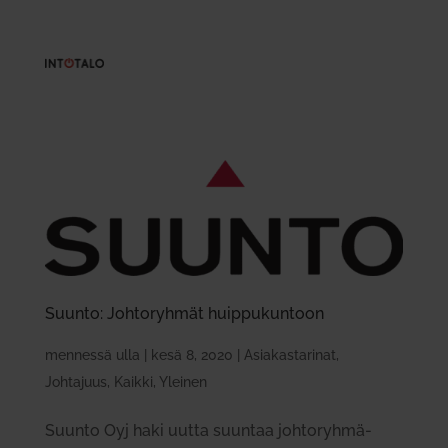
Suunto: Joh­to­ryhmät huip­pu­kuntoon
mennessä
ulla
|
kesä 8, 2020
|
Asiakastarinat
,
Johtajuus
,
Kaikki
,
Yleinen
Suunto Oyj haki uutta suuntaa joh­to­ryh­mä­