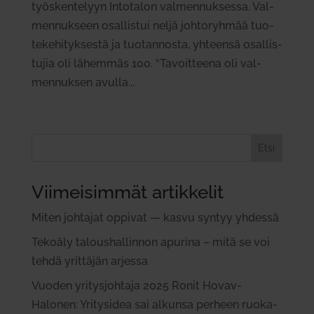
työs­ken­telyyn Into­talon val­men­nuk­sessa. Val­
men­nukseen osal­listui neljä joh­to­ryhmää tuo­
te­ke­hi­tyk­sestä ja tuo­tan­nosta, yhteensä osal­lis­
tujia oli lähemmäs 100. “Tavoit­teena oli val­
men­nuksen avulla...
Etsi
Viimeisimmät artikkelit
Miten joh­tajat oppivat — kasvu syntyy yhdessä
Tekoäly talous­hal­linnon apurina – mitä se voi
tehdä yrit­täjän arjessa
Vuoden yri­tys­johtaja 2025 Ronit Hovav-
Halonen: Yri­tysidea sai alkunsa perheen ruo­ka­