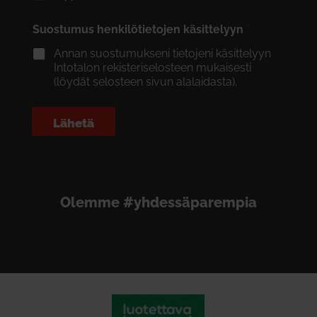
Suostumus henkilötietojen käsittelyyn
*
Annan suostumukseni tietojeni käsittelyyn
Intotalon rekisteriselosteen mukaisesti
(löydät selosteen sivun alalaidasta).
Lähetä
Olemme #yhdessäparempia