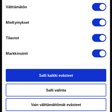
Suostumuksen
Välttämätön
valinta
Mieltymykset
Intotalo Oy
029 009 2530
Tilastot
konttori@intotalo.com
Markkinointi
Toimipisteet
Laskutustiedot
Rekisteriseloste
Salli kaikki evästeet
Seuraa meitä somessa:
Salli valinta
Vain välttämättömät evästeet