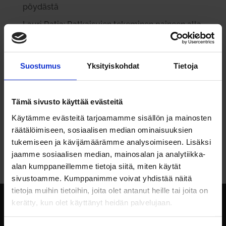
pöy­dästä
Lauri Ratia: Rat­kai­sujen teke­minen paineen alla
Paremmat pro­sessit – työ­stressi vähenee ja
asiakkaat kiit­tävät
Suostumus
Yksityiskohdat
Tietoja
Viimeisimmät kommentit
Tämä sivusto käyttää evästeitä
Jari Junkkari
aiheesta
Tulok­sel­lisen mark­ki­
noijan 8 tär­keintä taitoa
Käytämme evästeitä tarjoamamme sisällön ja mainosten
räätälöimiseen, sosiaalisen median ominaisuuksien
James
aiheesta
Tulok­sel­lisen mark­ki­noijan 8
tukemiseen ja kävijämäärämme analysoimiseen. Lisäksi
tär­keintä taitoa
jaamme sosiaalisen median, mainosalan ja analytiikka-
alan kumppaneillemme tietoja siitä, miten käytät
sivustoamme. Kumppanimme voivat yhdistää näitä
tietoja muihin tietoihin, joita olet antanut heille tai joita on
kerätty, kun olet käyttänyt heidän palvelujaan.