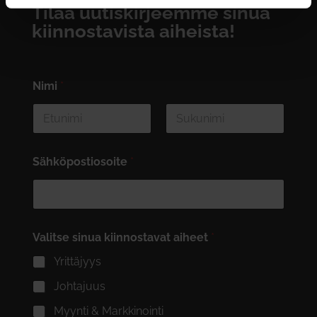
Tilaa uutiskirjeemme sinua
kiinnostavista aiheista!
Nimi
*
First
Last
Sähköpostiosoite
*
Valitse sinua kiinnostavat aiheet
*
Yrittäjyys
Johtajuus
Myynti & Markkinointi