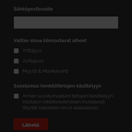
Sähköpostiosoite
*
Valitse sinua kiinnostavat aiheet
*
Yrittäjyys
Johtajuus
Myynti & Markkinointi
Suostumus henkilötietojen käsittelyyn
*
Annan suostumukseni tietojeni käsittelyyn
Intotalon rekisteriselosteen mukaisesti
(löydät selosteen sivun alalaidasta).
Lähetä