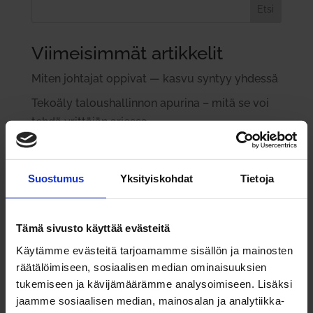
Etsi
Viimeisimmät artikkelit
Miten joh­tajat oppivat — kasvu syntyy yhdessä
Tekoäly talous­hal­linnon apurina – mitä se voi
tehdä yrit­täjän arjessa
Vuoden yri­tys­johtaja 2025 Ronit Hovav-
Halonen: Yri­tysidea sai alkunsa perheen ruo­ka­
Suostumus
Yksityiskohdat
Tietoja
pöy­dästä
Lauri Ratia: Rat­kai­sujen teke­minen paineen alla
Tämä sivusto käyttää evästeitä
Paremmat pro­sessit – työ­stressi vähenee ja
Käytämme evästeitä tarjoamamme sisällön ja mainosten
asiakkaat kiit­tävät
räätälöimiseen, sosiaalisen median ominaisuuksien
tukemiseen ja kävijämäärämme analysoimiseen. Lisäksi
Viimeisimmät kommentit
jaamme sosiaalisen median, mainosalan ja analytiikka-