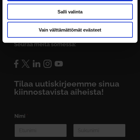
Toimipisteet
Salli valinta
Laskutustiedot
Rekisteriseloste
Vain välttämättömät evästeet
Seuraa meitä somessa:
Tilaa uutiskirjeemme sinua
kiinnostavista aiheista!
Nimi
*
First
Last