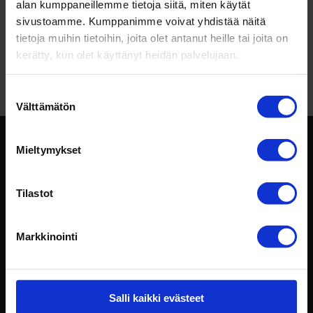
Jari Junkkari
aiheesta
Tulok­sel­lisen mark­ki­
alan kumppaneillemme tietoja siitä, miten käytät
sivustoamme. Kumppanimme voivat yhdistää näitä
noijan 8 tär­keintä taitoa
tietoja muihin tietoihin, joita olet antanut heille tai joita on
James
aiheesta
Tulok­sel­lisen mark­ki­noijan 8
kerätty, kun olet käyttänyt heidän palvelujaan.
tär­keintä taitoa
Suostumuksen
Välttämätön
valinta
Mieltymykset
Tilastot
Markkinointi
Intotalo Oy
029 009 2530
konttori@intotalo.com
Salli kaikki evästeet