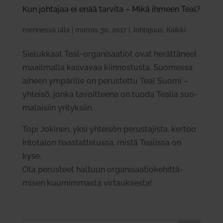
Kun joh­tajaa ei enää tarvita – Mikä ihmeen Teal?
mennessä
ulla
|
marras 30, 2017
|
Johtajuus
,
Kaikki
Sie­lukkaat Teal-orga­ni­saatiot ovat herät­täneet
maa­il­malla kas­vavaa kiin­nos­tusta. Suo­messa
aiheen ympä­rille on perus­tettu Teal Suomi –
yhteisö, jonka tavoit­teena on tuoda Tealia suo­
ma­laisiin yri­tyksiin.
Topi Jokinen, yksi yhteisön perus­ta­jista, kertoo
Into­talon haas­tat­te­lussa, mistä Tea­lissa on
kyse.
Ota perusteet haltuun orga­ni­saa­tio­ke­hit­tä­
misen kuu­mim­masta vir­tauk­sesta!