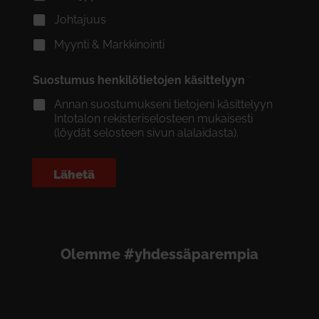
Johtajuus
Myynti & Markkinointi
Suostumus henkilötietojen käsittelyyn
*
Annan suostumukseni tietojeni käsittelyyn
Intotalon rekisteriselosteen mukaisesti
(löydät selosteen sivun alalaidasta).
Lähetä
Olemme #yhdessäparempia