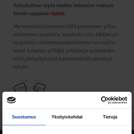
Tutus­tuthan myös muihin Into­talon mak­sut­
tomiin oppaisiin
täältä.
Me Into­ta­lolla teemme töitä paremman yri­tys­
joh­ta­misen puo­lesta. Vuo­desta 2001 lähtien yri­
tys­johdon val­men­nus­oh­jel­miimme on osal­lis­
tunut tuhansia yrit­täjiä, joh­tajia ja avain­hen­ki­
löitä pie­ny­ri­tyk­sistä kan­sain­vä­lisiin pörs­siy­ri­
tyksiin.
Suostumus
Yksityiskohdat
Tietoja