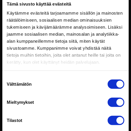
Tämä sivusto käyttää evästeitä
Käytämme evästeitä tarjoamamme sisällön ja mainosten
räätälöimiseen, sosiaalisen median ominaisuuksien
tukemiseen ja kävijämäärämme analysoimiseen. Lisäksi
jaamme sosiaalisen median, mainosalan ja analytiikka-
alan kumppaneillemme tietoja siitä, miten käytät
sivustoamme. Kumppanimme voivat yhdistää näitä
Intotalo Oy
tietoja muihin tietoihin, joita olet antanut heille tai joita on
kerätty, kun olet käyttänyt heidän palvelujaan.
029 009 2530
konttori@intotalo.com
Suostumuksen
Välttämätön
valinta
Toimipisteet
Laskutustiedot
Mieltymykset
Rekisteriseloste
Seuraa meitä somessa:
Tilastot