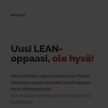
Uusi LEAN-
oppaasi,
ole hyvä!
Kiitos Into­talon oppaan tilauk­sesta! Pääset
lukemaan opasta heti
tästä
.
Löydät oppaan
myös säh­kö­pos­tistasi.
(Jos et löydä, kan­nattaa kurkata myös ros­ka­
pos­ti­kansio.)