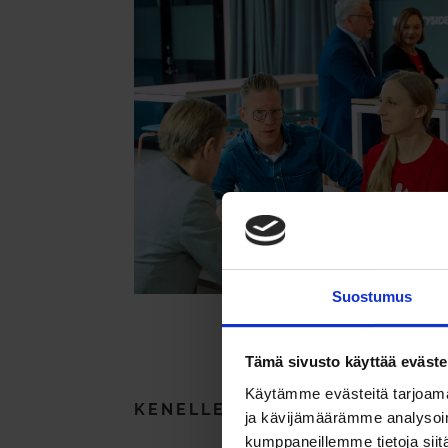
Suostumus
Tämä sivusto käyttää eväste
Käytämme evästeitä tarjoama
KENELLE?
ja kävijämäärämme analysoim
kumppaneillemme tietoja siitä