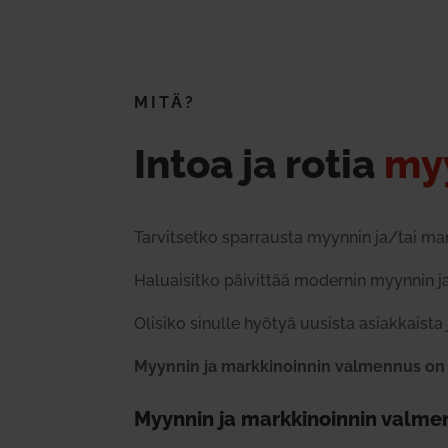
MITÄ?
Intoa ja rotia
myy
Tar­vit­setko spar­rausta myynnin ja/tai ma
Haluai­sitko päi­vittää modernin myynnin ja 
Olisiko sinulle hyötyä uusista asiak­kaista
Myynnin ja mark­ki­noinnin val­mennus on t
Myynnin ja mark­ki­noinnin val­me