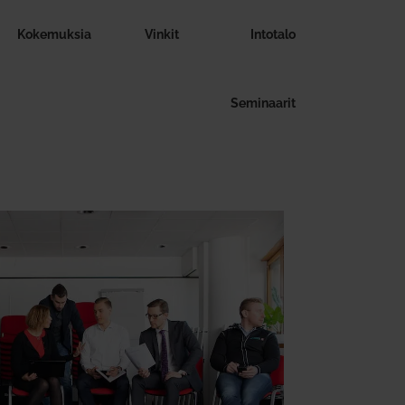
Koke­muksia
Vinkit
Intotalo
Semi­naarit