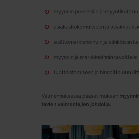
myynnin pro­sessiin ja myyn­ti­kult­tuu

asia­kas­ko­ke­mukseen ja asiak­kuuksi

sisäl­tö­mark­ki­nointiin ja säh­köisiin k

myynnin ja mark­ki­noinnin tavoit­teisiin

tuot­teis­ta­miseen ja hin­noit­teluun lii

Val­men­nuk­sessa pääset mukaan
myynnin 
tavien val­men­tajien joh­dolla.