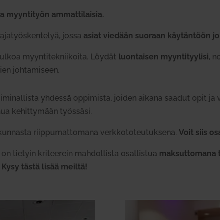
a myyn­tityön ammat­ti­laisia.
a­ja­työs­ken­telyä, jossa
asiat viedään suoraan käy­täntöön jo
lkoa myyn­ti­tek­nii­koita. Löydät
luon­taisen myyn­ti­tyylisi
, n
en joh­ta­miseen.
toi­mi­nal­lista yhdessä oppi­mista, joiden aikana saadut opit ja
inua kehit­tymään työssäsi.
n­nasta riip­pu­mat­tomana verk­ko­to­teu­tuksena.
Voit siis o
n tietyin kri­teerein mah­dol­lista osal­listua
mak­sut­tomana 
.
Kysy tästä lisää meiltä!