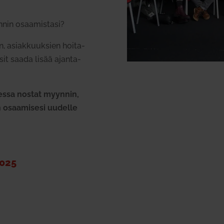
nnin osaa­mistasi?
, asiak­kuuksien hoi­ta­
sit saada lisää ajan­ta­
­sessa nostat myynnin,
an osaa­misesi uudelle
2025