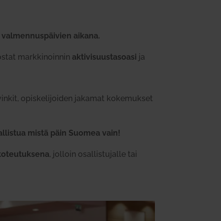
 val­men­nus­päivien aikana.
ostat mark­ki­noinnin
akti­vi­suus­ta­soasi
ja
 vinkit, opis­ke­li­joiden jakamat koke­mukset
sal­listua mistä päin Suomea vain!
toteu­tuksena
, jolloin osal­lis­tu­jalle tai