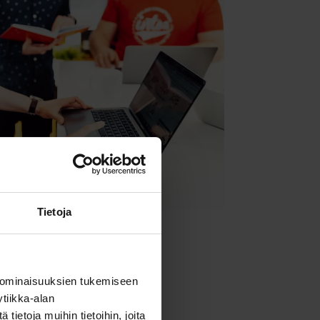
Tietoja
 ominaisuuksien tukemiseen
tiikka-alan
ietoja muihin tietoihin, joita