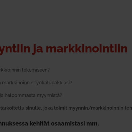
ntiin ja mark­ki­nointiin
rk­kioinnin teke­miseen?
mark­ki­noinnin työ­ka­lu­pak­kiasi?
 ja hel­pom­masta myyn­nistä?
ar­koi­tettu sinulle, joka toimit myynnin/markkinoinnin teh­t
n­nuk­sessa kehität osaa­mistasi mm.