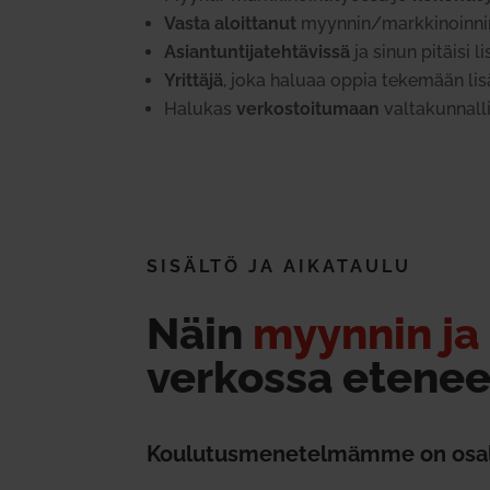
Vasta aloit­tanut
myynnin/markkinoinnin 
Asian­tun­ti­ja­teh­tä­vissä
ja sinun pitäisi 
Yrittäjä
, joka haluaa oppia tekemään lis
Halukas
ver­kos­toi­tumaan
val­ta­kun­nal
SISÄLTÖ JA AIKA­TAULU
Näin
myynnin ja 
ver­kossa etene
Kou­lu­tus­me­ne­tel­mämme on osal