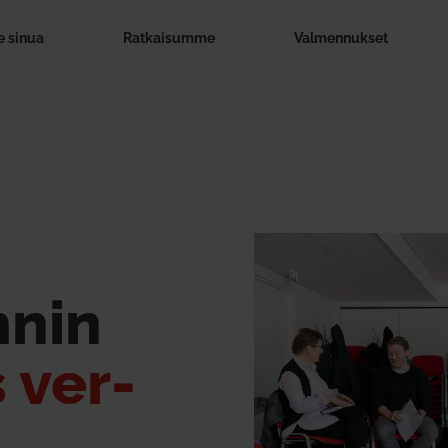
 sinua
Rat­kai­summe
Val­men­nukset
nnin
 ver­