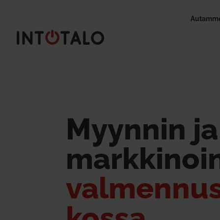
Autamme
Myynnin ja
mark­ki­noi
val­mennus
kossa