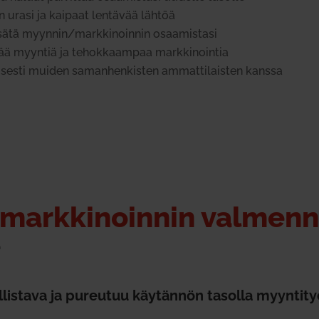
urasi ja kaipaat len­tävää lähtöä
lisätä myynnin/markkinoinnin osaa­mistasi
ää myyntiä ja tehok­kaampaa mark­ki­nointia
­li­sesti muiden saman­hen­kisten ammat­ti­laisten kanssa
mark­ki­noinnin val­men
e
­listava ja pureutuu käy­tännön tasolla myyn­tityö