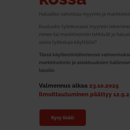
Haluatko vah­vistaa myynnin ja mark­ki­noi
Kuu­luuko työn­ku­vaasi myynnin teke­minen
minen tai mark­ki­noinnin teh­tävät ja haluai
saisia työ­kaluja käyt­töösi?
Tässä käy­tän­nön­lä­hei­sessä val­men­nuk
mark­ki­noinnin ja asiak­kuuksien hal­linn
tasolle.
Val­mennus alkaa
23.10.2025
Ilmoit­tau­tu­minen päättyy 12.9.
Kysy lisää!