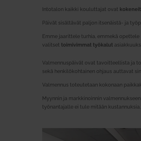
Into­talon kaikki kou­lut­tajat ovat
koke­neit
Päivät sisäl­tävät paljon itse­näistä- ja työ­p
Emme jaa­rittele turhia, emmekä opettele u
valitset
toi­mi­vimmat työ­kalut
asiak­kuuksi
Val­men­nus­päivät ovat tavoit­teel­lista ja 
sekä hen­ki­lö­koh­tainen ohjaus aut­tavat s
Val­mennus toteu­tetaan kokonaan paik­ka­ku
Myynnin ja mark­ki­noinnin val­men­nukseen o
työ­nan­ta­jalle ei tule mitään kus­tan­nuksia