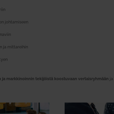
riin
en joh­ta­miseen
anaviin
 ja mit­ta­reihin
ttyen
ja mark­ki­noinnin teki­jöistä koos­tuvaan ver­tais­ryhmään
ja