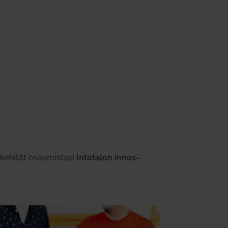
 kehität osaa­mistasi
Into­talon innos­