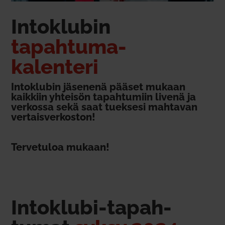
Intoklubin
tapahtuma-
kalenteri
Intoklubin jäsenenä pääset mukaan
kaikkiin yhteisön tapah­tumiin livenä ja
ver­kossa sekä saat tueksesi mah­tavan
ver­tais­ver­koston!
Ter­ve­tuloa mukaan!
Intoklubi-tapah­