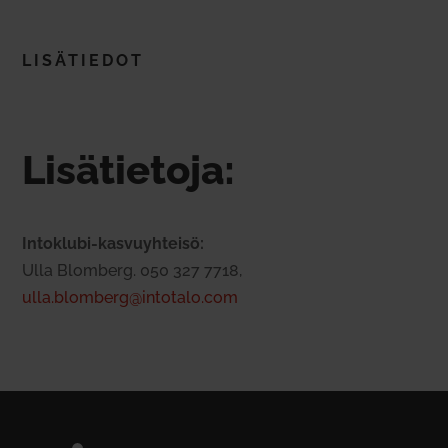
LISÄ­TIEDOT
Lisä­tietoja:
Intoklubi-kas­vu­yh­teisö:
Ulla Blomberg. 050 327 7718,
ulla.blomberg@intotalo.com