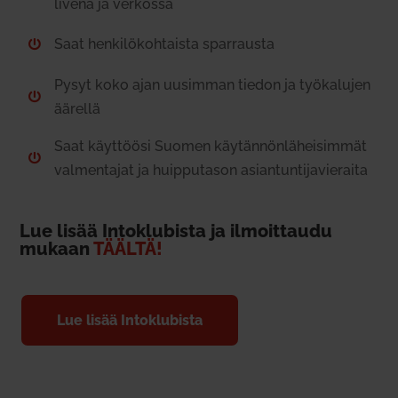
livenä ja ver­kossa
Saat hen­ki­lö­koh­taista spar­rausta

Pysyt koko ajan uusimman tiedon ja työ­ka­lujen

äärellä
Saat käyt­töösi Suomen käy­tän­nön­lä­hei­simmät

val­men­tajat ja huip­pu­tason asian­tun­ti­ja­vie­raita
Lue lisää Intoklu­bista ja ilmoit­taudu
mukaan
TÄÄLTÄ!
Lue lisää Intoklu­bista