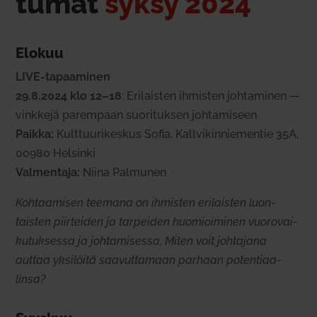
tumat
syksy 2024
Elokuu
LIVE-tapaa­minen
29.8.2024 klo 12–18
: Eri­laisten ihmisten joh­ta­minen —
vinkkejä parempaan suo­ri­tuksen joh­ta­miseen
Paikka:
Kult­tuu­ri­keskus Sofia, Kall­vi­kin­nie­mentie 35A,
00980 Hel­sinki
Val­mentaja:
Niina Pal­munen
Koh­taa­misen teemana on ihmisten eri­laisten luon­
taisten piir­teiden ja tar­peiden huo­mioi­minen vuo­ro­vai­
ku­tuk­sessa ja joh­ta­mi­sessa. Miten voit joh­tajana
auttaa yksi­löitä saa­vut­tamaan parhaan poten­ti­aa­
linsa?