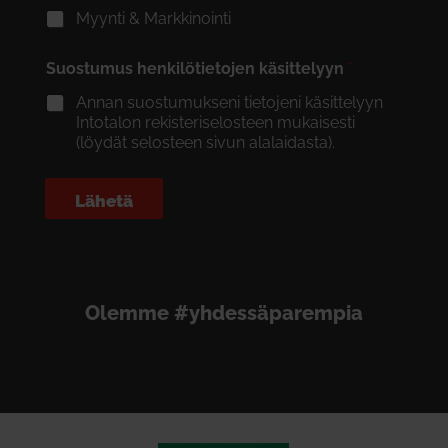
Myynti & Markkinointi
Suostumus henkilötietojen käsittelyyn
*
Annan suostumukseni tietojeni käsittelyyn
Intotalon rekisteriselosteen mukaisesti
(löydät selosteen sivun alalaidasta).
Lähetä
Olemme #yhdessäparempia