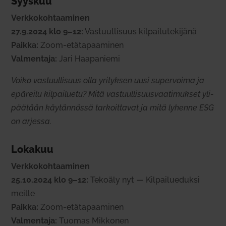
Syyskuu
Verk­ko­koh­taa­minen
27.9.2024 klo 9–12:
Vas­tuul­lisuus kil­pai­lu­te­kijänä
Paikka:
Zoom-etä­ta­paa­minen
Val­mentaja:
Jari Haa­pa­niemi
Voiko vas­tuul­lisuus olla yri­tyksen uusi super­voima ja
epä­reilu kil­pai­luetu? Mitä vas­tuul­li­suus­vaa­ti­mukset yli­
päätään käy­tän­nössä tar­koit­tavat ja mitä lyhenne ESG
on arjessa.
Lokakuu
Verk­ko­koh­taa­minen
25.10.2024 klo 9–12:
Tekoäly nyt — Kil­pai­lue­duksi
meille
Paikka:
Zoom-etä­ta­paa­minen
Val­mentaja:
Tuomas Mik­konen