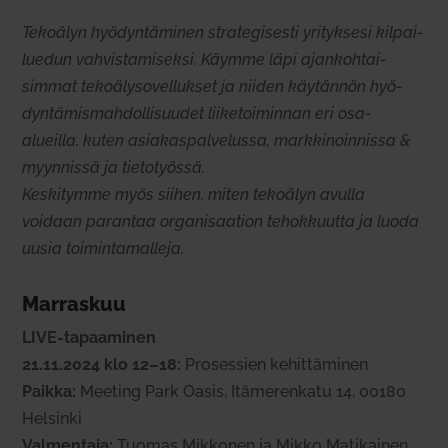
Tekoälyn hyö­dyn­tä­minen stra­te­gi­sesti yri­tyksesi kil­pai­
luedun vah­vis­ta­mi­seksi. Käymme läpi ajan­koh­tai­
simmat teko­ä­ly­so­vel­lukset ja niiden käy­tännön hyö­
dyn­tä­mis­mah­dol­li­suudet lii­ke­toi­minnan eri osa-
alueilla, kuten asia­kas­pal­ve­lussa, mark­ki­noin­nissa &
myyn­nissä ja tie­to­työssä.
Kes­ki­tymme myös siihen, miten tekoälyn avulla
voidaan parantaa orga­ni­saation tehok­kuutta ja luoda
uusia toi­min­ta­malleja.
Mar­raskuu
LIVE-tapaa­minen
21.11.2024 klo 12–18:
Pro­sessien kehit­tä­minen
Paikka:
Meeting Park Oasis, Itä­me­renkatu 14, 00180
Hel­sinki
Val­mentaja:
Tuomas Mik­konen ja Mikko Mati­kainen,