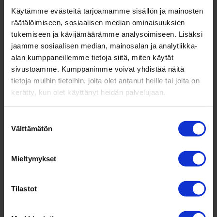
Paikka:
Zoom-etä­ta­paa­minen
Käytämme evästeitä tarjoamamme sisällön ja mainosten
Val­mentaja:
Ollis Lep­pänen
räätälöimiseen, sosiaalisen median ominaisuuksien
tukemiseen ja kävijämäärämme analysoimiseen. Lisäksi
Kuu­kausi­koh­taa­mi­sessa kitey­tetään yhdessä parhaat
jaamme sosiaalisen median, mainosalan ja analytiikka-
opit ja onnis­tu­miset vuo­delta 2024 sekä kään­netään
alan kumppaneillemme tietoja siitä, miten käytät
katse uuden vuoden tavoit­teisiin.
sivustoamme. Kumppanimme voivat yhdistää näitä
tietoja muihin tietoihin, joita olet antanut heille tai joita on
kerätty, kun olet käyttänyt heidän palvelujaan.
Suostumuksen
Välttämätön
valinta
Mieltymykset
Tilastot