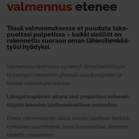
val­mennus
etenee
Tässä val­men­nuk­sessa et puuduta taka­
puoltasi pul­pe­tissa – kaikki sisällöt on
raken­nettu suoraan oman lähie­si­hen­ki­lö­
työsi hyö­dyksi.
Val­men­nus­oh­jel­massa syvennyt lähie­si­hen­ki­lötyön
tär­keimpiin tee­moihin yhdessä asian­tun­ti­joiden ja
toisten osal­lis­tujien kanssa.
Lähio­pe­tus­päivien aikana saat ympä­rillesi esi­hen­ki­
lö­työtä tekevien luot­ta­muk­sel­lisen ver­koston.
Ennen val­men­nuksen alkua sinulle laa­ditaan hen­ki­lö­
koh­tainen suun­ni­telma, jossa huo­mioidaan aiemmin
han­kittu osaa­minen.