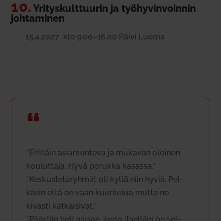
10.
Yri­tys­kult­tuurin ja työ­hy­vin­voinnin
joh­ta­minen
15.4.2027 klo 9.00–16.00 Päivi Luoma
“
“Erittäin asian­tunteva ja mukavan oloinen
kou­luttaja. Hyvä porukka kasassa.”
“Kes­kus­te­lu­ryhmät oli kyllä niin hyviä. Pel­
käsin että on vaan kuun­telua mutta ne
kivasti kat­kai­sivat.”
“Päästiin heti asiaan, jossa itselläni on sel­