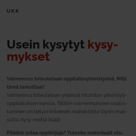
UKK
Usein kysytyt
kysy­
mykset
Val­mennus toteu­tetaan oppi­lai­to­syh­teis­työnä. Mitä
tämä tar­koittaa?
Val­mennus toteu­tetaan yhdessä Into­talon yhteis­työ­
op­pi­lai­toksen kanssa. Tällöin val­men­nukseen osal­lis­
tu­minen on tietyin kri­teerein mah­dol­lista täysin mak­
sutta. Kysy meiltä lisää!
Pitääkö ostaa oppi­kirjoja? Tuleeko mate­ri­aalit etu­