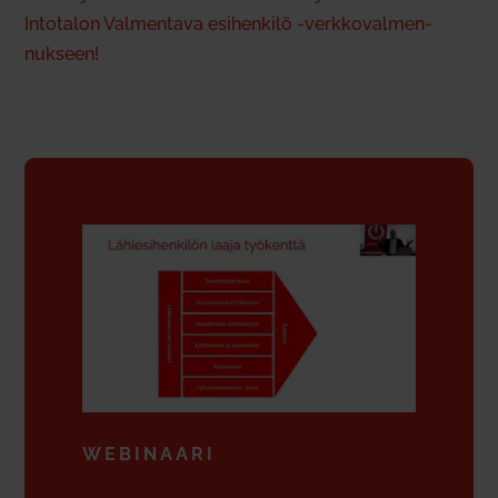
Into­talon Val­mentava esi­henkilö ‑verk­ko­val­men­
nukseen!
WEBI­NAARI