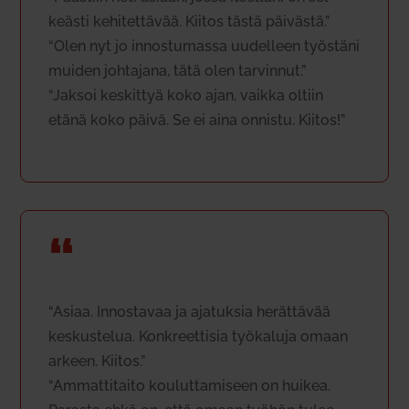
keästi kehi­tet­tävää. Kiitos tästä päi­västä.”
“Olen nyt jo innos­tu­massa uudelleen työstäni
muiden joh­tajana, tätä olen tar­vinnut.”
“Jaksoi kes­kittyä koko ajan, vaikka oltiin
etänä koko päivä. Se ei aina onnistu. Kiitos!”
“
“Asiaa. Innos­tavaa ja aja­tuksia herät­tävää
kes­kus­telua. Kon­kreet­tisia työ­kaluja omaan
arkeen. Kiitos.”
“Ammat­ti­taito kou­lut­ta­miseen on huikea.