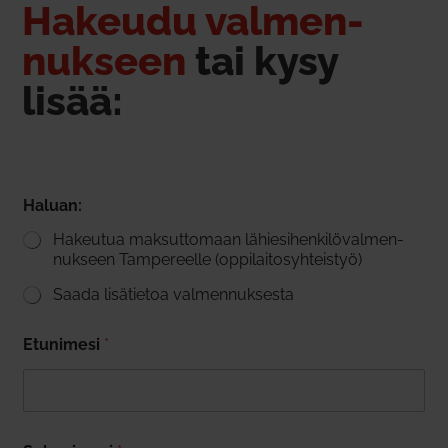
Hakeudu val­men­
nukseen
tai kysy
lisää:
Haluan:
Hakeutua mak­sut­tomaan lähie­si­hen­ki­lö­val­men­
nukseen Tam­pe­reelle (oppi­lai­to­syh­teistyö)
Saada lisä­tietoa val­men­nuk­sesta
Etu­nimesi
*