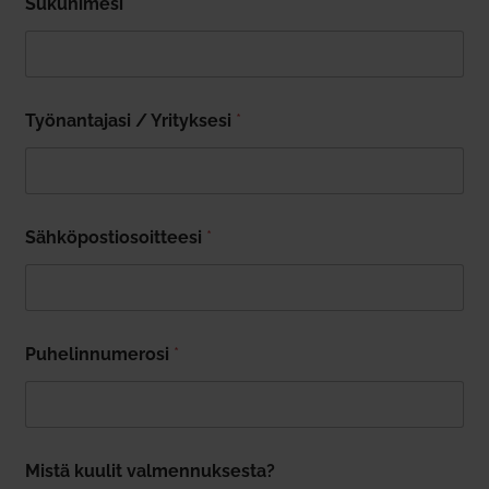
Suku­nimesi
*
Työ­nan­tajasi / Yri­tyksesi
*
Säh­kö­pos­tio­soit­teesi
*
Puhe­lin­nu­merosi
*
Mistä kuulit val­men­nuk­sesta?