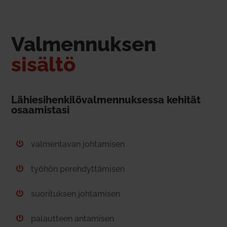
Val­men­nuksen
sisältö
Lähie­si­hen­ki­lö­val­men­nuk­sessa kehität
osaa­mistasi
val­men­tavan joh­ta­misen

työhön pereh­dyt­tä­misen

suo­ri­tuksen joh­ta­misen

palautteen anta­misen
