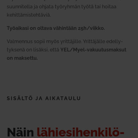
suun­ni­tella ja ohjata työ­ryhmän työtä tai hoitaa
kehit­tä­mis­teh­täviä.
Työ­aikasi on oltava vähintään 25h/viikko.
Val­mennus sopii myös yrit­tä­jille.
Yrit­tä­jälle edel­ly­
tyksenä on lisäksi, että
YEL/Myel-vakuu­tus­maksut
on mak­settu.
SISÄLTÖ JA AIKA­TAULU
Näin
lähie­si­hen­ki­lö­