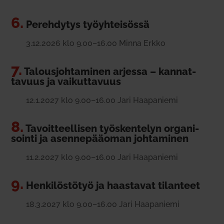
6.
Pereh­dytys työyh­tei­sössä
3.12.2026 klo 9.00–16.00 Minna Erkko
7.
Talous­joh­ta­minen arjessa – kan­nat­
tavuus ja vai­kut­tavuus
12.1.2027 klo 9.00–16.00 Jari Haa­pa­niemi
8.
Tavoit­teel­lisen työs­ken­telyn orga­ni­
sointi ja asen­ne­pääoman joh­ta­minen
11.2.2027 klo 9.00–16.00 Jari Haa­pa­niemi
9.
Hen­ki­lös­tötyö ja haas­tavat tilanteet
18.3.2027 klo 9.00–16.00 Jari Haa­pa­niemi