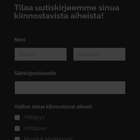
Tilaa uutiskirjeemme sinua
kiinnostavista aiheista!
Nimi
*
First
Last
Sähköpostiosoite
*
Valitse sinua kiinnostavat aiheet
*
Yrittäjyys
Johtajuus
Myynti & Markkinointi