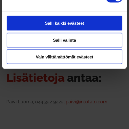
mak­se­tuista YEL-mak­suista tar­kis­tetaan ennen
valintaa.
Salli kaikki evästeet
Salli valinta
LISÄ­TIEDOT
Vain välttämättömät evästeet
Lisä­tietoja
antaa:
Päivi Luoma, 044 322 9222,
paivi@intotalo.com