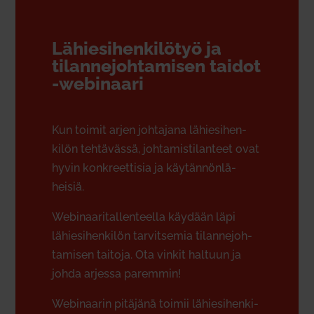
Lähie­si­hen­ki­lötyö ja
tilan­ne­joh­ta­misen taidot
-webi­naari
Kun toimit arjen joh­tajana lähie­si­hen­
kilön teh­tä­vässä, joh­ta­mis­ti­lanteet ovat
hyvin kon­kreet­tisia ja käy­tän­nön­lä­
heisiä.
Webi­naa­ri­tal­len­teella käydään läpi
lähie­si­hen­kilön tar­vit­semia tilan­ne­joh­
ta­misen taitoja. Ota vinkit haltuun ja
johda arjessa paremmin!
Webi­naarin pitäjänä toimii lähie­si­hen­ki­