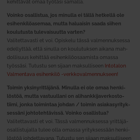
kehit­tävät omaa työtäsi samalla.
Voinko osal­listua, jos minulla ei tällä het­kellä ole
esi­hen­ki­lö­asemaa, mutta haluaisin saada siihen
kou­lu­tusta tule­vai­suutta varten?
Vali­tet­ta­vasti et voi. Opiskelu tässä val­men­nuk­sessa
edel­lyttää, että sinulla on kou­lu­tuksen aikana mah­
dol­lisuus kehittää esi­hen­ki­lö­osaa­mista omassa
työssäsi. Tutustu sen sijaan mak­sul­liseen
Into­talon
Val­mentava esi­henkilö ‑verk­ko­val­men­nukseen!
Toimin yksi­ny­rit­täjänä. Minulla ei ole omaa hen­ki­
löstöä, mutta vas­tuullani on ali­hank­ki­ja­ver­kos­to­
tiimi, jonka toi­mintaa johdan / toimin asia­kas­yri­tyk­
sessäni joh­to­teh­tä­vissä. Voinko osal­listua?
Vali­tet­ta­vasti et voi. Tässä val­men­nuk­sessa yrit­tä­jä­
osal­lis­tu­jalla tulee olla omassa yri­tyk­sessään hen­ki­
löstöä joh­det­tavana. Tutustu sen sijaan mak­sul­liseen