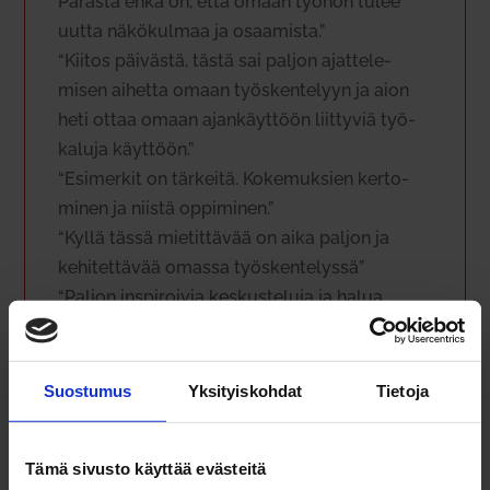
Parasta ehkä on, että omaan työhön tulee
uutta näkö­kulmaa ja osaa­mista.”
“Kiitos päi­västä, tästä sai paljon ajat­te­le­
misen aihetta omaan työs­ken­telyyn ja aion
heti ottaa omaan ajan­käyttöön liit­tyviä työ­
kaluja käyttöön.”
“Esi­merkit on tär­keitä. Koke­muksien ker­to­
minen ja niistä oppi­minen.”
“Kyllä tässä mie­tit­tävää on aika paljon ja
kehi­tet­tävää omassa työs­ken­te­lyssä”
“Paljon ins­pi­roivia kes­kus­teluja ja halua
viedä asiat toteu­tukseen vain lisääntyy.”
Suostumus
Yksityiskohdat
Tietoja
Tämä sivusto käyttää evästeitä