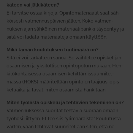
käteen vai jäl­ki­käteen?
Ei tar­vitse ostaa kirjoja. Opin­to­ma­te­ri­aalit saat säh­
köi­sesti val­men­nus­päivien jälken. Koko val­men­
nuksen ajan säh­köinen mate­ri­aa­li­pankki täy­dentyy ja
siitä voi ladata mate­ri­aaleja omaan käyttöön.
Mikä tämän kou­lu­tuksen tun­ti­määrä on?
Sitä ei voi tar­kalleen sanoa. Se vaih­telee opis­ke­lijan
osaa­misen ja yksi­löl­lisen opin­to­polun mukaan. Hen­
ki­lö­koh­tai­sessa osaa­misen kehit­tä­mis­suun­ni­tel­
massa (HOKS) mää­ri­tellään opin­tojen laajuus, opis­
ke­luaika ja tavat, miten osaa­mista han­kitaan.
Miten työ­lästä opiskelu ja teh­tävien teke­minen on?
Val­men­nuk­sessa suo­ritat teh­täviä suoraan omaan
työhösi liittyen. Et tee siis ”yli­mää­räistä” kou­lu­tusta
varten, vaan teh­tävät suun­ni­tellaan siten, että ne