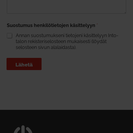
Suos­tumus hen­ki­lö­tie­tojen käsit­telyyn
*
Annan suos­tu­mukseni tie­tojeni käsit­telyyn Into­
talon rekis­te­ri­se­losteen mukai­sesti (löydät
selosteen sivun ala­lai­dasta).
Lähetä