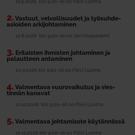
19.5.2026 klo 9.00–16.00 Päivi Luoma
2.
Vastuut, vel­vol­li­suudet ja työ­suh­de­
asioiden arki­joh­ta­minen
12.8.2026 klo 9.00–16.00 Jari Haa­pa­niemi
3.
Eri­laisten ihmisten joh­ta­minen ja
palautteen anta­minen
22.9.2026 klo 9.00–16.00 Päivi Luoma
4.
Val­mentava vuo­ro­vai­kutus ja vies­
tinnän kanavat
21.10.2026 klo 9.00–16.00 Päivi Luoma
5.
Val­mentava joh­ta­misote käy­tän­nössä
10.11.2026 klo 9.00–16.00 Päivi Luoma