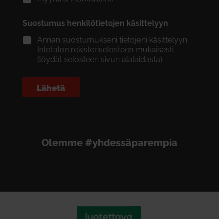
Suostumus henkilötietojen käsittelyyn
*
Annan suostumukseni tietojeni käsittelyyn
Intotalon rekisteriselosteen mukaisesti
(löydät selosteen sivun alalaidasta).
Lähetä
Olemme #yhdessäparempia