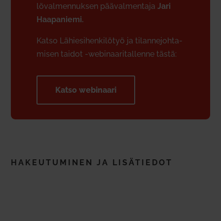
lö­val­men­nuksen pää­val­mentaja
Jari
Haa­pa­niemi.
Katso Lähie­si­hen­ki­lötyö ja tilan­ne­joh­ta­
misen taidot ‑webi­naa­ri­tal­lenne tästä:
Katso webi­naari
HAKEU­TU­MINEN JA LISÄ­TIEDOT