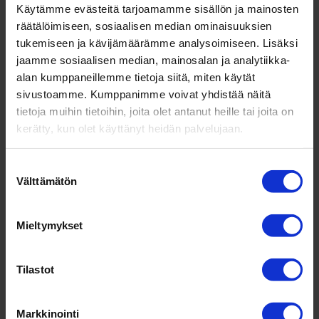
Kus­tan­nukset
osal­
Käytämme evästeitä tarjoamamme sisällön ja mainosten
lis­tu­jalle:
räätälöimiseen, sosiaalisen median ominaisuuksien
tukemiseen ja kävijämäärämme analysoimiseen. Lisäksi
jaamme sosiaalisen median, mainosalan ja analytiikka-
alan kumppaneillemme tietoja siitä, miten käytät
Lähie­si­hen­ki­lö­val­mennus ver­kossa on mah­dol­lista
sivustoamme. Kumppanimme voivat yhdistää näitä
suo­rittaa
oppi­lai­to­syh­teis­työnä
mak­sut­tomana
tietoja muihin tietoihin, joita olet antanut heille tai joita on
kerätty, kun olet käyttänyt heidän palvelujaan.
toteu­tuksena, jolloin opis­ke­li­ja­maksua ei peritä.
Tällöin val­mennus on
osal­lis­tu­jalle ja työ­nan­ta­jalle
Suostumuksen
mak­suton.
Kysy tästä lisää meiltä!
Välttämätön
valinta
Mieltymykset
Muuta
huo­mioi­tavaa
Tilastot
Hakijat haas­ta­tellaan ja yrit­täjien koh­dalla todistus
Markkinointi