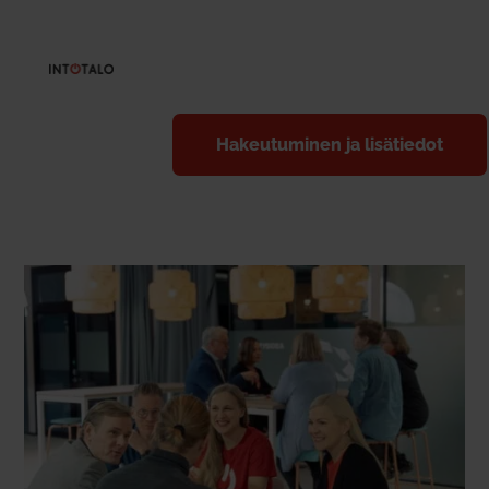
Hakeu­tu­minen ja lisä­tiedot