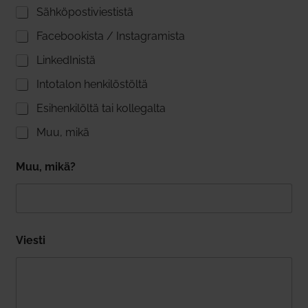
Säh­kö­pos­ti­vies­tistä
Face­boo­kista / Ins­ta­gra­mista
Lin­ke­dI­nistä
Into­talon hen­ki­lös­töltä
Esi­hen­ki­löltä tai kol­le­galta
Muu, mikä
Muu, mikä?
Viesti