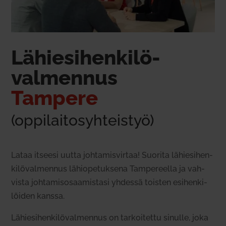
Lähie­si­henkilö-
val­mennus
Tampere
(oppi­lai­to­syh­teistyö)
Lataa itseesi uutta joh­ta­mis­virtaa! Suorita lähie­si­hen­
ki­lö­val­mennus lähio­pe­tuksena Tam­pe­reella ja vah­
vista joh­ta­mis­osaa­mistasi yhdessä toisten esi­hen­ki­
löiden kanssa.
Lähie­si­hen­ki­lö­val­mennus on tar­koi­tettu sinulle, joka