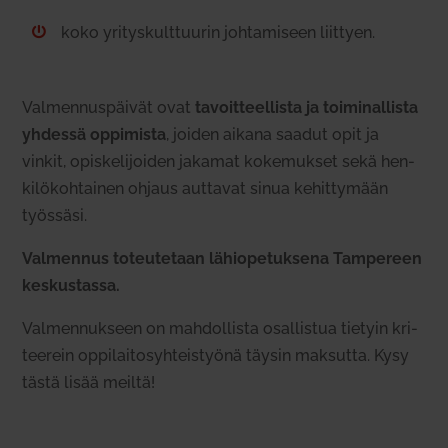
koko yri­tys­kult­tuurin joh­ta­miseen liittyen.

Val­men­nus­päivät ovat
tavoit­teel­lista ja toi­mi­nal­lista
yhdessä oppi­mista
, joiden aikana saadut opit ja
vinkit, opis­ke­li­joiden jakamat koke­mukset sekä hen­
ki­lö­koh­tainen ohjaus aut­tavat sinua kehit­tymään
työssäsi.
Val­mennus toteu­tetaan lähio­pe­tuksena Tam­pereen
kes­kus­tassa.
Val­men­nukseen on mah­dol­lista osal­listua tietyin kri­
teerein oppi­lai­to­syh­teis­työnä täysin mak­sutta. Kysy
tästä lisää meiltä!