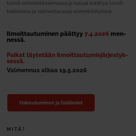
toimit esi­hen­ki­lö­ase­massa ja haluat kehittyä tavoit­
teel­li­sessa ja val­men­ta­vassa esi­hen­ki­lö­työssä.
Ilmoit­tau­tu­minen päättyy
7.4.2026
men­
nessä.
Paikat täy­tetään ilmoit­tau­tu­mis­jär­jes­tyk­
sessä.
Val­mennus alkaa 19.5.2026
Hakeu­tu­minen ja lisä­tiedot
MITÄ?