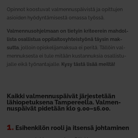
Opinnot koos­tuvat val­men­nus­päi­vistä ja opit­tujen
asioiden hyö­dyn­tä­mi­sestä omassa työssä.
Val­men­nus­oh­jelmaan on tietyin kri­teerein mah­dol­
lista osal­listua oppi­lai­to­syh­teis­työnä täysin mak­
sutta
, jolloin opis­ke­li­ja­maksua ei peritä. Tällöin val­
men­nuk­sesta ei tule mitään kus­tan­nuksia osal­lis­tu­
jalle eikä työ­nan­ta­jalle.
Kysy tästä lisää meiltä!
Kaikki val­men­nus­päivät jär­jes­tetään
lähio­pe­tuksena Tam­pe­reella. Val­men­
nus­päivät pidetään klo 9.00–16.00.
1.
Esi­hen­kilön rooli ja itsensä joh­ta­minen