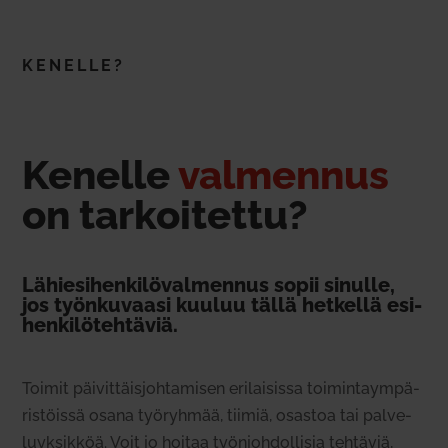
KENELLE?
Kenelle
val­mennus
on tar­koi­tettu?
Lähie­si­hen­ki­lö­val­mennus sopii sinulle,
jos työn­ku­vaasi kuuluu tällä het­kellä esi­
hen­ki­lö­teh­täviä.
Toimit päi­vit­täis­joh­ta­misen eri­lai­sissa toi­min­taym­pä­
ris­töissä osana työ­ryhmää, tiimiä, osastoa tai pal­ve­
lu­yk­sikköä. Voit jo hoitaa työn­joh­dol­lisia teh­täviä,