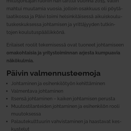
mi­tus­joh­tajan ruoriin hän tarttui vuonna 2015. Väliin
mahtui muu­tamia vuosia, jolloin osakkuus oli pöy­tä­
laa­ti­kossa ja Päivi toimi hel­sin­ki­läi­sessä aikuis­kou­lu­
tus­kes­kuk­sessa joh­ta­misen ja yrit­tä­jyyden tut­kin­
tojen kou­lu­tus­pääl­likkönä.
Eri­laiset roolit teke­mi­sessä ovat tuoneet joh­ta­miseen
oma­koh­taisia ja yri­tys­toi­minnan arjesta kum­puavia
näkö­kulmia.
Päivin val­men­nus­teemoja
Joh­ta­minen ja esi­hen­ki­lötyön kehit­tä­minen
Val­mentava joh­ta­minen
Itsensä joh­ta­minen – kaiken joh­ta­misen perusta
Muu­tos­ti­lan­teiden joh­ta­minen ja esi­hen­kilön rooli
muu­tok­sessa
Palau­te­kult­tuurin vah­vis­ta­minen ja haas­tavat kes­
kus­telut