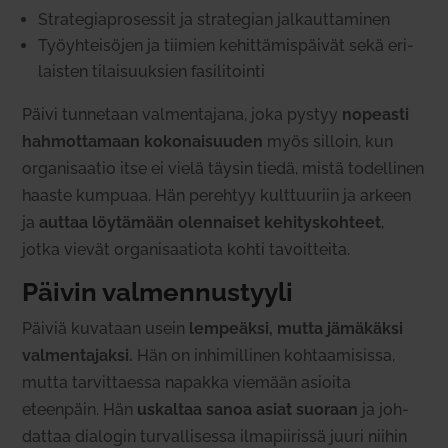
Stra­te­gia­pro­sessit ja stra­tegian jal­kaut­ta­minen
Työyh­tei­söjen ja tiimien kehit­tä­mis­päivät sekä eri­
laisten tilai­suuksien fasi­li­tointi
Päivi tun­netaan val­men­tajana, joka pystyy
nopeasti
hah­mot­tamaan koko­nai­suuden
myös silloin, kun
orga­ni­saatio itse ei vielä täysin tiedä, mistä todel­linen
haaste kumpuaa. Hän perehtyy kult­tuuriin ja arkeen
ja
auttaa löy­tämään olen­naiset kehi­tys­kohteet
,
jotka vievät orga­ni­saa­tiota kohti tavoit­teita.
Päivin val­men­nus­tyyli
Päiviä kuvataan usein
lem­peäksi, mutta jämä­käksi
val­men­ta­jaksi.
Hän on inhi­mil­linen koh­taa­mi­sissa,
mutta tar­vit­taessa napakka viemään asioita
eteenpäin. Hän
uskaltaa sanoa asiat suoraan
ja joh­
dattaa dia­login tur­val­li­sessa ilma­pii­rissä juuri niihin