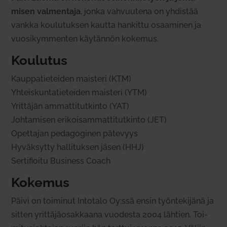
misen val­mentaja
, jonka vah­vuutena on yhdistää
vankka kou­lu­tuksen kautta han­kittu osaa­minen ja
vuo­si­kym­menten käy­tännön kokemus.
Kou­lutus
Kaup­pa­tie­teiden maisteri (KTM)
Yhteis­kun­ta­tie­teiden maisteri (YTM)
Yrit­täjän ammat­ti­tut­kinto (YAT)
Joh­ta­misen eri­koi­sam­mat­ti­tut­kinto (JET)
Opet­tajan peda­go­ginen pätevyys
Hyväk­sytty hal­li­tuksen jäsen (HHJ)
Ser­ti­fioitu Business Coach
Kokemus
Päivi on toi­minut Intotalo Oy:ssä ensin työn­te­kijänä ja
sitten yrit­tä­jä­osak­kaana vuo­desta 2004 lähtien. Toi­