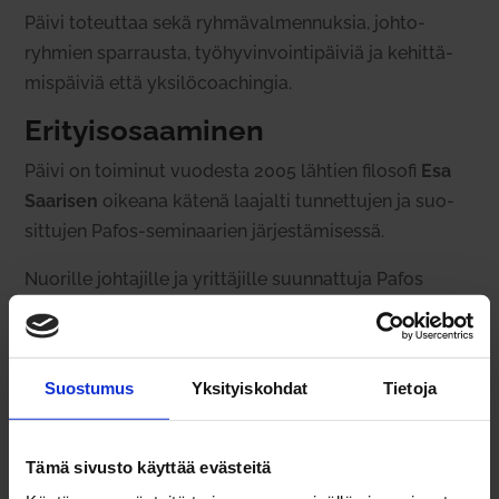
Päivi toteuttaa sekä ryh­mä­val­men­nuksia, joh­to­
ryhmien spar­rausta, työ­hy­vin­voin­ti­päiviä ja kehit­tä­
mis­päiviä että yksi­löcoac­hingia.
Eri­tyis­osaa­minen
Päivi on toi­minut vuo­desta 2005 lähtien filosofi
Esa
Saa­risen
oikeana kätenä laa­jalti tun­net­tujen ja suo­
sit­tujen Pafos-semi­naarien jär­jes­tä­mi­sessä.
Nuo­rille joh­ta­jille ja yrit­tä­jille suun­nattuja Pafos
Tulen­kan­tajat ‑semi­naareja Intotalo Oy toteutti Esa
Saa­risen kanssa yhteensä 16 kertaa, koro­na­vuosiin
asti.
Suostumus
Yksityiskohdat
Tietoja
Nykyisin Pafos-semi­naareja toteu­tetaan vuo­dessa 1–
2 kertaa ja ne ovat kai­kille avoimia.
Tämä sivusto käyttää evästeitä
Päi­villä on vuo­si­kym­menten aikana syn­tynyt laajat