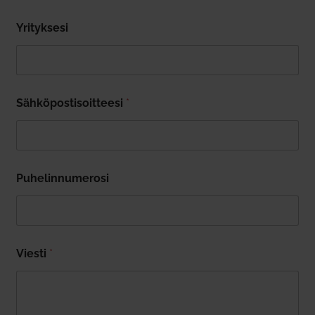
Yri­tyksesi
Säh­kö­pos­ti­soit­teesi
*
Puhe­lin­nu­merosi
Viesti
*