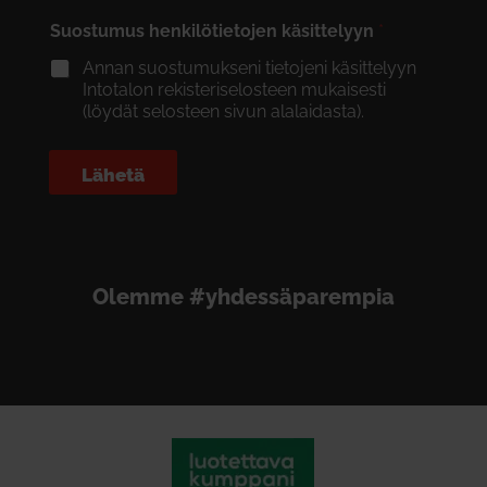
Suostumus henkilötietojen käsittelyyn
*
Annan suostumukseni tietojeni käsittelyyn
Intotalon rekisteriselosteen mukaisesti
(löydät selosteen sivun alalaidasta).
Lähetä
Olemme #yhdessäparempia