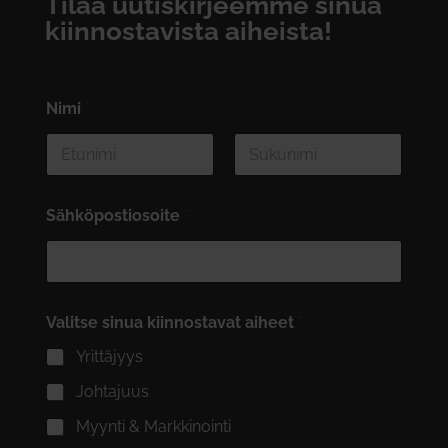
Tilaa uutiskirjeemme sinua
kiinnostavista aiheista!
Nimi
*
First
Last
Sähköpostiosoite
*
Valitse sinua kiinnostavat aiheet
*
Yrittäjyys
Johtajuus
Myynti & Markkinointi