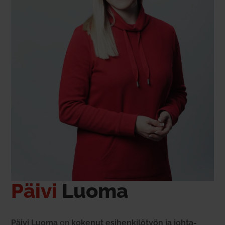
Päivi
Luoma
Päivi Luoma
on
kokenut esi­hen­ki­lötyön ja joh­ta­