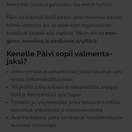
tee­moihin, joista orga­ni­saatio saa eniten hyötyä.
Päivi on kokenut fasi­li­taattori, joka muokkaa suun­ni­
telmia len­nosta, jos (ja usein kun) orga­ni­saation
todel­liset tarpeet sitä vaa­tivat. Päivin ote on
ener­
ginen, innostava ja oival­luksia sytyttävä.
Kenelle Päivi sopii val­men­ta­
jaksi?
Joh­to­ryh­mille ja esi­hen­ki­löille, jotka haluavat vah­
vistaa joh­ta­mis­kult­tuu­riaan
Yri­tyk­sille, jotka kai­paavat ulko­puo­lista, ana­lyyt­
tistä ja ihmis­lä­heistä spar­raajaa
Tii­meille ja työyh­tei­söille, jotka haluavat kehittää
toi­mintaa, yhteis­työtä ja vuo­ro­vai­ku­tusta
Avain­hen­ki­löille, jotka tar­vit­sevat hen­ki­lö­koh­taista
business coac­hingia