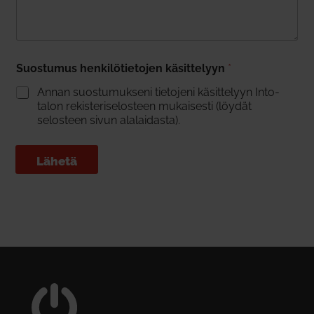
Suos­tumus hen­ki­lö­tie­tojen käsit­telyyn
*
Annan suos­tu­mukseni tie­tojeni käsit­telyyn Into­
talon rekis­te­ri­se­losteen mukai­sesti (löydät
selosteen sivun ala­lai­dasta).
Lähetä