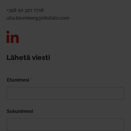
+358 50 327 7718
ulla.blomberg@intotalo.com

Lähetä viesti
Etu­nimesi
*
Suku­nimesi
*