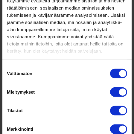
Käytämme evästeitä tarjoamamme sisällön ja mainosten
ver­kostot Pafos-yhtei­söstä, ja hänet tun­ne­taankin
räätälöimiseen, sosiaalisen median ominaisuuksien
”Pafos-Päivinä” tai Esan termein, ”Päivi Päi­vänsäde
tukemiseen ja kävijämäärämme analysoimiseen. Lisäksi
jaamme sosiaalisen median, mainosalan ja analytiikka-
Päi­vilänä”.
alan kumppaneillemme tietoja siitä, miten käytät
Sitaatti
sivustoamme. Kumppanimme voivat yhdistää näitä
tietoja muihin tietoihin, joita olet antanut heille tai joita on
”Parasta on se, kun saadaan aikaan tavoit­teiden
kerätty, kun olet käyttänyt heidän palvelujaan.
mukaisia asioita ja opitaan yhdessä! Tämä näkyy
yleensä niin ilma­pii­rissä, hen­ki­löstön ja asiak­kaiden
Suostumuksen
tyy­ty­väi­syy­dessä kuin talou­del­li­sissa tulok­sis­sakin.”
Välttämätön
valinta
Mieltymykset
OTA YHTEYTTÄ
Tilastot
Miten voi­simme
Markkinointi