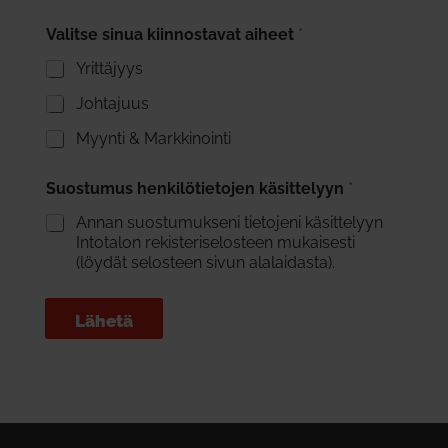
Valitse sinua kiinnostavat aiheet
*
Yrittäjyys
Johtajuus
Myynti & Markkinointi
Suostumus henkilötietojen käsittelyyn
*
Annan suostumukseni tietojeni käsittelyyn
Intotalon rekisteriselosteen mukaisesti
(löydät selosteen sivun alalaidasta).
Lähetä