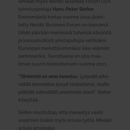
lemaan myös Nordic Business Forum Oy:n
toi­mi­tus­johtaja
Hans-Peter Siefen
.
Ensim­mäistä kertaa vuonna 2010 jär­jes­
tetty Nordic Business Forum on kas­vanut
tähän päivään men­nessä tuhansia kävi­jöitä
ja kan­sain­vä­lisiä ykkös­pu­hujia vetä­väksi
Euroopan mer­kit­tä­vim­mäksi liike-elämän
semi­naa­riksi. Tavoit­teena on olla maa­
ilman suurin bis­nes­foorumi vuonna 2021.
“Tär­keintä on oma innostus.
Lyhyellä aika­
vä­lillä kan­nattaa pysyä rea­lis­tisena, mutta
pit­källä aika­vä­lillä unel­moida isosti”
, Siefen
kiteyttää.
Siefen muis­tuttaa, että menestys vaatii
unelmien lisäksi myös kovaa työtä. Mikään
ei tule ilmai­seksi.