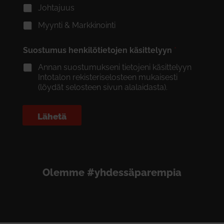
Johtajuus
Myynti & Markkinointi
Suostumus henkilötietojen käsittelyyn
*
Annan suostumukseni tietojeni käsittelyyn
Intotalon rekisteriselosteen mukaisesti
(löydät selosteen sivun alalaidasta).
Lähetä
Olemme #yhdessäparempia