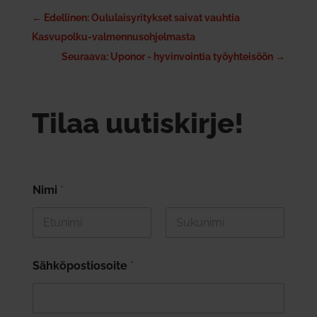
←
Edellinen: Oululaisyritykset saivat vauhtia
Kasvupolku-valmennusohjelmasta
Seuraava: Uponor - hyvinvointia työyhteisöön
→
Tilaa uutiskirje!
Nimi
*
First
Last
Sähköpostiosoite
*