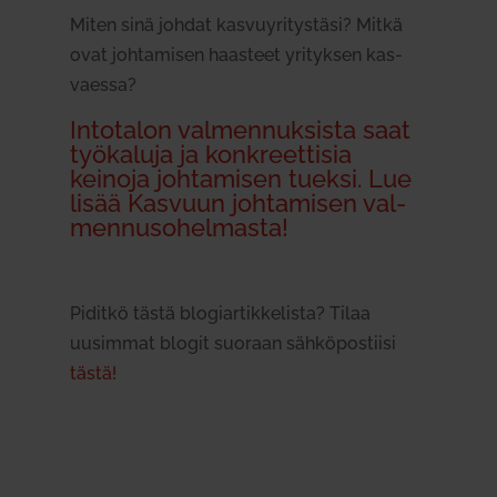
Miten sinä johdat kas­vu­yri­tystäsi? Mitkä
ovat joh­ta­misen haasteet yri­tyksen kas­
vaessa?
Into­talon val­men­nuk­sista saat
työ­kaluja ja kon­kreet­tisia
keinoja joh­ta­misen tueksi. Lue
lisää Kasvuun joh­ta­misen val­
men­nuso­hel­masta!
Piditkö tästä blo­giar­tik­ke­lista? Tilaa
uusimmat blogit suoraan säh­kö­pos­tiisi
tästä!