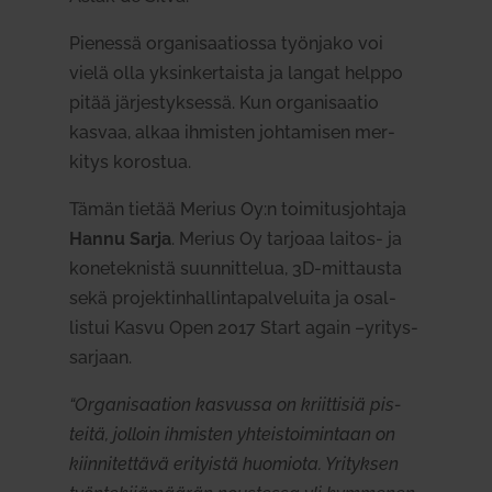
Pie­nessä orga­ni­saa­tiossa työnjako voi
vielä olla yksin­ker­taista ja langat helppo
pitää jär­jes­tyk­sessä. Kun orga­ni­saatio
kasvaa, alkaa ihmisten joh­ta­misen mer­
kitys korostua.
Tämän tietää Merius Oy:n toi­mi­tus­johtaja
Hannu Sarja
. Merius Oy tarjoaa laitos- ja
kone­tek­nistä suun­nit­telua, 3D-mit­tausta
sekä pro­jek­tin­hal­lin­ta­pal­ve­luita ja osal­
listui Kasvu Open 2017 Start again –yri­tys­
sarjaan.
“Orga­ni­saation kas­vussa on kriit­tisiä pis­
teitä, jolloin ihmisten yhteis­toi­mintaan on
kiin­ni­tettävä eri­tyistä huo­miota. Yri­tyksen