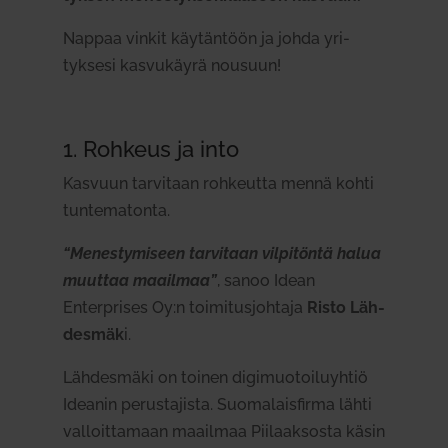
Nappaa vinkit käy­täntöön ja johda yri­
tyksesi kas­vu­käyrä nousuun!
1. Rohkeus ja into
Kasvuun tar­vitaan roh­keutta mennä kohti
tun­te­ma­tonta.
“Menes­ty­miseen tar­vitaan vil­pi­töntä halua
muuttaa maa­ilmaa”
, sanoo Idean
Enterprises Oy:n toi­mi­tus­johtaja
Risto Läh­
desmäk
i.
Läh­desmäki on toinen digi­muo­toi­lu­yhtiö
Ideanin perus­ta­jista. Suo­ma­lais­firma lähti
val­loit­tamaan maa­ilmaa Pii­laak­sosta käsin