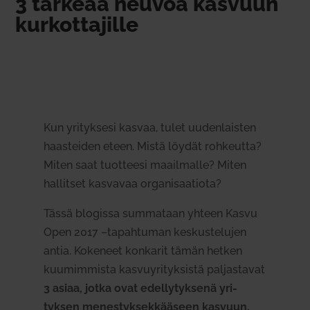
3 tärkeää neuvoa kasvuun
kur­kot­ta­jille
Kun yri­tyksesi kasvaa, tulet uuden­laisten
haas­teiden eteen. Mistä löydät roh­keutta?
Miten saat tuot­teesi maa­il­malle? Miten
hal­litset kas­vavaa orga­ni­saa­tiota?
Tässä blo­gissa sum­mataan yhteen Kasvu
Open 2017 –tapah­tuman kes­kus­te­lujen
antia. Kokeneet kon­karit tämän hetken
kuu­mim­mista kas­vu­yri­tyk­sistä pal­jas­tavat
3 asiaa, jotka ovat edel­ly­tyksenä yri­
tyksen menes­tyk­sek­kääseen kasvuun.