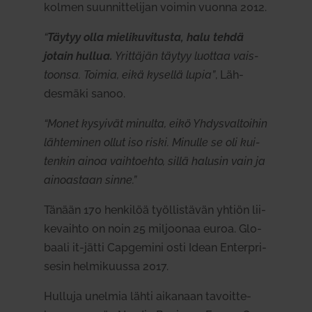
kolmen suun­nit­te­lijan voimin vuonna 2012.
“
Täytyy olla mie­li­ku­vi­tusta, halu tehdä
jotain hullua.
Yrit­täjän täytyy luottaa vais­
toonsa. Toimia, eikä kysellä lupia”
, Läh­
desmäki sanoo.
“Monet kysyivät minulta, eikö Yhdys­val­toihin
läh­te­minen ollut iso riski. Minulle se oli kui­
tenkin ainoa vaih­toehto, sillä halusin vain ja
ainoastaan sinne.”
Tänään 170 hen­kilöä työl­lis­tävän yhtiön lii­
ke­vaihto on noin 25 mil­joonaa euroa. Glo­
baali it-jätti Cap­gemini osti Idean Enterpri­
sesin hel­mi­kuussa 2017.
Hulluja unelmia lähti aikanaan tavoit­te­