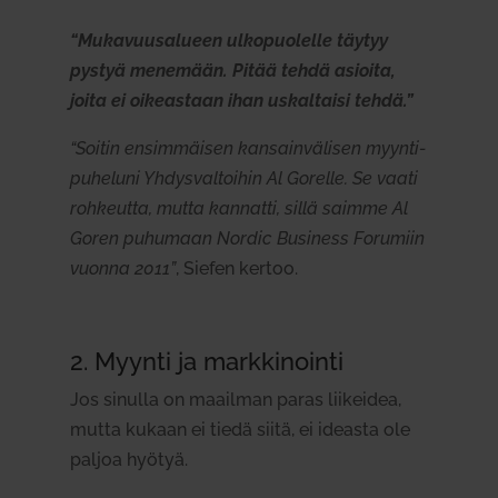
“Muka­vuusa­lueen ulko­puo­lelle täytyy
pystyä menemään. Pitää tehdä asioita,
joita ei oikeastaan ihan uskal­taisi tehdä.”
“Soitin ensim­mäisen kan­sain­vä­lisen myyn­ti­
pu­heluni Yhdys­val­toihin Al Gorelle. Se vaati
roh­keutta, mutta kan­natti, sillä saimme Al
Goren puhumaan Nordic Business Forumiin
vuonna 2011”
, Siefen kertoo.
2. Myynti ja mark­ki­nointi
Jos sinulla on maa­ilman paras lii­keidea,
mutta kukaan ei tiedä siitä, ei ideasta ole
paljoa hyötyä.