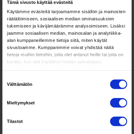
Tämä sivusto käyttää evästeitä
Käytämme evästeitä tarjoamamme sisällön ja mainosten
“En usko yhteenkään tuot­teeseen sinällään,
räätälöimiseen, sosiaalisen median ominaisuuksien
vaan myynnin ja mark­ki­noinnin voimaan”
,
tukemiseen ja kävijämäärämme analysoimiseen. Lisäksi
de Silva pamauttaa.
jaamme sosiaalisen median, mainosalan ja analytiikka-
alan kumppaneillemme tietoja siitä, miten käytät
“
Mark­ki­nointiin täytyy uskaltaa panostaa.
sivustoamme. Kumppanimme voivat yhdistää näitä
Kun aloimme mai­nostaa Naavan viher­
tietoja muihin tietoihin, joita olet antanut heille tai joita on
seinää Face­boo­kissa, ensim­mäiset liidit
kerätty, kun olet käyttänyt heidän palvelujaan.
tulivat mak­samaan 1000 euroa kap­pa­
leelta. Ajan mittaan hinta kyllä tasoittui”
, de
Suostumuksen
Silva nau­rahtaa.
Välttämätön
valinta
Anne Kor­kia­koski pai­nottaa, että mark­ki­
nointi on inves­tointi, joka generoi kasvua,
Mieltymykset
asia­kas­pääomaa ja brän­di­pääomaa.
Tulokset eivät siis vält­tä­mättä näy heti,
Tilastot
vaan tuloksia syntyy pidem­mällä aika­vä­