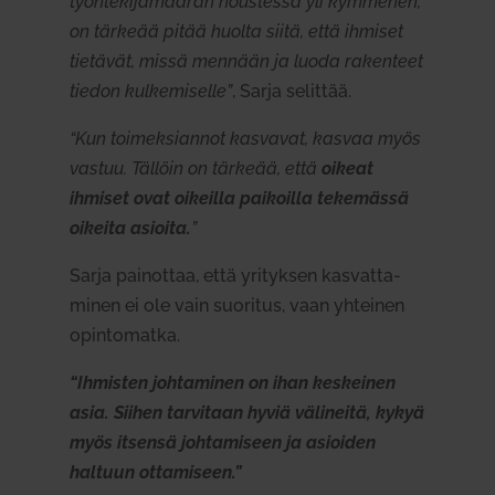
työn­te­ki­jä­määrän nous­tessa yli kym­menen,
on tärkeää pitää huolta siitä, että ihmiset
tie­tävät, missä mennään ja luoda rakenteet
tiedon kul­ke­mi­selle”
, Sarja selittää.
“Kun toi­mek­siannot kas­vavat, kasvaa myös
vastuu. Tällöin on tärkeää, että
oikeat
ihmiset ovat oikeilla pai­koilla teke­mässä
oikeita asioita.
”
Sarja pai­nottaa, että yri­tyksen kas­vat­ta­
minen ei ole vain suo­ritus, vaan yhteinen
opin­to­matka.
“Ihmisten joh­ta­minen on ihan kes­keinen
asia. Siihen tar­vitaan hyviä väli­neitä, kykyä
myös itsensä joh­ta­miseen ja asioiden
haltuun otta­miseen.”