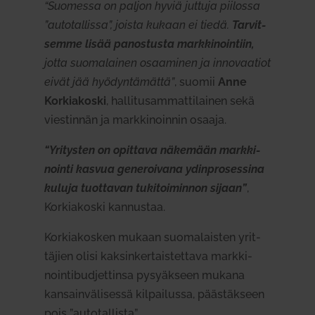
“Suo­messa on paljon hyviä juttuja pii­lossa
”auto­tal­lissa”, joista kukaan ei tiedä.
Tar­vit­
semme lisää panos­tusta mark­ki­nointiin,
jotta suo­ma­lainen osaa­minen ja inno­vaatiot
eivät jää hyö­dyn­tä­mättä”
, suomii
Anne
Kor­kia­koski
, hal­li­tusam­mat­ti­lainen sekä
vies­tinnän ja mark­ki­noinnin osaaja.
“Yri­tysten on opittava näkemään mark­ki­
nointi kasvua gene­roivana ydin­pro­sessina
kuluja tuot­tavan tuki­toi­minnon sijaan”
,
Kor­kia­koski kan­nustaa.
Kor­kia­kosken mukaan suo­ma­laisten yrit­
täjien olisi kak­sin­ker­tais­tettava mark­ki­
noin­ti­bud­jet­tinsa pysyäkseen mukana
kan­sain­vä­li­sessä kil­pai­lussa, pääs­täkseen
pois ”auto­tal­lista”.