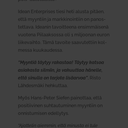
Idean Enterprises tiesi heti alusta pitäen,
että myyntiin ja mark­ki­nointiin on panos­
tettava. Ideanin tavoit­teena ensim­mäisenä
vuotena Pii­laak­sossa oli 1 mil­joonan euron
lii­ke­vaihto. Tämä tavoite saa­vu­tettiin kol­
messa kuu­kau­dessa.
“Myyntiä täytyy rakastaa! Täytyy katsoa
asia­kasta silmiin, ja vakuuttaa hänelle,
että sinulla on tarjota lisä­arvoa”
, Risto
Läh­desmäki heh­kuttaa.
Myös Hans-Peter Siefen pai­nottaa, että
posi­tii­vinen suh­tau­tu­minen myyntiin on
onnis­tu­misen edel­lytys.
“Ajat­telin aiemmin, että minusta ei tule