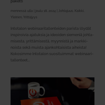
pa­ketti
mennessä
ulla
|
joulu 18, 2024
|
Johtajuus
,
Kaikki
,
Yleinen
,
Yrittäjyys
Into­talon webi­naa­ri­tal­len­teiden parista löydät
ins­pi­roivia aja­tuksia ja ideoiden sie­meniä joh­ta­
mi­sesta, yrit­tä­mi­sestä, myyn­nistä ja mark­ki­
noista sekä muista ajan­koh­tai­sista aiheista!
Koko­simme Into­talon suo­si­tuimmat webi­naa­ri­
tal­lenteet...