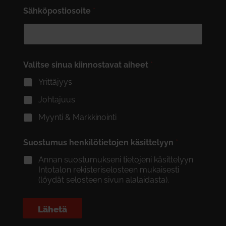
Sähköpostiosoite
*
Valitse sinua kiinnostavat aiheet
*
Yrittäjyys
Johtajuus
Myynti & Markkinointi
Suostumus henkilötietojen käsittelyyn
*
Annan suostumukseni tietojeni käsittelyyn
Intotalon rekisteriselosteen mukaisesti
(löydät selosteen sivun alalaidasta).
Lähetä