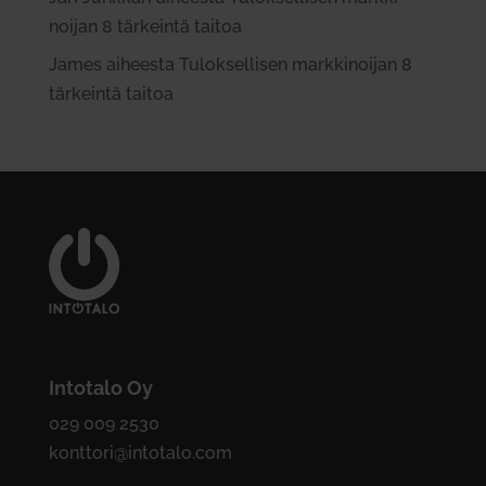
noijan 8 tär­keintä taitoa
James
aiheesta
Tulok­sel­lisen mark­ki­noijan 8
tär­keintä taitoa
Intotalo Oy
029 009 2530
konttori@intotalo.com