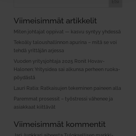
Etsi
Viimeisimmät artikkelit
Miten joh­tajat oppivat — kasvu syntyy yhdessä
Tekoäly talous­hal­linnon apurina – mitä se voi
tehdä yrit­täjän arjessa
Vuoden yri­tys­johtaja 2025 Ronit Hovav-
Halonen: Yri­tysidea sai alkunsa perheen ruo­ka­
pöy­dästä
Lauri Ratia: Rat­kai­sujen teke­minen paineen alla
Paremmat pro­sessit – työ­stressi vähenee ja
asiakkaat kiit­tävät
Viimeisimmät kommentit
Jari Junkkari
aiheesta
Tulok­sel­lisen mark­ki­