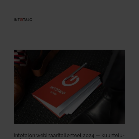
Into­talon webi­naa­ri­tal­lenteet 2024 — kuun­te­lu­