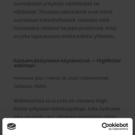
suomalaisiin yrityksiin välittömästi tai
välillisesti. Toisaalla vaikutukset ovat olleet
suorastaan katastrofaaliset, toisaalla vielä
toistaiseksi vähäiset tai jopa positiiviset. Kriisi
on joka tapauksessa meille kaikille yhteinen....
Kan­sain­vä­lis­ty­minen käy­tän­nössä — High­Roller
webi­naari
mennessä
jallu
|
marras 28, 2016
|
Asiakastarinat
,
Johtajuus
,
Kaikki
Webi­naa­rissa 22.11.2016 oli vie­raana High­
Roller-yri­tyksen toi­mi­tus­johtaja Juha Jun­tunen,
joka on myös yksi yri­tyksen omis­ta­jista. High­
Roller on yri­tyksen ensim­mäinen tuote, joka on
väline lihas­huoltoon. Sen teh­tävänä on louk­