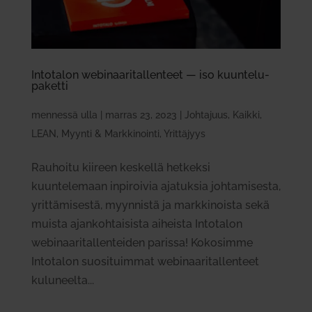
Into­talon webi­naa­ri­tal­lenteet — iso kuun­te­lu­
pa­ketti
mennessä
ulla
|
marras 23, 2023
|
Johtajuus
,
Kaikki
,
LEAN
,
Myynti & Markkinointi
,
Yrittäjyys
Rauhoitu kiireen keskellä hetkeksi
kuuntelemaan inpiroivia ajatuksia johtamisesta,
yrittämisestä, myynnistä ja markkinoista sekä
muista ajankohtaisista aiheista Intotalon
webinaaritallenteiden parissa! Kokosimme
Intotalon suosituimmat webinaaritallenteet
kuluneelta...