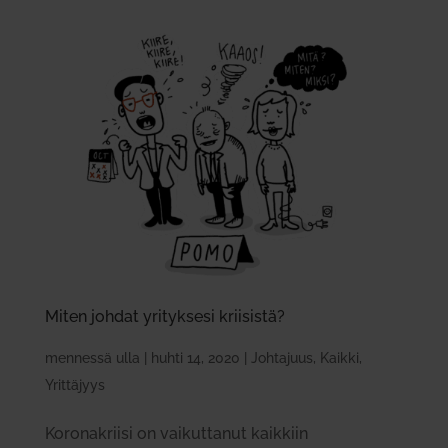
Miten johdat yri­tyksesi krii­sistä?
mennessä
ulla
|
huhti 14, 2020
|
Johtajuus
,
Kaikki
,
Yrittäjyys
Koronakriisi on vaikuttanut kaikkiin