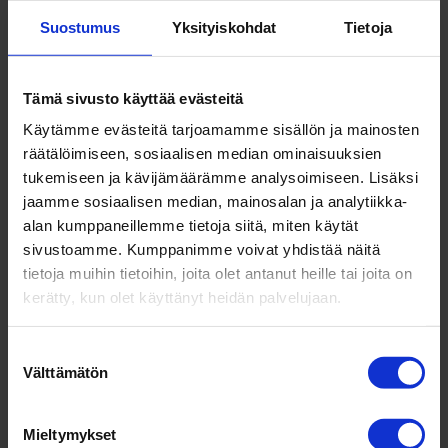
kaan­tu­misten ennal­taeh­käisy, liik­ku­vuuden
Suostumus
Yksityiskohdat
Tietoja
paran­ta­minen ja palau­tu­misen nopeut­ta­minen.
High­Roller on suo­ma­lainen kek­sintö ja tuote.
Tämä sivusto käyttää evästeitä
Käytämme evästeitä tarjoamamme sisällön ja mainosten
räätälöimiseen, sosiaalisen median ominaisuuksien
Myynti: 6 hyvää ja hel­posti toteu­tet­tavaa
keinoa myyjän asian­tun­te­muksen levit­tä­
tukemiseen ja kävijämäärämme analysoimiseen. Lisäksi
miseen?
jaamme sosiaalisen median, mainosalan ja analytiikka-
alan kumppaneillemme tietoja siitä, miten käytät
mennessä
jallu
|
syys 7, 2016
|
Kaikki
,
Myynti &
sivustoamme. Kumppanimme voivat yhdistää näitä
Markkinointi
tietoja muihin tietoihin, joita olet antanut heille tai joita on
kerätty, kun olet käyttänyt heidän palvelujaan.
Asiak­kaiden tuo­te­tie­touden kas­vaessa on myy­
jiltä ruvettu vaa­timaan entistä enemmän asian­
Suostumuksen
tun­ti­juutta. Asiakkaat etsivät rat­kaisuja omiin
Välttämätön
valinta
haas­taviin ongel­miinsa ja kai­paavat pää­tös­
tensä tueksi asian­tun­ti­joiden puo­lu­eet­tomia
Mieltymykset
mie­li­pi­teitä. Saa­malla puo­lu­ee­tonta tietoa