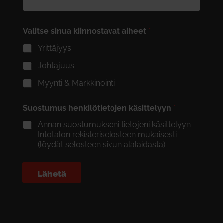
Valitse sinua kiinnostavat aiheet
*
Yrittäjyys
Johtajuus
Myynti & Markkinointi
Suostumus henkilötietojen käsittelyyn
*
Annan suostumukseni tietojeni käsittelyyn
Intotalon rekisteriselosteen mukaisesti
(löydät selosteen sivun alalaidasta).
Lähetä