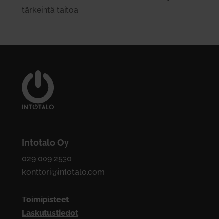
tär­keintä taitoa
Intotalo Oy
029 009 2530
konttori@intotalo.com
Toimipisteet
Laskutustiedot