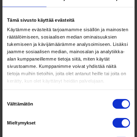
#Slush2015 kitey­tyksiä yrit­tä­jälle ja yri­tys­joh­ta­
jalle
Tämä sivusto käyttää evästeitä
mennessä
jallu
|
marras 24, 2015
|
Johtajuus
,
Kaikki
,
Käytämme evästeitä tarjoamamme sisällön ja mainosten
Yrittäjyys
räätälöimiseen, sosiaalisen median ominaisuuksien
tukemiseen ja kävijämäärämme analysoimiseen. Lisäksi
Slush ‑tapahtuma oli taas ja entistä isompana.
jaamme sosiaalisen median, mainosalan ja analytiikka-
Into­ta­lolta tapah­tumaan osal­lis­tuivat tällä
alan kumppaneillemme tietoja siitä, miten käytät
kertaa Jari Junkkari ja Ilari Ter­vonen. Lue blo­
sivustoamme. Kumppanimme voivat yhdistää näitä
gis­tamme, mitä asioita he nos­tivat tär­keim­
tietoja muihin tietoihin, joita olet antanut heille tai joita on
kerätty, kun olet käyttänyt heidän palvelujaan.
miksi huo­mioiksi yrit­täjien ja yri­tys­joh­tajien
tule­vai­suuden kan­nalta.
Suostumuksen
Välttämätön
valinta
Etsi
Mieltymykset