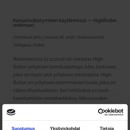
Kan­sain­vä­lis­ty­minen käy­tän­nössä — High­Roller
webi­naari
mennessä
jallu
|
marras 28, 2016
|
Asiakastarinat
,
Johtajuus
,
Kaikki
Webi­naa­rissa 22.11.2016 oli vie­raana High­
Roller-yri­tyksen toi­mi­tus­johtaja Juha Jun­tunen,
joka on myös yksi yri­tyksen omis­ta­jista. High­
Roller on yri­tyksen ensim­mäinen tuote, joka on
väline lihas­huoltoon. Sen teh­tävänä on louk­
kaan­tu­misten ennal­taeh­käisy, liik­ku­vuuden
paran­ta­minen ja palau­tu­misen nopeut­ta­minen.
High­Roller on suo­ma­lainen kek­sintö ja tuote.
Suostumus
Yksityiskohdat
Tietoja