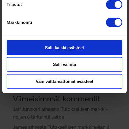
Viimeisimmät artikkelit
Tilastot
Miten joh­tajat oppivat — kasvu syntyy yhdessä
Tekoäly talous­hal­linnon apurina – mitä se voi
Markkinointi
tehdä yrit­täjän arjessa
Vuoden yri­tys­johtaja 2025 Ronit Hovav-
Halonen: Yri­tysidea sai alkunsa perheen ruo­ka­
Salli kaikki evästeet
pöy­dästä
Lauri Ratia: Rat­kai­sujen teke­minen paineen alla
Salli valinta
Paremmat pro­sessit – työ­stressi vähenee ja
Vain välttämättömät evästeet
asiakkaat kiit­tävät
Viimeisimmät kommentit
Jari Junkkari
aiheesta
Tulok­sel­lisen mark­ki­
noijan 8 tär­keintä taitoa
James
aiheesta
Tulok­sel­lisen mark­ki­noijan 8