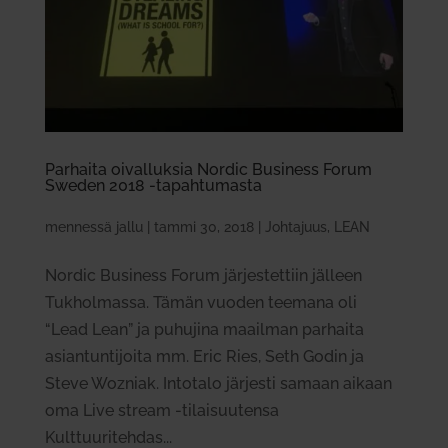
Par­haita oival­luksia Nordic Business Forum
Sweden 2018 ‑tapah­tu­masta
mennessä
jallu
|
tammi 30, 2018
|
Johtajuus
,
LEAN
Nordic Business Forum järjestettiin jälleen
Tukholmassa. Tämän vuoden teemana oli
“Lead Lean” ja puhujina maailman parhaita
asiantuntijoita mm. Eric Ries, Seth Godin ja
Steve Wozniak. Intotalo järjesti samaan aikaan
oma Live stream -tilaisuutensa
Kulttuuritehdas...