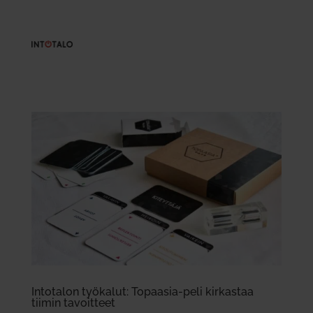
Into­talon työ­kalut: Topaasia-peli kir­kastaa
tiimin tavoitteet