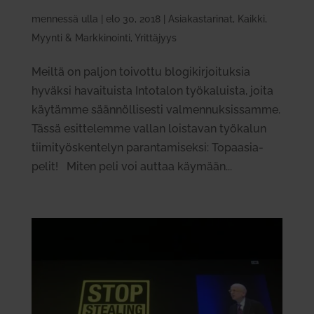
mennessä
ulla
|
elo 30, 2018
|
Asiakastarinat
,
Kaikki
,
Myynti & Markkinointi
,
Yrittäjyys
Meiltä on paljon toivottu blogikirjoituksia
hyväksi havaituista Intotalon työkaluista, joita
käytämme säännöllisesti valmennuksissamme.
Tässä esittelemme vallan loistavan työkalun
tiimityöskentelyn parantamiseksi: Topaasia-
pelit! Miten peli voi auttaa käymään...