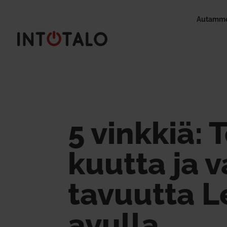
Autamme
5 vinkkiä: 
kuutta ja v
ta­vuutta 
avulla