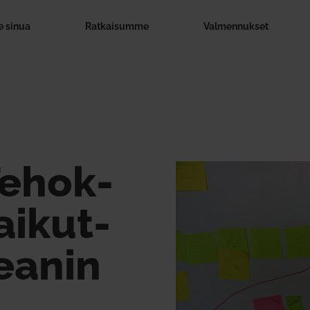
 sinua
Rat­kai­summe
Val­men­nukset
Tehok­
ai­kut­
Leanin