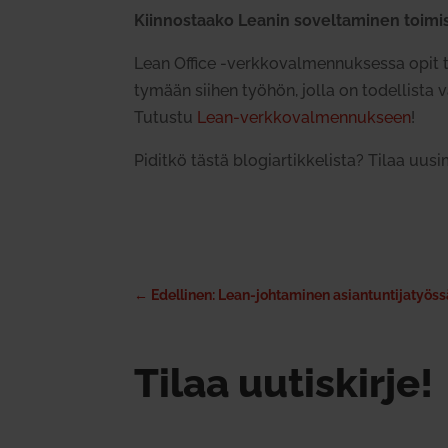
Kiin­nos­taako Leanin sovel­ta­minen toi­mis
Lean Office ‑verk­ko­val­men­nuk­sessa opit t
tymään siihen työhön, jolla on todel­lista va
Tutustu
Lean-verk­ko­val­men­nukseen
!
Piditkö tästä blo­giar­tik­ke­lista? Tilaa uus
←
Edellinen: Lean-johtaminen asiantuntijatyös
Tilaa uutiskirje!