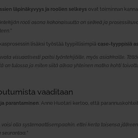
ssien läpi­nä­kyvyys ja roolien selkeys
ovat toi­minnan kan­na
n­te­kijän rooli osana koko­nai­suutta on selkeä ja pro­ses­si­ku
leen.
”
s­pro­sessin lisäksi työstää tyy­pil­li­simpiä
case-tyyp­pisiä as
ata visu­aa­li­sesti paitsi työn­te­ki­jöille, myös asiak­kaille. Tä
ä on tulossa ja miten siitä alkaa yhteinen matka kohti toi­vottua
ou­tu­mista vaa­ditaan
 ja paran­ta­minen
. Anne Huotari kertoo, että paran­nus­koh­teit
oisi olla sys­te­maat­ti­sem­paakin, ettei kerta toi­sensa jälkeen h
a seu­rantaa.
”