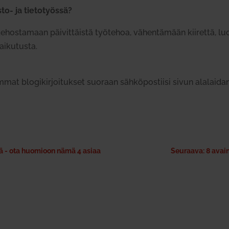
to- ja tie­to­työssä?
ehos­tamaan päi­vit­täistä työ­tehoa, vähen­tämään kii­rettä, lu
i­ku­tusta.
immat blo­gi­kir­joi­tukset suoraan säh­kö­pos­tiisi sivun ala­laid
sä - ota huomioon nämä 4 asiaa
Seuraava: 8 avain