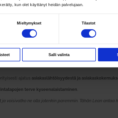
a­tuk­selle, että kaikki kestää aina vuosia. Työ­otteen täytyy o
n kerätty, kun olet käyttänyt heidän palvelujaan.
ut­ta­vuutta.
”
Mieltymykset
Tilastot
va koh­tuul­lisia
eli liian pit­källe vie­dystä pal­ve­lusta. Läpi­me­noaika ei saisi 
on syytä tehdä joh­to­päätös, että tämä palvelu ei tuota haluttuj
ästeet
Salli valinta
rus­so­si­aa­lityön tai ter­vey­den­huollon piiriin. Pit­kä­ai­kais­työ
ri­tyi­sesti ajatus
asia­kas­läh­töi­syy­destä ja asia­kas­ko­ke­muk
n­ta­ta­pojen terve kysee­na­lais­ta­minen
.
at ja voi­si­vatko ne olla jotenkin paremmin. Tähän Lean antaa h