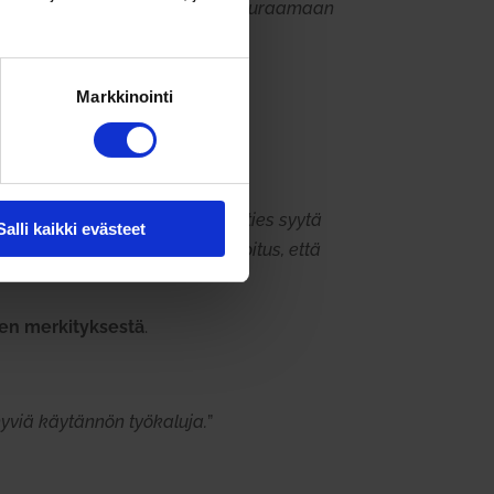
lla eteenpäin vievä. Lean ohjaa seu­raamaan
Markkinointi
venyä loput­to­masti.
a tuloksia ja asiakkaan olisi kenties syytä
Salli kaikki evästeet
t­tö­mienkään koh­dalla ei ole tar­koitus, että
sen mer­ki­tyk­sestä
.
yviä käy­tännön työ­kaluja.
”