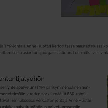
a ja TYP-johtaja
Anne Huotari
kertoo tässä haas­tat­te­lussa k
ta­mi­sesta asian­tun­ti­jaor­ga­ni­saa­tioon. Lue, mitkä viisi v
­tun­ti­ja­työhön
aisen yhteis­pal­velun (TYP) pari­kym­men­päinen hen­
s­me­ne­telmään
vuoden 2017 keväällä ESR-rahoit­
ti­val­men­nuk­sessa. Ver­koston johtaja Anne Huotari
asia­kas­pal­ve­lu­työhön ja pal­ve­lu­pro­sessiin
,