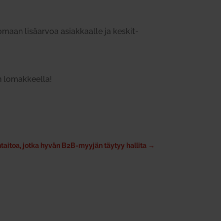
omaan lisä­arvoa asiak­kaalle ja kes­kit­
an lomak­keella!
taitoa, jotka hyvän B2B-myyjän täytyy hallita
→