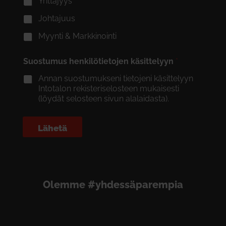
Yrittäjyys
Johtajuus
Myynti & Markkinointi
Suostumus henkilötietojen käsittelyyn
*
Annan suostumukseni tietojeni käsittelyyn
Intotalon rekisteriselosteen mukaisesti
(löydät selosteen sivun alalaidasta).
Lähetä
Olemme #yhdessäparempia