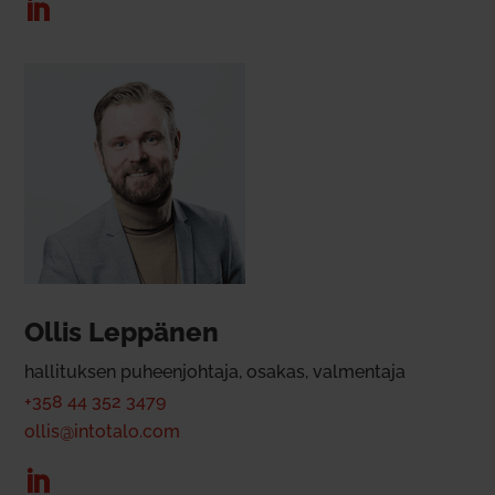
Ollis Lep­pänen
hal­li­tuksen puheen­johtaja, osakas, val­mentaja
+358 44 352 3479
ollis@intotalo.com