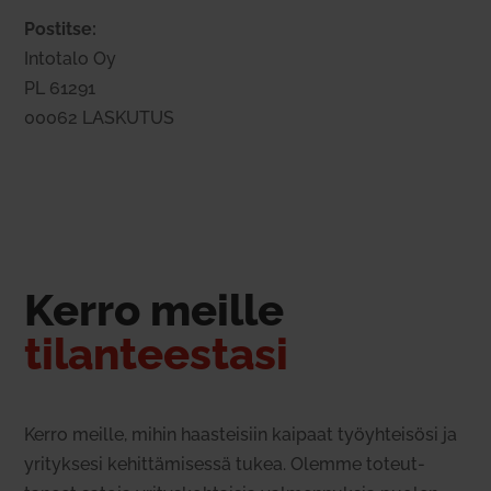
Pos­titse:
Intotalo Oy
PL 61291
00062 LASKUTUS
Kerro meille
tilan­teestasi
Kerro meille, mihin haas­teisiin kaipaat työyh­teisösi ja
yri­tyksesi kehit­tä­mi­sessä tukea. Olemme toteut­