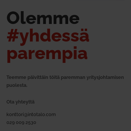
Olemme
#yhdessä
parempia
Teemme päi­vittäin töitä paremman yri­tys­joh­ta­misen
puo­lesta.
Ota yhteyttä
konttori@intotalo.com
029 009 2530