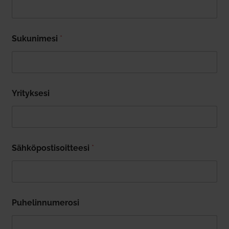
Suku­nimesi
*
Yri­tyksesi
Säh­kö­pos­ti­soit­teesi
*
Puhe­lin­nu­merosi