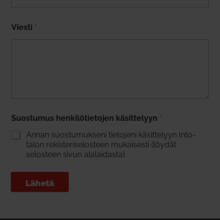
Viesti
*
Suos­tumus hen­ki­lö­tie­tojen käsit­telyyn
*
Annan suos­tu­mukseni tie­tojeni käsit­telyyn Into­
talon rekis­te­ri­se­losteen mukai­sesti (löydät
selosteen sivun ala­lai­dasta).
Lähetä