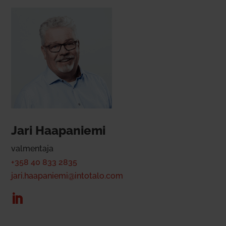
Jari Haa­pa­niemi
val­mentaja
+358 40 833 2835
jari.haapaniemi@intotalo.com