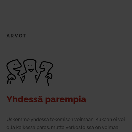
ARVOT
Yhdessä parempia
Uskomme yhdessä teke­misen voimaan. Kukaan ei voi
olla kai­kessa paras, mutta ver­kos­toissa on voimaa.