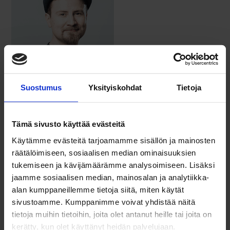
Suostumus
Yksityiskohdat
Tietoja
Tuomas Mik­konen
Tämä sivusto käyttää evästeitä
val­mentaja
Käytämme evästeitä tarjoamamme sisällön ja mainosten
räätälöimiseen, sosiaalisen median ominaisuuksien
tukemiseen ja kävijämäärämme analysoimiseen. Lisäksi
jaamme sosiaalisen median, mainosalan ja analytiikka-
alan kumppaneillemme tietoja siitä, miten käytät
sivustoamme. Kumppanimme voivat yhdistää näitä
tietoja muihin tietoihin, joita olet antanut heille tai joita on
kerätty, kun olet käyttänyt heidän palvelujaan.