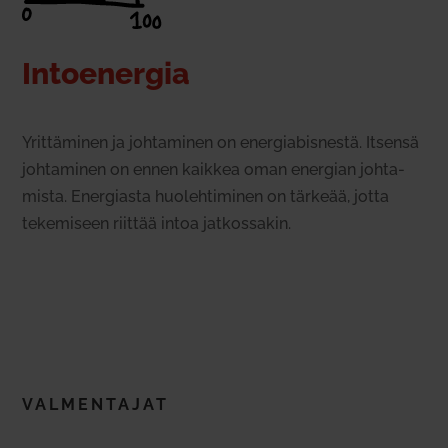
Intoe­nergia
Yrit­tä­minen ja joh­ta­minen on ener­gia­bis­nestä. Itsensä
joh­ta­minen on ennen kaikkea oman energian joh­ta­
mista. Ener­giasta huo­leh­ti­minen on tärkeää, jotta
teke­miseen riittää intoa jat­kos­sakin.
VAL­MEN­TAJAT