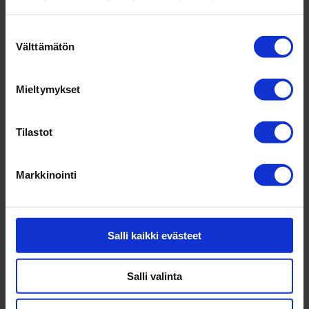
Suostumuksen
Välttämätön
valinta
Niina Pal­munen
Mieltymykset
val­mentaja
Tilastot
Esittely
Markkinointi
Salli kaikki evästeet
Salli valinta