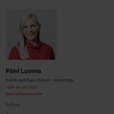
Päivi Luoma
toi­mi­tus­johtaja, osakas, val­mentaja
+358 44 322 9222
paivi@intotalo.com
Esittely