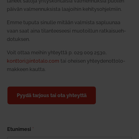
taneet satoja yri­tys­koh­taisia val­men­nuksia puolen
päivän val­men­nuk­sista laa­joihin kehi­tys­oh­jelmiin.
Emme tuputa sinulle mitään val­mista sapluunaa
vaan saat aina tilan­tee­seesi muo­toillun rat­kai­sueh­
do­tuksen.
Voit ottaa meihin yhteyttä p.
029 009 2530,
konttori@intotalo.com
tai oheisen yhtey­den­ot­to­lo­
makkeen kautta.
Pyydä tarjous tai ota yhteyttä
Etu­nimesi
*