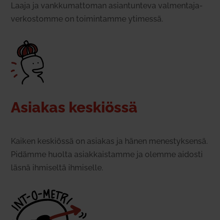
Laaja ja vank­ku­mat­toman asian­tunteva val­men­ta­ja­
ver­kos­tomme on toi­min­tamme yti­messä.
Asiakas kes­kiössä
Kaiken kes­kiössä on asiakas ja hänen menes­tyk­sensä.
Pidämme huolta asiak­kais­tamme ja olemme aidosti
läsnä ihmi­seltä ihmi­selle.