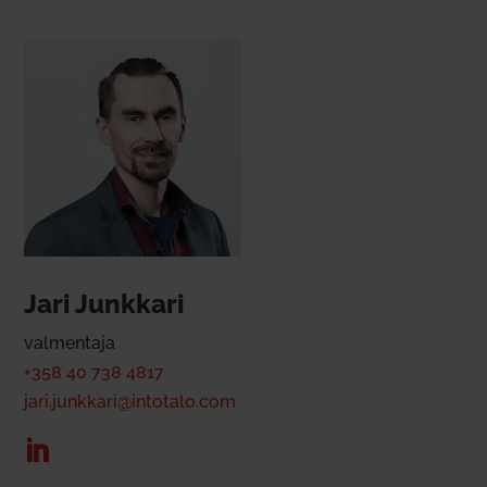
Jari Junkkari
val­mentaja
+358 40 738 4817
jari.junkkari@intotalo.com