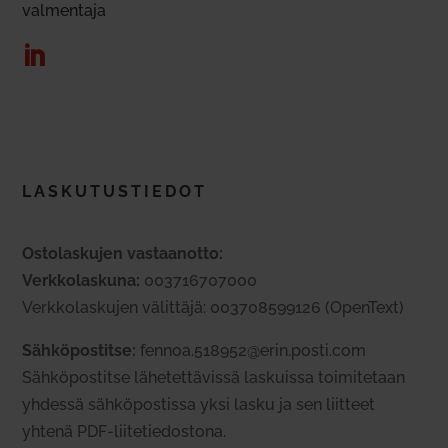
val­mentaja
LAS­KU­TUS­TIEDOT
Osto­las­kujen vas­taanotto:
Verk­ko­laskuna:
003716707000
Verk­ko­las­kujen välittäjä: 003708599126 (OpenText)
Säh­kö­pos­titse:
fennoa.518952@erin.posti.com
Säh­kö­pos­titse lähe­tet­tä­vissä las­kuissa toi­mi­tetaan
yhdessä säh­kö­pos­tissa yksi lasku ja sen liitteet
yhtenä PDF-lii­te­tie­dostona.