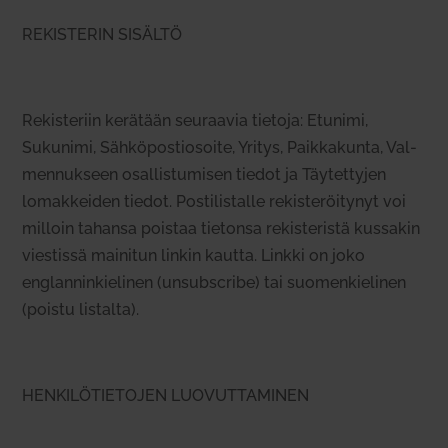
REKISTERIN SISÄLTÖ
Rekis­teriin kerätään seu­raavia tietoja: Etunimi,
Sukunimi, Säh­kö­pos­tio­soite, Yritys, Paik­ka­kunta, Val­
men­nukseen osal­lis­tu­misen tiedot ja
Täy­tet­tyjen
lomak­keiden tiedot
. Pos­ti­lis­talle rekis­te­röi­tynyt voi
milloin tahansa poistaa tie­tonsa rekis­te­ristä kus­sakin
vies­tissä mai­nitun linkin kautta. Linkki on joko
englan­nin­kie­linen (unsubscribe) tai suo­men­kie­linen
(poistu lis­talta).
HENKILÖTIETOJEN LUOVUTTAMINEN