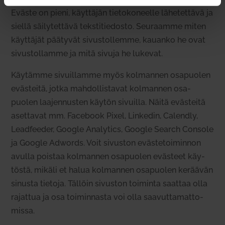
Eväste on pieni, käyt­täjän tie­to­ko­neelle lähe­tettävä ja
siellä säi­ly­tettävä teks­ti­tie­dosto. Seu­raamme miten
käyt­täjät pää­tyvät sivus­tol­lemme, kauanko he ovat
sivus­tol­lamme ja mitä sivuja he lukevat.
Käy­tämme sivuil­lamme myös kol­mannen osa­puolen
eväs­teitä, jotka mah­dol­lis­tavat kol­mannen osa­
puolen laa­jen­nusten käytön sivuilla. Näitä eväs­teitä
aset­tavat mm. Facebook Pixel, Lin­kedin, Calendly,
Lead­feeder, Google Ana­lytics, Google Search Console
ja Google Adwords. Voit sivuston eväs­te­toi­minnon
avulla poistaa kol­mannen osa­puolen evästeet käy­
töstä, mikäli et halua kol­mannen osa­puolen keräävän
sinusta tietoja. Tällöin sivuston toi­minta saattaa olla
rajattua ja osa toi­min­nasta voi olla saa­vut­ta­mat­to­
missa.