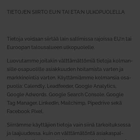
TIETOJEN SIIRTO EU:N TAI ETA:N ULKOPUOLELLA
Tietoja voidaan siirtää lain sal­li­missa rajoissa EU:n tai
Euroopan talous­a­lueen ulko­puo­lelle.
Luo­vu­tamme joi­takin vält­tä­mät­tömiä tietoja kol­man­
sille osa­puo­lille asiak­kuuden hoi­ta­mista varten ja
mark­ki­nointia varten. Käyt­tä­miämme kol­mansia osa­
puolia: Calendly, Lead­feeder, Google Ana­lytics,
Google Adwords, Google Search Console, Google
Tag Manager, Lin­kedIn, Mailchimp, Pipedrive sekä
Facebook Pixel.
Siir­rämme käyt­täjien tietoja vain siinä tar­koi­tuk­sessa
ja laa­juu­dessa, kuin on vält­tä­mä­töntä asia­kas­pal­