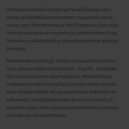
Verk­ko­lo­mak­keilla annettuja hen­ki­lö­tietoja säi­ly­
tetään ja käsi­tellään kol­mannen osa­puolen pal­ve­
luissa, mm. Pipedri­vessa ja MailC­him­pissa, joita käy­
tämme seu­raamaan myynnin ja mark­ki­noinnin tilaa,
his­toriaa ja edis­ty­mistä ja paran­taak­semme asia­kas­
pal­velua.
Rekis­te­reihin kerättyjä tietoja ei luo­vuteta Intotalo
Oy:n ulko­puo­lelle mark­ki­nointi,- myynti‑, mie­lipide-
tai mark­ki­na­tut­ki­mus­tar­koi­tuksiin. Hen­ki­lö­tietoja
voidaan kui­tenkin luo­vuttaa Suomen lakien mukai­
sesti viran­omai­sille niin pyy­det­täessä. Rekis­terit on
tal­len­nettu tie­to­jär­jes­telmään ja ne on suo­jattu ja
sijoi­tettu siten, ettei asi­aan­kuu­lu­mat­to­milla tahoilla
ole pääsyä rekis­te­ri­tie­toihin.