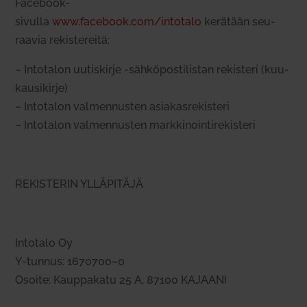
Facebook-
sivulla
www.facebook.com/intotalo
kerätään seu­
raavia rekis­te­reitä:
– Into­talon uutis­kirje ‑säh­kö­pos­ti­listan rekisteri (kuu­
kausi­kirje)
– Into­talon val­men­nusten asia­kas­re­kisteri
– Into­talon val­men­nusten mark­ki­noin­ti­re­kisteri
REKISTERIN YLLÄPITÄJÄ
Intotalo Oy
Y‑tunnus: 1670700–0
Osoite: Kaup­pakatu 25 A, 87100 KAJAANI