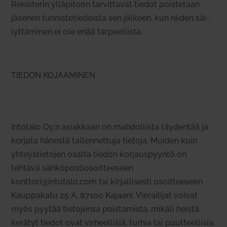
Rekis­terin yllä­pitoon tar­vit­tavat tiedot pois­tetaan
jäsenen tun­nis­te­tie­doista sen jälkeen, kun niiden säi­
lyt­tä­minen ei ole enää tar­peel­lista.
TIEDON KOJAAMINEN
Intotalo Oy:n asiakkaan on mah­dol­lista täy­dentää ja
korjata hänestä tal­len­nettuja tietoja. Muiden kuin
yhteys­tie­tojen osalta tiedon kor­jaus­pyyntö on
tehtävä säh­kö­pos­tio­soit­teeseen
konttori@intotalo.com tai kir­jal­li­sesti osoit­teeseen
Kaup­pakatu 25 A, 87100 Kajaani. Vie­rai­lijat voivat
myös pyytää tie­to­jensa pois­ta­mista, mikäli heistä
kerätyt tiedot ovat vir­heel­lisiä, turhia tai puut­teel­lisia,