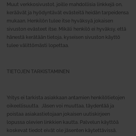
Muut verk­ko­si­vustot, joille mah­dol­lisia linkkejä on,
keräävät ja hyö­dyn­tävät eväs­teitä heidän tar­pei­densa
mukaan. Hen­kilön tulee itse hyväksyä jokaisen
sivuston evästeet itse. Mikäli henkilö ei hyväksy, että
hänestä kerätään tietoja, kyseisen sivuston käyttö
tulee välit­tö­mästi lopettaa.
TIETOJEN TARKISTAMINEN
Yritys ei tar­kista asiakkaan antamien hen­ki­lö­tie­tojen
oikeel­li­suutta. Jäsen voi muuttaa, täy­dentää ja
poistaa asia­kas­tie­tojaan jokaisen uutis­kirjeen
lopussa olevien linkkien kautta. Pal­velun käyttöä
kos­kevat tiedot eivät ole jäsenten käy­tet­tä­vissä.