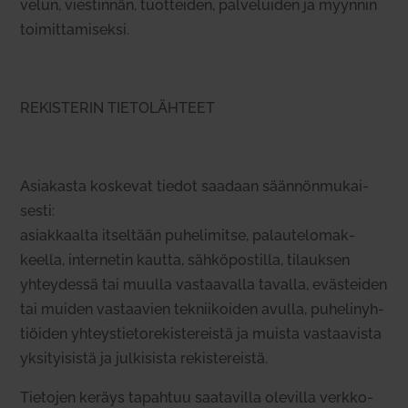
velun, vies­tinnän, tuot­teiden, pal­ve­luiden ja myynnin
toi­mit­ta­mi­seksi.
REKISTERIN TIETOLÄHTEET
Asia­kasta kos­kevat tiedot saadaan sään­nön­mu­kai­
sesti:
asiak­kaalta itseltään puhe­li­mitse, palau­te­lo­mak­
keella, inter­netin kautta, säh­kö­pos­tilla, tilauksen
yhtey­dessä tai muulla vas­taa­valla tavalla, eväs­teiden
tai muiden vas­taavien tek­nii­koiden avulla, puhe­li­nyh­
tiöiden yhteys­tie­to­re­kis­te­reistä ja muista vas­taa­vista
yksi­tyi­sistä ja jul­ki­sista rekis­te­reistä.
Tie­tojen keräys tapahtuu saa­ta­villa ole­villa verk­ko­