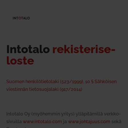
Intotalo
rekis­te­ri­se­
loste
Suomen hen­ki­lö­tie­tolaki (523/1999)
,
10 § Säh­köisen
vies­tinnän tie­to­suo­jalaki (917/2014)
Intotalo Oy (myö­hemmin yritys) yllä­pi­tä­millä verk­ko­
si­vuilla
www.intotalo.com
ja
www.johtajuus.com
sekä