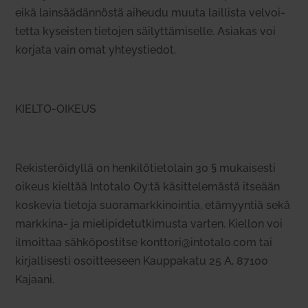
eikä lain­sää­dän­nöstä aiheudu muuta lail­lista vel­voi­
tetta kyseisten tie­tojen säi­lyt­tä­mi­selle. Asiakas voi
korjata vain omat yhteys­tiedot.
KIELTO-OIKEUS
Rekis­te­röi­dyllä on hen­ki­lö­tie­tolain 30 § mukai­sesti
oikeus kieltää Intotalo Oy:tä käsit­te­le­mästä itseään
kos­kevia tietoja suo­ra­mark­ki­nointia, etä­myyntiä sekä
markkina- ja mie­li­pi­de­tut­ki­musta varten. Kiellon voi
ilmoittaa säh­kö­pos­titse konttori@intotalo.com tai
kir­jal­li­sesti osoit­teeseen Kaup­pakatu 25 A, 87100
Kajaani.