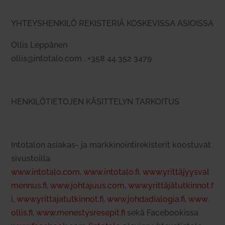
YHTEYSHENKILÖ REKISTERIÄ KOSKEVISSA ASIOISSA
Ollis Lep­pänen
ollis@intotalo.com , +358 44 352 3479
HENKILÖTIETOJEN KÄSITTELYN TARKOITUS
Into­talon asiakas- ja mark­ki­noin­ti­re­kis­terit koos­tuvat
sivus­toilla
www.intotalo.com
,
www.intotalo.fi
,
www.yrittäjyysval
mennus.fi
,
www.johtajuus.com
,
www.yrittäjätutkinnot.f
i
,
www.yrittajatutkinnot.fi
,
www.johdadialogia.fi
,
www.
ollis.fi
,
www.menestysresepit.fi
sekä Face­boo­kissa