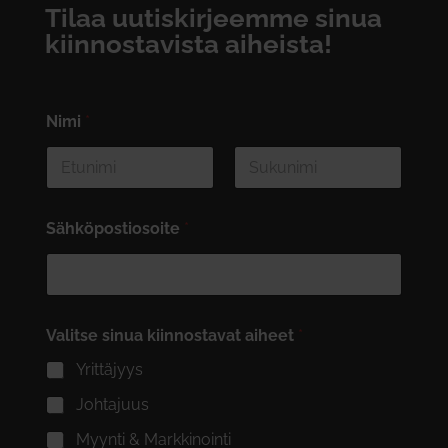
Tilaa uutiskirjeemme sinua
kiinnostavista aiheista!
Nimi
*
First
Last
Sähköpostiosoite
*
Valitse sinua kiinnostavat aiheet
*
Yrittäjyys
Johtajuus
Myynti & Markkinointi