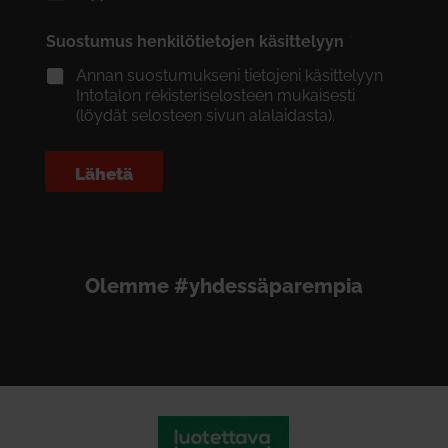
Suostumus henkilötietojen käsittelyyn
*
Annan suostumukseni tietojeni käsittelyyn
Intotalon rekisteriselosteen mukaisesti
(löydät selosteen sivun alalaidasta).
Lähetä
Olemme #yhdessäparempia