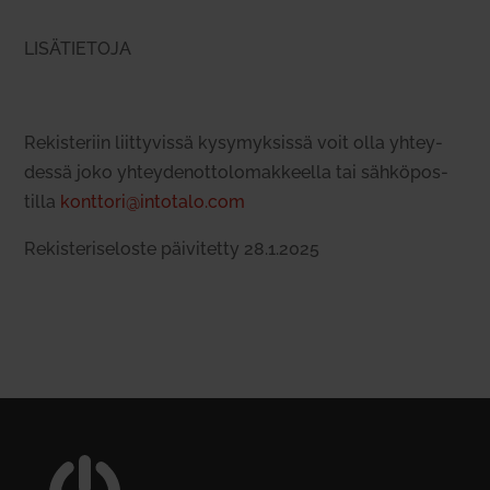
LISÄTIETOJA
Rekis­teriin liit­ty­vissä kysy­myk­sissä voit olla yhtey­
dessä joko yhtey­den­ot­to­lo­mak­keella tai säh­kö­pos­
tilla
konttori@intotalo.com
Rekis­te­ri­se­loste päi­vi­tetty 28.1.2025