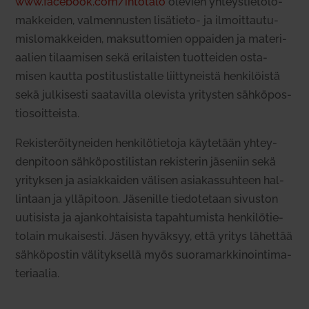
www.facebook.com/intotalo
olevien yhteys­tie­to­lo­
mak­keiden, val­men­nusten lisä­tieto- ja ilmoit­tau­tu­
mis­lo­mak­keiden, mak­sut­tomien oppaiden ja mate­ri­
aalien tilaa­misen sekä eri­laisten tuot­teiden osta­
misen kautta pos­ti­tus­lis­talle liit­ty­neistä hen­ki­löistä
sekä jul­ki­sesti saa­ta­villa ole­vista yri­tysten säh­kö­pos­
tio­soit­teista.
Rekis­te­röi­ty­neiden hen­ki­lö­tietoja käy­tetään yhtey­
den­pitoon säh­kö­pos­ti­listan rekis­terin jäseniin sekä
yri­tyksen ja asiak­kaiden välisen asia­kas­suhteen hal­
lintaan ja yllä­pitoon. Jäse­nille tie­do­tetaan sivuston
uuti­sista ja ajan­koh­tai­sista tapah­tu­mista hen­ki­lö­tie­
tolain mukai­sesti. Jäsen hyväksyy, että yritys lähettää
säh­kö­postin väli­tyk­sellä myös suo­ra­mark­ki­noin­ti­ma­
te­ri­aalia.